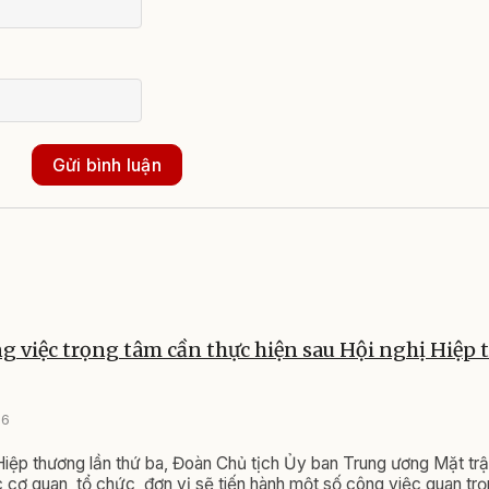
Gửi bình luận
 việc trọng tâm cần thực hiện sau Hội nghị Hiệp 
26
Hiệp thương lần thứ ba, Đoàn Chủ tịch Ủy ban Trung ương Mặt tr
 cơ quan, tổ chức, đơn vị sẽ tiến hành một số công việc quan trọ