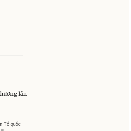
thương lần
ận Tổ quốc
ng.