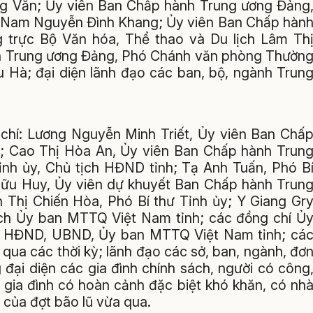
ng Văn; Ủy viên Ban Chấp hành Trung ương Đảng
t Nam Nguyễn Đình Khang; Ủy viên Ban Chấp hàn
trực Bộ Văn hóa, Thể thao và Du lịch Lâm Thi
Trung ương Đảng, Phó Chánh văn phòng Thườn
u Hà; đại diện lãnh đạo các ban, bộ, ngành Trun
 chí: Lương Nguyễn Minh Triết, Ủy viên Ban Chấ
y; Cao Thị Hòa An, Ủy viên Ban Chấp hành Trun
ỉnh ủy, Chủ tịch HĐND tỉnh; Tạ Anh Tuấn, Phó B
 Hữu Huy, Ủy viên dự khuyết Ban Chấp hành Trun
 Thị Chiến Hòa, Phó Bí thư Tỉnh ủy; Y Giang Gr
tịch Ủy ban MTTQ Việt Nam tỉnh; các đồng chí Ủ
ạo HĐND, UBND, Ủy ban MTTQ Việt Nam tỉnh; cá
qua các thời kỳ; lãnh đạo các sở, ban, ngành, đơ
 đại diện các gia đình chính sách, người có công
ộ gia đình có hoàn cảnh đặc biệt khó khăn, có nh
 của đợt bão lũ vừa qua.