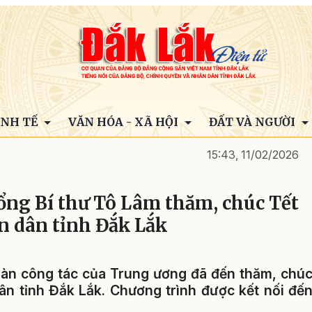
INH TẾ
VĂN HÓA - XÃ HỘI
ĐẤT VÀ NGƯỜI
15:43, 11/02/2026
ổng Bí thư Tô Lâm thăm, chúc Tết
n dân tỉnh Đắk Lắk
oàn công tác của Trung ương đã đến thăm, chú
n tỉnh Đắk Lắk. Chương trình được kết nối đế
.