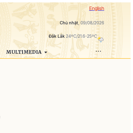
English
Chủ nhật
, 09/08/2026
Đắk Lắk
24ºC/21.6-25ºC
MULTIMEDIA
c
n