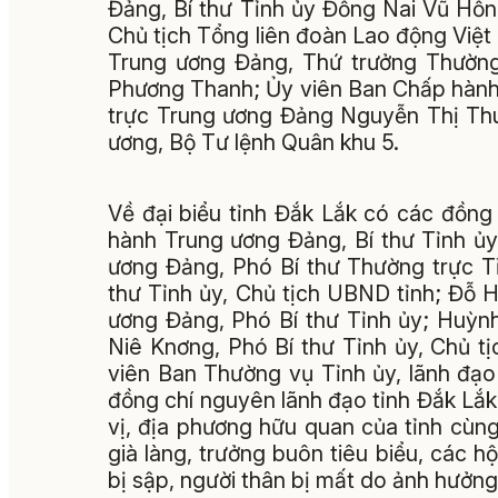
Đảng, Bí thư Tỉnh ủy Đồng Nai Vũ Hồ
Chủ tịch Tổng liên đoàn Lao động Việ
Trung ương Đảng, Thứ trưởng Thường 
Phương Thanh; Ủy viên Ban Chấp hành 
trực Trung ương Đảng Nguyễn Thị Th
ương, Bộ Tư lệnh Quân khu 5.
Về đại biểu tỉnh Đắk Lắk có các đồng
hành Trung ương Đảng, Bí thư Tỉnh ủ
ương Đảng, Phó Bí thư Thường trực T
thư Tỉnh ủy, Chủ tịch UBND tỉnh; Đỗ
ương Đảng, Phó Bí thư Tỉnh ủy; Huỳnh
Niê Knơng, Phó Bí thư Tỉnh ủy, Chủ 
viên Ban Thường vụ Tỉnh ủy, lãnh đ
đồng chí nguyên lãnh đạo tỉnh Đắk Lắk 
vị, địa phương hữu quan của tỉnh cùng
già làng, trưởng buôn tiêu biểu, các h
bị sập, người thân bị mất do ảnh hưởng