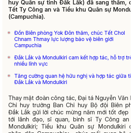
huy Quân sự tỉnh Đắk Lắk) đã sang thăm, 
Tết Ty Công an và Tiểu khu Quân sự Mondul
(Campuchia).
Đồn Biên phòng Yok Đôn thăm, chúc Tết Chol
Chnam Thmay lực lượng bảo vệ biên giới
Campuchia
Đắk Lắk và Mondulkiri cam kết hợp tác, hỗ trợ trê
nhiều lĩnh vực
Tăng cường quan hệ hữu nghị và hợp tác giữa tỉ
Đắk Lắk và Mondulkiri
Thay mặt đoàn công tác, Đại tá Nguyễn Văn L
Chỉ huy trưởng Ban Chỉ huy Bộ đội Biên p
Đắk Lắk gửi lời chúc mừng năm mới tốt đẹp 
tới lãnh đạo, sĩ quan, binh sĩ Ty Công an 
Mondulkiri; Tiểu khu Quân sự Mondulkiri 