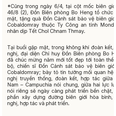
*Cũng trong ngày 6/4, tại cột mốc biên giớ
46/8 (2), Đồn Biên phòng Bo Heng tổ chức
mặt, tặng quà Đồn Cảnh sát bảo vệ biên giớ
Cobaldomray thuộc Ty Công an tỉnh Mondul
nhân dịp Tết Chol Chnam Thmay.
Tại buổi gặp mặt, trong không khí đoàn kết,
nghị, đại diện Chỉ huy Đồn Biên phòng Bo 
đã chúc mừng năm mới tốt đẹp tới toàn thể
bộ, chiến sĩ Đồn Cảnh sát bảo vệ biên giớ
Cobaldomray; bày tỏ tin tưởng mối quan hệ
nghị truyền thống, đoàn kết, hợp tác giữa 
Nam – Campuchia nói chung, giữa hai lực l
nói riêng sẽ ngày càng phát triển bền chặt,
phần xây dựng đường biên giới hòa bình,
nghị, hợp tác và phát triển.