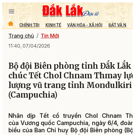
CHÍNH TRỊ
KINH TẾ
VĂN HÓA - XÃ HỘI
ĐẤT VÀ NGƯỜ
Trang chủ
Tin Mới
11:40, 07/04/2026
Bộ đội Biên phòng tỉnh Đắk Lắk
chúc Tết Chol Chnam Thmay lực
lượng vũ trang tỉnh Mondulkiri
(Campuchia)
Nhân dịp Tết cổ truyền Chol Chnam Th
của Vương quốc Campuchia, ngày 6/4, đoàn
biểu của Ban Chỉ huy Bộ đội Biên phòng (Bộ