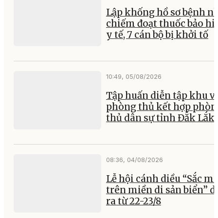
Lập khống hồ sơ bệnh n
chiếm đoạt thuốc bảo h
y tế, 7 cán bộ bị khởi tố
10:49, 05/08/2026
Tập huấn diễn tập khu v
phòng thủ kết hợp phòn
thủ dân sự tỉnh Đắk Lắk
08:36, 04/08/2026
Lễ hội cánh diều “Sắc m
trên miền di sản biển” d
ra từ 22-23/8