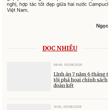
nghị, hợp tác tốt đẹp giữa hai nước Campuch
Việt Nam.
Ngọc 
ĐỌC NHIỀU
08:49, 05/08/2026
Lĩnh án 7 năm 6 tháng tù
tội phá hoại chính sách
đoàn kết
14:00, 05/08/2026