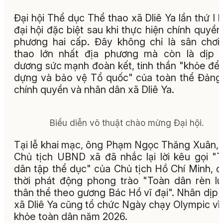
Đại hội Thể dục Thể thao xã Dliê Ya lần thứ I l
đại hội đặc biệt sau khi thực hiện chính quyền
phương hai cấp. Đây không chỉ là sân chơi
thao lớn nhất địa phương mà còn là dịp 
dương sức mạnh đoàn kết, tinh thần "khỏe để
dựng và bảo vệ Tổ quốc" của toàn thể Đảng
chính quyền và nhân dân xã Dliê Ya.
Biểu diễn võ thuật chào mừng Đại hội.
Tại lễ khai mạc, ông Phạm Ngọc Thăng Xuân,
Chủ tịch UBND xã đã nhắc lại lời kêu gọi "
dân tập thể dục" của Chủ tịch Hồ Chí Minh, 
thời phát động phong trào "Toàn dân rèn l
thân thể theo gương Bác Hồ vĩ đại". Nhân dịp 
xã Dliê Ya cũng tổ chức Ngày chạy Olympic vì
khỏe toàn dân năm 2026.