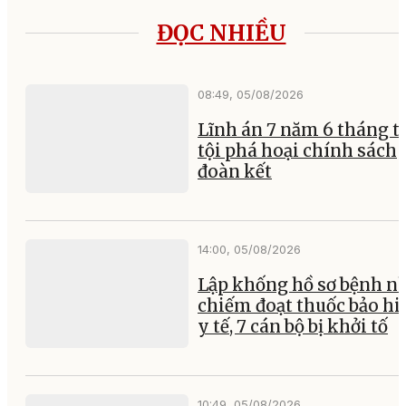
ĐỌC NHIỀU
08:49, 05/08/2026
Lĩnh án 7 năm 6 tháng tù
tội phá hoại chính sách
đoàn kết
14:00, 05/08/2026
Lập khống hồ sơ bệnh n
chiếm đoạt thuốc bảo h
y tế, 7 cán bộ bị khởi tố
10:49, 05/08/2026