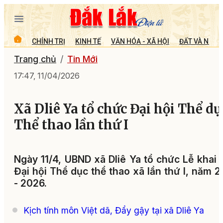
CHÍNH TRỊ
KINH TẾ
VĂN HÓA - XÃ HỘI
ĐẤT VÀ NGƯỜ
Trang chủ
Tin Mới
17:47, 11/04/2026
Xã Dliê Ya tổ chức Đại hội Thể dụ
Thể thao lần thứ I
Ngày 11/4, UBND xã Dliê Ya tổ chức Lễ khai
Đại hội Thể dục thể thao xã lần thứ I, năm 
- 2026.
Kịch tính môn Việt dã, Đẩy gậy tại xã Dliê Ya