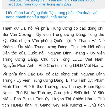
Liên đoàn Lao động tỉnh: Thăm hỏi, tặng quà trên 33.000
lượt đoàn viên khó khăn trong năm 2022
Liên đoàn Lao động tỉnh: Tập trung phát triển đoàn viên
trong doanh nghiệp ngoài nhà nước
Tham dự Đại hội về phía Trung ương có các đồng chí:
Bùi Văn Cường - Ủy viên Trung ương Đảng, Tổng thư
ký, Chủ nhiệm Văn phòng Quốc hội; Y Thanh Hà Niê
Kdăm - Ủy viên Trung ương Đảng, Chủ tịch Hội đồng
Dân tộc của Quốc hội; Nguyễn Đình Khang - Ủy viên
Trung ương Đảng, Chủ tịch Tổng LĐLĐ Việt Nam;
Nguyễn Phan Anh – Phó Chủ tịch Tổng LĐLĐ Việt Nam…
Về phía tỉnh Đắk Lắk có các đồng chí: Nguyễn Đình
Trung - Ủy viên Trung ương Đảng, Bí thư Tỉnh ủy; Phạm
Minh Tấn – Phó Bí thư Thường trực Tỉnh ủy; Phạm Ngọc
Nghị - Phó Bí thư Tỉnh ủy, Chủ tịch UBND tỉnh; Y Biêr
Niê – Phó Bí thư Tỉnh ủy; Huỳnh Thị Chiến Hòa – Chủ
tịch HĐND tỉnh; Y Giang Gry Niê Knơng – Chủ tịch