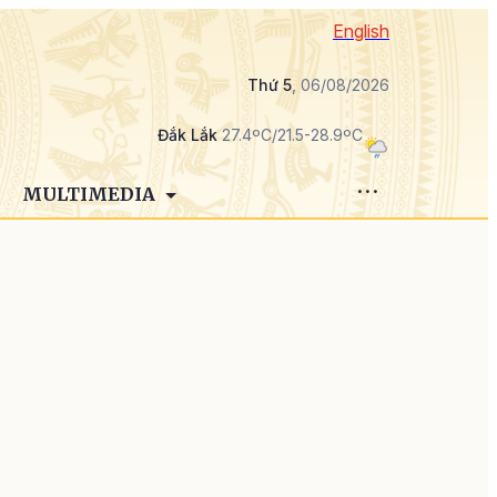
English
Thứ 5
, 06/08/2026
Đắk Lắk
27.4ºC/21.5-28.9ºC
MULTIMEDIA
g
n
i