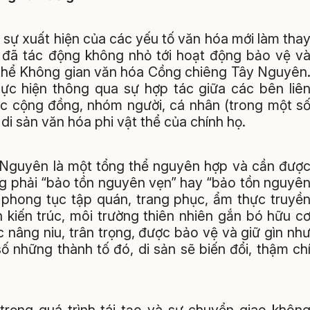
 sự xuất hiện của các yếu tố văn hóa mới làm tha
ng đã tác động không nhỏ tới hoạt động bảo vệ v
ật thể Không gian văn hóa Cồng chiêng Tây Nguyên
ực hiện thông qua sự hợp tác giữa các bên liê
ác cộng đồng, nhóm người, cá nhân (trong một s
i sản văn hóa phi vật thể của chính họ.
Nguyên là một tổng thể nguyên hợp và cần đượ
ng phải “bảo tồn nguyên vẹn” hay “bảo tồn nguyê
, phong tục tập quán, trang phục, ẩm thực truyề
n kiến trúc, môi trường thiên nhiên gắn bó hữu c
nâng niu, trân trọng, được bảo vệ và giữ gìn nh
ố những thành tố đó, di sản sẽ biến đổi, thậm ch
trọng quá trình tái tạo và sự chuyển giao khôn