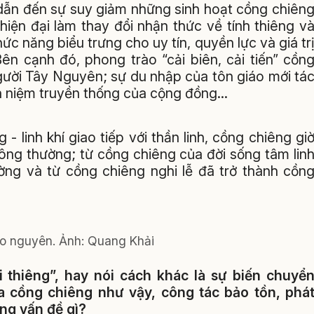
 dẫn đến sự suy giảm những sinh hoạt cồng chiên
hiện đại làm thay đổi nhận thức về tính thiêng v
c năng biểu trưng cho uy tín, quyền lực và giá tr
ên cạnh đó, phong trào “cải biên, cải tiến” cồn
gười Tây Nguyên; sự du nhập của tôn giáo mới tá
an niệm truyền thống của cộng đồng…
 - linh khí giao tiếp với thần linh, cồng chiêng gi
ng thường; từ cồng chiêng của đời sống tâm lin
ờng và từ cồng chiêng nghi lễ đã trở thành cồn
ao nguyên.
Ảnh:
Quang Khải
ải thiêng”, hay nói cách khác là sự biến chuyể
a cồng chiêng như vậy, công tác bảo tồn, phá
ng vấn đề gì?