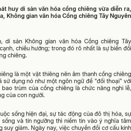
phát huy di sản văn hóa cồng chiêng vừa diễn ra
ua, Không gian văn hóa Cồng chiêng Tây Nguyê
 di sản Không gian văn hóa Cồng chiêng Tâ
cạnh, chiều hướng; trong đó rõ nhất là sự biến đổ
ng chiêng.
hiêng là một vật thiêng nên âm thanh cồng chiên
ã sử dụng nó như một ngôn ngữ để “đối thoại” vớ
g bao trùm của cồng chiêng là chức năng nghi lễ
ng của con người.
cuộc sống hiện đại, sự tác động của đô thị hóa, s
i sống và tín ngưỡng thì niềm tin vào ý nghĩa tâ
g suy giảm. Ngày nay, việc chuyển đổi cơ cấu kin