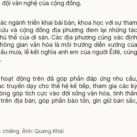
, đội văn nghệ của cộng đồng.
ác ngành triển khai bài bản, khoa học với sự tha
 cứu và cộng đồng địa phương đem lại những tá
chủ thể của di sản. Các địa phương cũng xác địn
 không gian văn hóa là môi trường diễn xướng củ
cầu mưa, lễ kết nghĩa anh em của người Êđê, cún
…
 hoạt động trên đã góp phần đáp ứng nhu cầu
c truyền dạy cho thế hệ kế tiếp, tham gia các k
đóng góp tích cực vào đời sống văn hóa, tinh thầ
trên địa bàn, góp phần bảo tồn, gìn giữ bản sắc
 chiêng.
Ảnh:
Quang Khải