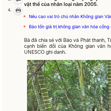
vật thể của nhân loại năm 2005.
Nêu cao vai trò chủ nhân Không gian V
Bảo tồn giá trị không gian văn hóa cồn
Bà đã chia sẻ với Báo và Phát thanh, T
cạnh biến đổi của Không gian văn
UNESCO ghi danh.