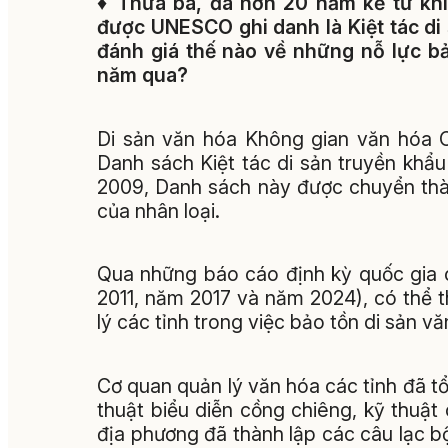
♦
Thưa bà, đã hơn 20 năm kể từ kh
được UNESCO ghi danh là Kiệt tác di 
đánh giá thế nào về những nỗ lực b
năm qua?
Di sản văn hóa Không gian văn hóa
Danh sách Kiệt tác di sản truyền khẩ
2009, Danh sách này được chuyển thàn
của nhân loại.
Qua những báo cáo định kỳ quốc gia 
2011, năm 2017 và năm 2024), có thể 
lý các tỉnh trong việc bảo tồn di sản 
Cơ quan quản lý văn hóa các tỉnh đã t
thuật biểu diễn cồng chiêng, kỹ thuậ
địa phương đã thành lập các câu lạc bộ