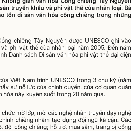
i Không gian văn hóa Cồng chiêng Tây Nguyê
sản truyền khẩu và phi vật thể của nhân loại. B
ảo tồn di sản văn hóa cồng chiêng trong nhữn
 Cồng chiêng Tây Nguyên được UNESCO ghi và
u và phi vật thể của nhân loại năm 2005. Đến nă
h Danh sách Di sản văn hóa phi vật thể đại diệ
của Việt Nam trình UNESCO trong 3 chu kỳ (nă
thấy sự nỗ lực của chính quyền, của cơ quan quả
văn hóa này xuyên suốt trong 20 năm qua.
ổ chức mở lớp, mời các nghệ nhân truyền dạy ngh
t chỉnh chiêng nhằm tạo dựng đội ngũ kế cận. Cá
, đội cồng chiêng; hỗ trợ, mua sắm, trang bị cồn