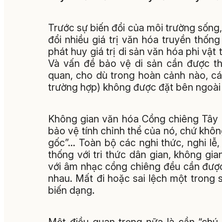
Trước sự biến đổi của môi trường sống,
đổi nhiều giá trị văn hóa truyền thố
phát huy giá trị di sản văn hóa phi v
Và vấn đề bảo vệ di sản cần được th
quan, cho dù trong hoàn cảnh nào, c
trường hợp) không được đặt bên ngoài d
Không gian văn hóa Cồng chiêng Tây 
bảo vệ tính chỉnh thể của nó, chứ khô
gốc”… Toàn bộ các nghi thức, nghi lễ
thống với tri thức dân gian, không gia
với âm nhạc cồng chiêng đều cần được 
nhau. Mất đi hoặc sai lệch một trong s
biến dạng.
Một điều quan trọng nữa là cần “chú 