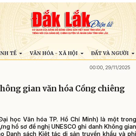
INH TẾ
VĂN HÓA - XÃ HỘI
ĐẤT VÀ NGƯỜI
00:00, 29/11/2025
 Không gian văn hóa Cồng chiêng
ại học Văn hóa TP. Hồ Chí Minh) là một tron
dựng hồ sơ đề nghị UNESCO ghi danh Không gia
 Danh sách Kiệt tác di sản truyền khẩu và ph