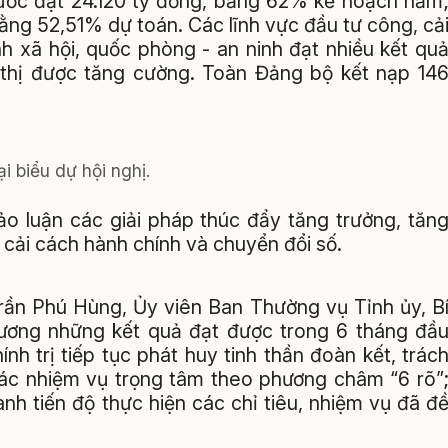
t ước đạt 24.120 tỷ đồng, bằng 62% kế hoạch năm
ằng 52,51% dự toán. Các lĩnh vực đầu tư công, cả
nh xã hội, quốc phòng - an ninh đạt nhiều kết qu
ô thị được tăng cường. Toàn Đảng bộ kết nạp 14
i biểu dự hội nghị.
hảo luận các giải pháp thúc đẩy tăng trưởng, tăn
 cải cách hành chính và chuyển đổi số.
 Trần Phú Hùng, Ủy viên Ban Thường vụ Tỉnh ủy, B
ương những kết quả đạt được trong 6 tháng đầ
nh trị tiếp tục phát huy tinh thần đoàn kết, trác
t các nhiệm vụ trọng tâm theo phương châm “6 rõ”
nh tiến độ thực hiện các chỉ tiêu, nhiệm vụ đã đ