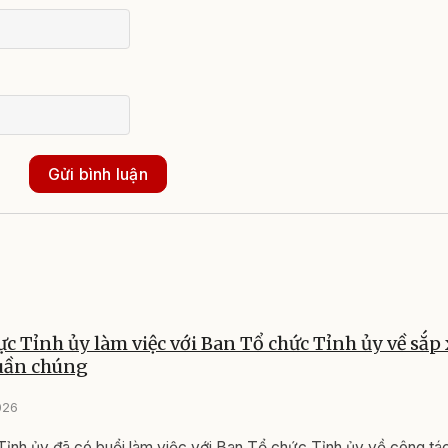
Gửi bình luận
c Tỉnh ủy làm việc với Ban Tổ chức Tỉnh ủy về sắp 
quần chúng
026
ỉnh ủy đã có buổi làm việc với Ban Tổ chức Tỉnh ủy về công tá