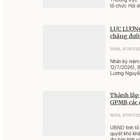
tổ chức Hội d
LỰC LƯỢNG
chặng đư
13:00, 07/07/2
Nhân kỷ niệm 
12/7/2026), Bá
Lương Nguyễn 
Đoàn đại biểu
Thành lập 
GPMB các 
10:03, 07/07/2
UBND tỉnh tổ 
quyết khó khă
địa bàn tỉnh 