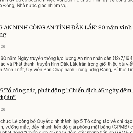
o Đảng, Nhà nước giao nhiệm vụ.
 AN NINH CÔNG AN TỈNH ĐẮK LẮK: 80 năm vinh
ờng
026
80 năm Ngày truyền thống lực lượng An ninh nhân dân (12/7/194
o và Phát thanh, truyền hình Đắk Lắk trân trọng giới thiệu bài viế
Minh Triết, Ủy viên Ban Chấp hành Trung ương Đảng, Bí thư Tỉ
 Quốc hội tỉnh Đắk Lắk.
5 Tổ công tác, phát động “Chiến dịch 45 ngày đê
dự án”
026
chức Lễ công bố Quyết định thành lập 5 Tổ công tác về chỉ đạo,
n, vướng mắc, đẩy nhanh tiến độ giải phóng mặt bằng (GPMB) c
và phát động “Chiến dịch 45 ngày đêm đẩy nhanh tiến độ GPMB c