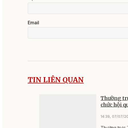
Email
TIN LIÊN QUAN
Thường trự
chức hội 
14:39, 07/07/2
Thường trực T