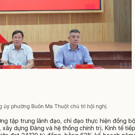
 ủy phường Buôn Ma Thuột chủ trì hội nghị.
g tập trung lãnh đạo, chỉ đạo thực hiện đồng b
i, xây dựng Đảng và hệ thống chính trị. Kinh tế tiế