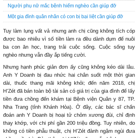
Người phụ nữ mắc bệnh hiểm nghèo cần giúp đỡ
Một gia đình quân nhân có con bị bại liệt cần giúp đỡ
Tuy làm lụng vất vả nhưng anh chị cũng không tích cóp
được bao nhiêu vì số tiền làm ra đều dành dụm để nuôi
ba con ăn học, trang trải cuộc sống. Cuộc sống tuy
nghèo nhưng vẫn đầy ắp tiếng cười.
Nhưng hạnh phúc giản đơn ấy cũng không kéo dài lâu.
Anh Y Doanh bị đau nhức hai chân suốt một thời gian
dài, thuốc thang mãi không khỏi; đến năm 2018, chị
H’Zét đã bán toàn bộ tài sản có giá trị của gia đình để lấy
tiền đưa chồng đến khám tại Bệnh viện Quân y 87, TP.
Nha Trang (tỉnh Khánh Hòa). Ở đây, các bác sĩ chẩn
đoán anh Y Doanh bị hoại tử chỏm xương đùi, chỉ định
thay khớp, với chi phí gần 200 triệu đồng. Tuy nhiên, do
không có tiền phẫu thuật, chị H’Zét đành ngậm ngùi đưa