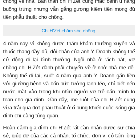
chồng về nhà. Bản thân chị H’Zét cũng mắc bệnh u nang
buồng trứng nhưng vẫn gắng gượng kiếm tiền mong đủ
tiền phẫu thuật cho chồng.
Chị H'Zét chăm sóc chồng.
4 năm nay vì không được thăm khám thường xuyên và
thuốc thang đầy đủ, đôi chân của anh Y Doanh không thể
cử động đi lại bình thường. Ngôi nhà ở rách nát, vợ
chồng chị H’Zét đành phải chuyển về ở nhờ nhà mẹ đẻ.
Không thể đi lại, suốt 4 năm qua anh Y Doanh gắn liền
với giường bệnh và bốn bức tường lạnh lẽo, chỉ biết nén
nước mắt vào trong khi nhìn người vợ trẻ oằn mình lo
toan cho gia đình. Gần đây, mẹ ruột của chị H’Zét cũng
vừa trải qua đợt phẫu thuật ở ổ bụng khiến cuộc sống gia
đình chị càng túng quẫn.
Hoàn cảnh gia đình chị H’Zét rất cần nhận được sự chia
sẻ, giúp đỡ của các cá nhân, tổ chức, đơn vị có tấm lòng