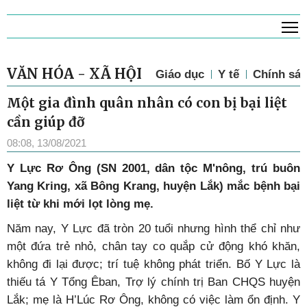
T
VĂN HÓA - XÃ HỘI
Giáo dục
Y tế
Chính sác
Một gia đình quân nhân có con bị bại liệt
cần giúp đỡ
08:08, 13/08/2021
Y
Lực Rơ Ông (SN 2001, dân tộc M'nông, trú buôn
Yang Kring, xã Bông Krang, huyện Lắk) mắc bệnh bại
liệt từ khi mới lọt lòng mẹ.
Năm nay, Y Lực đã tròn 20 tuổi nhưng hình thể chỉ như
một đứa trẻ nhỏ, chân tay co quắp cử động khó khăn,
không đi lại được; trí tuệ không phát triển. Bố Y Lực là
thiếu tá Y Tổng Êban, Trợ lý chính trị Ban CHQS huyện
Lắk; mẹ là H’Lúc Rơ Ông, không có việc làm ổn định. Y