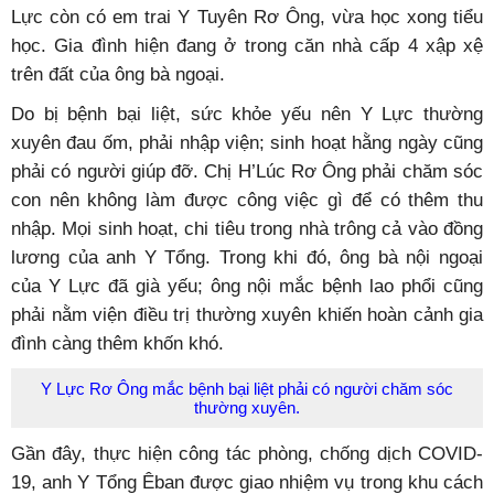
Lực còn có em trai Y Tuyên Rơ Ông, vừa học xong tiểu
học. Gia đình hiện đang ở trong căn nhà cấp 4 xập xệ
trên đất của ông bà ngoại.
Do bị bệnh bại liệt, sức khỏe yếu nên Y Lực thường
xuyên đau ốm, phải nhập viện; sinh hoạt hằng ngày cũng
phải có người giúp đỡ. Chị H’Lúc Rơ Ông phải chăm sóc
con nên không làm được công việc gì để có thêm thu
nhập. Mọi sinh hoạt, chi tiêu trong nhà trông cả vào đồng
lương của anh Y Tổng. Trong khi đó, ông bà nội ngoại
của Y Lực đã già yếu; ông nội mắc bệnh lao phổi cũng
phải nằm viện điều trị thường xuyên khiến hoàn cảnh gia
đình càng thêm khốn khó.
Y Lực Rơ Ông mắc bệnh bại liệt phải có người chăm sóc
thường xuyên.
Gần đây, thực hiện công tác phòng, chống dịch COVID-
19, anh Y Tổng Êban được giao nhiệm vụ trong khu cách