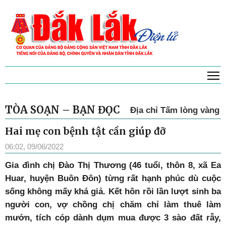
T
TÒA SOẠN – BẠN ĐỌC
Địa chỉ Tấm lòng vàng
Hai mẹ con bệnh tật cần giúp đỡ
06:02, 09/06/2022
G
ia đình chị Đào Thị Thương (46 tuổi, thôn 8, xã Ea
Huar, huyện Buôn Đôn) từng rất hạnh phúc dù cuộc
sống không mấy khá giả. Kết hôn rồi lần lượt sinh ba
người con, vợ chồng chị chăm chỉ làm thuê làm
mướn, tích cóp dành dụm mua được 3 sào đất rẫy,