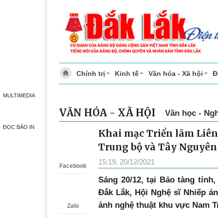
Chính trị
Kinh tế
Văn hóa - Xã hội
Đ
MULTIMEDIA
VĂN HÓA - XÃ HỘI
Văn học - Ngh
ĐỌC BÁO IN
Khai mạc Triển lãm Liê
Zalo
Trung bộ và Tây Nguyên 
15:19, 20/12/2021
Facebook
Sáng 20/12, tại Bảo tàng tỉn
Đắk Lắk, Hội Nghệ sĩ Nhiếp ả
ảnh nghệ thuật khu vực Nam T
Zalo