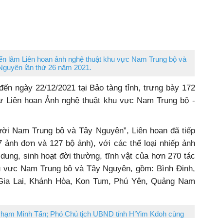
iển lãm Liên hoan ảnh nghệ thuật khu vực Nam Trung bộ và
Nguyên lần thứ 26 năm 2021.
 đến ngày 22/12/2021 tại Bảo tàng tỉnh, trưng bày 172
ừ Liên hoan Ảnh nghệ thuật khu vực Nam Trung bộ -
ời Nam Trung bộ và Tây Nguyên”, Liên hoan đã tiếp
 ảnh đơn và 127 bộ ảnh), với các thể loại nhiếp ảnh
 dung, sinh hoạt đời thường, tĩnh vật của hơn 270 tác
khu vực Nam Trung bộ và Tây Nguyên, gồm: Bình Định,
Gia Lai, Khánh Hòa, Kon Tum, Phú Yên, Quảng Nam
Phạm Minh Tấn; Phó Chủ tịch UBND tỉnh H’Yim Kđoh cùng