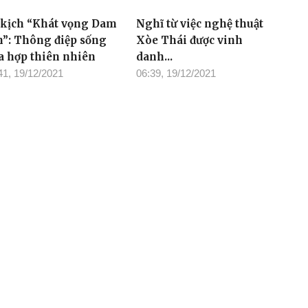
 kịch “Khát vọng Dam
Nghĩ từ việc nghệ thuật
n”: Thông điệp sống
Xòe Thái được vinh
a hợp thiên nhiên
danh...
41, 19/12/2021
06:39, 19/12/2021
o chí tỉnh Đắk Lắk năm
Họp báo giới thiệu ca
20: Nhiều tác phẩm sát
kịch “Khát vọng Dam
i thở cuộc sống
Săn”
04, 14/12/2021
14:08, 14/12/2021
Tòa soạn: 23 Lê Duẩn, Phường
/2022 của Bộ TT-TT
Điện thoại: (0262) 3852383 - 38