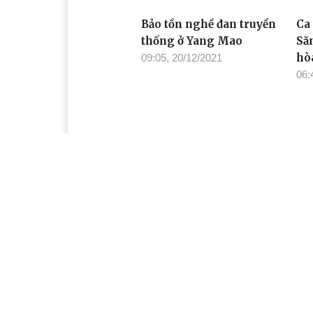
Bảo tồn nghề đan truyền
Ca
thống ở Yang Mao
Să
hò
09:05, 20/12/2021
06:
Ca kịch “Khát vọng Dam
Bá
Săn” ra mắt công chúng
20
hơ
09:02, 16/12/2021
23:
Cơ quan chủ quản: Tỉnh ủy Đắk Lắk
Giấy phép xuất bản số 31/GP-BTTTT ngày 21/01