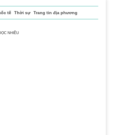
ốc tế
Thời sự
Trang tin địa phương
 ĐỌC NHIỀU
sách xã hội
Pháp luật
Chuyển đổi số
Thể thao
Vă