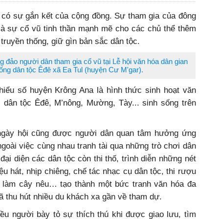
u có sự gắn kết của cộng đồng. Sự tham gia của đông
là sự cổ vũ tinh thần mạnh mẽ cho các chủ thể thêm
 truyền thống, giữ gìn bản sắc dân tộc.
g đảo người dân tham gia cổ vũ tại Lễ hội văn hóa dân gian
ống dân tộc Êđê xã Ea Tul (huyện Cư M'gar).
hiểu số huyện Krông Ana là hình thức sinh hoạt văn
dân tộc Êđê, M’nông, Mường, Tày... sinh sống trên
 ngày hội cũng được người dân quan tâm hưởng ứng
 ngoài việc cùng nhau tranh tài qua những trò chơi dân
 đại diện các dân tộc còn thi thố, trình diễn những nét
u hát, nhịp chiêng, chế tác nhạc cụ dân tộc, thi rượu
, làm cây nêu… tạo thành một bức tranh văn hóa đa
 thu hút nhiều du khách xa gần về tham dự.
ều người bày tỏ sự thích thú khi được giao lưu, tìm