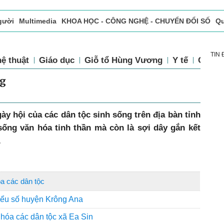
gười
Multimedia
KHOA HỌC - CÔNG NGHỆ - CHUYỂN ĐỔI SỐ
Qu
ọc báo in
Tòa soạn - Bạn đọc
Vấn Đề Bạn Đọc Quan Tâm
TIN
ệ thuật
Giáo dục
Giỗ tổ Hùng Vương
Y tế
Chính 
ng
gày hội của các dân tộc sinh sống trên địa bàn tỉnh
sống văn hóa tinh thần mà còn là sợi dây gắn kết
.
a các dân tộc
hiểu số huyện Krông Ana
hóa các dân tộc xã Ea Sin