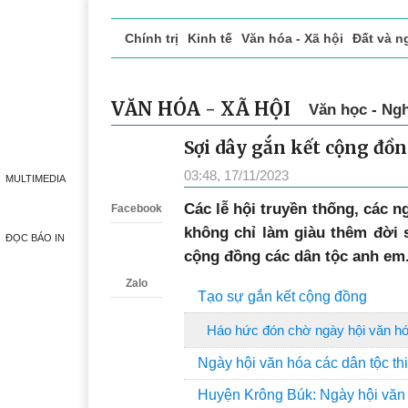
Chính trị
Kinh tế
Văn hóa - Xã hội
Đất và n
Doanh nghiệp giới thiệu
Phóng sự - Ký sự
Đ
VĂN HÓA - XÃ HỘI
Văn học - Ngh
Sợi dây gắn kết cộng đồ
Zalo
03:48, 17/11/2023
MULTIMEDIA
Các lễ hội truyền thống, các n
Facebook
không chỉ làm giàu thêm đời 
ĐỌC BÁO IN
cộng đồng các dân tộc anh em
Zalo
Tạo sự gắn kết cộng đồng
Háo hức đón chờ ngày hội văn hó
Ngày hội văn hóa các dân tộc t
Huyện Krông Búk: Ngày hội văn 