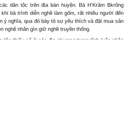
các dân tộc trên địa bàn huyện. Bà H’Krăm Bkrông
khi bà trình diễn nghề làm gốm, rất nhiều người đến
ến ý nghĩa, qua đó bày tỏ sự yêu thích và đặt mua sản
n nghệ nhân gìn giữ nghề truyền thống.
 tộc thiểu số ở các địa phương trong tỉnh luôn nhận
a cộng đồng các dân tộc như vậy.
hi tài các trò chơi dân gian đáp ứng nhu cầu giải trí,
i ngày hội là dịp thể hiện sự đa dạng trong ẩm thực
 tự hào giới thiệu về các món ăn truyền thống của dân
món canh cà đắng cá khô; người Mường với món cá
iện sự độc đáo với cá nướng, xôi ngũ sắc… Đây vừa
đặc sắc của mỗi dân tộc, vừa là dịp để cộng đồng các
giao lưu thể hiện sự vui vẻ ấm cúng, đoàn kết.
ội Văn hóa - Thể thao các dân tộc thiểu số TP. Buôn Ma Thuột
lần thứ X, năm 2023.