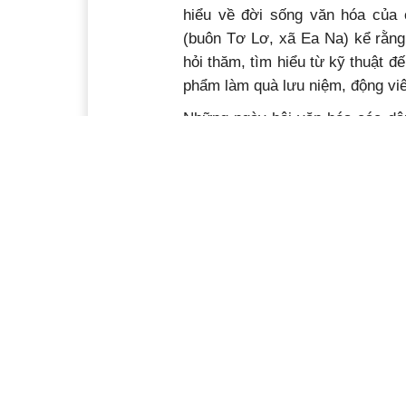
hiểu về đời sống văn hóa của 
(buôn Tơ Lơ, xã Ea Na) kể rằng 
hỏi thăm, tìm hiểu từ kỹ thuật đ
phẩm làm quà lưu niệm, động viê
Những ngày hội văn hóa các dân
được sự quan tâm hưởng ứng củ
Ngoài phần trình diễn văn hóa, t
vui chơi, gắn kết cộng đồng, mỗ
của các dân tộc.
Mỗi thôn, buôn, mỗi dân tộc đều
tộc mình, như người Êđê với 
om, bánh dầy; người Thái thể h
là dịp giới thiệu những món ăn 
dân tộc anh em cùng quây quần, 
Phần thi giã gạo sôi nổi tại Ngày h