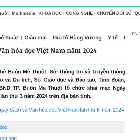
gười
Multimedia
KHOA HỌC - CÔNG NGHỆ - CHUYỂN ĐỔI SỐ
Qu
ọc báo in
Tòa soạn - Bạn đọc
Vấn Đề Bạn Đọc Quan Tâm
TIN
ệ thuật
Giáo dục
Giỗ tổ Hùng Vương
Y tế
Chính 
Văn hóa đọc Việt Nam năm 2024
phê Buôn Mê Thuột, Sở Thông tin và Truyền thông
o và Du lịch, Sở Giáo dục và Đào tạo, Tỉnh đoàn,
UBND TP. Buôn Ma Thuột tổ chức khai mạc Ngày
ần thứ 3 năm 2024 trên địa bàn tỉnh.
Ngày Sách và Văn hóa đọc Việt Nam lần thứ III năm 2024
 đọc
ờng học