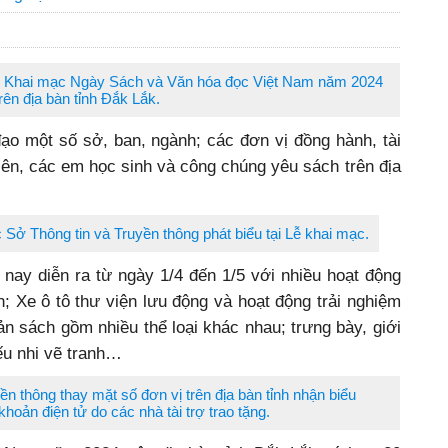
nh Khai mạc Ngày Sách và Văn hóa đọc Việt Nam năm 2024
trên địa bàn tỉnh Đắk Lắk.
ạo một số sở, ban, ngành; các đơn vị đồng hành, tài
niên, các em học sinh và công chúng yêu sách trên địa
ở Thông tin và Truyền thông phát biểu tại Lễ khai mạc.
ay diễn ra từ ngày 1/4 đến 1/5 với nhiều hoạt động
h; Xe ô tô thư viện lưu động và hoạt động trải nghiệm
ản sách gồm nhiều thể loại khác nhau; trưng bày, giới
iếu nhi vẽ tranh…
n thông thay mặt số đơn vị trên địa bàn tỉnh nhận biểu
khoản điện tử do các nhà tài trợ trao tặng.