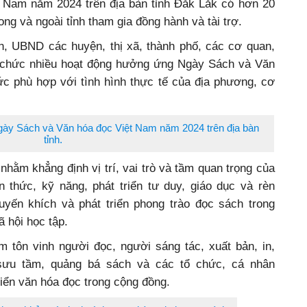
 Nam năm 2024 trên địa bàn tỉnh Đắk Lắk có hơn 20
ong và ngoài tỉnh tham gia đồng hành và tài trợ.
h, UBND các huyện, thị xã, thành phố, các cơ quan,
tổ chức nhiều hoạt động hưởng ứng Ngày Sách và Văn
c phù hợp với tình hình thực tế của địa phương, cơ
Ngày Sách và Văn hóa đọc Việt Nam năm 2024 trên địa bàn
tỉnh.
nhằm khẳng định vị trí, vai trò và tầm quan trọng của
n thức, kỹ năng, phát triển tư duy, giáo dục và rèn
yến khích và phát triển phong trào đọc sách trong
 hội học tập.
 tôn vinh người đọc, người sáng tác, xuất bản, in,
, sưu tầm, quảng bá sách và các tổ chức, cá nhân
riển văn hóa đọc trong cộng đồng.