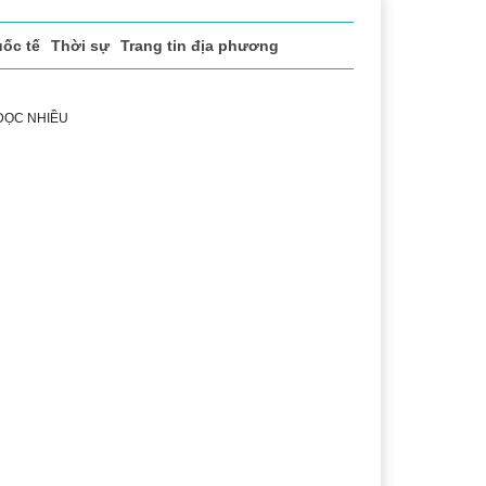
ốc tế
Thời sự
Trang tin địa phương
 ĐỌC NHIỀU
sách xã hội
Pháp luật
Chuyển đổi số
Thể thao
Vă