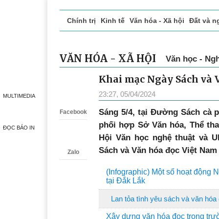
Chính trị
Kinh tế
Văn hóa - Xã hội
Đất và n
Doanh nghiệp giới thiệu
Phóng sự - Ký sự
Đ
VĂN HÓA - XÃ HỘI
Văn học - Ngh
Khai mạc Ngày Sách và 
Zalo
23:27, 05/04/2024
MULTIMEDIA
Sáng 5/4, tại Đường Sách cà 
Facebook
phối hợp Sở Văn hóa, Thể tha
ĐỌC BÁO IN
Hội Văn học nghệ thuật và 
Sách và Văn hóa đọc Việt Nam l
Zalo
(Infographic) Một số hoạt động 
tại Đắk Lắk
Lan tỏa tình yêu sách và văn hóa
Xây dựng văn hóa đọc trong trư