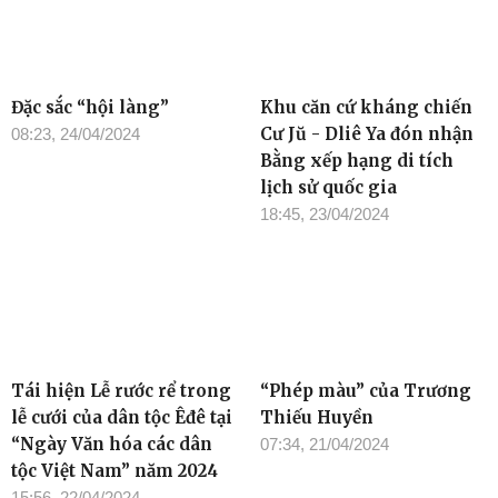
Đặc sắc “hội làng”
Khu căn cứ kháng chiến
Cư Jŭ - Dliê Ya đón nhận
08:23, 24/04/2024
Bằng xếp hạng di tích
lịch sử quốc gia
18:45, 23/04/2024
Tái hiện Lễ rước rể trong
“Phép màu” của Trương
lễ cưới của dân tộc Êđê tại
Thiếu Huyền
“Ngày Văn hóa các dân
07:34, 21/04/2024
tộc Việt Nam” năm 2024
15:56, 22/04/2024