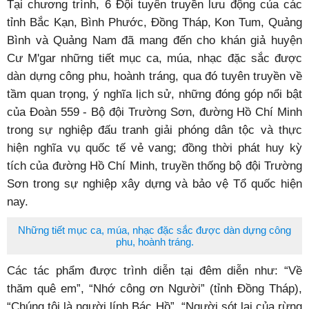
Tại chương trình, 6 Đội tuyên truyền lưu động của các
tỉnh Bắc Kạn, Bình Phước, Đồng Tháp, Kon Tum, Quảng
Bình và Quảng Nam đã mang đến cho khán giả huyện
Cư M'gar những tiết mục ca, múa, nhạc đặc sắc được
dàn dựng công phu, hoành tráng, qua đó tuyên truyền về
tầm quan trọng, ý nghĩa lịch sử, những đóng góp nổi bật
của Đoàn 559 - Bộ đội Trường Sơn, đường Hồ Chí Minh
trong sự nghiệp đấu tranh giải phóng dân tộc và thực
hiện nghĩa vụ quốc tế vẻ vang; đồng thời phát huy kỳ
tích của đường Hồ Chí Minh, truyền thống bộ đội Trường
Sơn trong sự nghiệp xây dựng và bảo vệ Tổ quốc hiện
nay.
Những tiết mục ca, múa, nhạc đặc sắc được dàn dựng công
phu, hoành tráng.
Các tác phẩm được trình diễn tại đêm diễn như: “Về
thăm quê em”, “Nhớ công ơn Người” (tỉnh Đồng Tháp),
“Chúng tôi là người lính Bác Hồ”, “Người sót lại của rừng