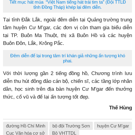
Tiết mục hát múa “Việt Nam tiếng hát trái tim ta” (Đội TTLĐ
tỉnh Đồng Tháp) khép lại đêm diễn.
Tại tỉnh Đắk Lắk, ngoài đêm diễn tại Quảng trường trung
tâm huyện Cư M’gar, các đơn vị còn tham gia biểu diễn
tại TP. Buôn Ma Thuột, thị xã Buôn Hồ và các huyện
Buôn Đôn, Lắk, Krông Pắc.
Đêm diễn để lại trong tâm trí khán giả những ấn tượng khó
phai.
Với thời lượng gần 2 tiếng đồng hồ, Chương trình lưu
diễn thu hút đông đảo cán bộ, chiến sĩ, các tầng lớp nhân
dân, học sinh trên địa bàn huyện Cư M'gar đến thưởng
thức, cổ vũ và để lại ấn tượng tốt đẹp.
Thế Hùng
đường Hồ Chí Minh
bộ đội Trường Sơn
huyện Cư M'gar
Cục Văn hóa cơ sở
Bộ VHTTDL