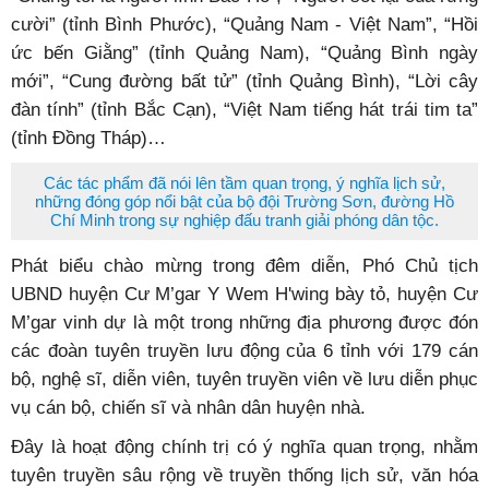
cười” (tỉnh Bình Phước), “Quảng Nam - Việt Nam”, “Hồi
ức bến Giằng” (tỉnh Quảng Nam), “Quảng Bình ngày
mới”, “Cung đường bất tử” (tỉnh Quảng Bình), “Lời cây
đàn tính” (tỉnh Bắc Cạn), “Việt Nam tiếng hát trái tim ta”
(tỉnh Đồng Tháp)…
Các tác phẩm đã nói lên tầm quan trọng, ý nghĩa lịch sử,
những đóng góp nổi bật của bộ đội Trường Sơn, đường Hồ
Chí Minh trong sự nghiệp đấu tranh giải phóng dân tộc.
Phát biểu chào mừng trong đêm diễn, Phó Chủ tịch
UBND huyện Cư M’gar Y Wem H'wing bày tỏ, huyện Cư
M’gar vinh dự là một trong những địa phương được đón
các đoàn tuyên truyền lưu động của 6 tỉnh với 179 cán
bộ, nghệ sĩ, diễn viên, tuyên truyền viên về lưu diễn phục
vụ cán bộ, chiến sĩ và nhân dân huyện nhà.
Đây là hoạt động chính trị có ý nghĩa quan trọng, nhằm
tuyên truyền sâu rộng về truyền thống lịch sử, văn hóa