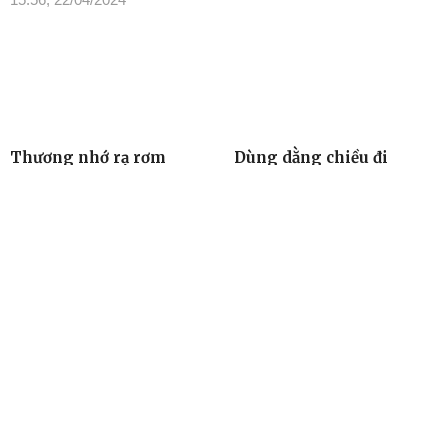
Thương nhớ rạ rơm
Dùng dằng chiều đi
07:34, 21/04/2024
07:34, 21/04/2024
TIN ĐỌC NHIỀU
Cơ quan chủ quản: Tỉnh ủy Đắk Lắk
Giấy phép xuất bản số 31/GP-BTTTT ngày 21/01/2022 của Bộ
TT-TT
Giám đốc: Đào Phạm Hoàng Quyên
Tòa soạn: 23 Lê Duẩn, Phường Buôn Ma Thuột, tỉnh Đắk Lắk
Điện thoại: (0262) 3852383 - 3810414 - Fax: (0262) 3810451 -
Email: toasoan.baodaklak@gmail.com
Ghi rõ nguồn “Báo Đắk Lắk Điện tử” khi phát hành lại thông tin từ