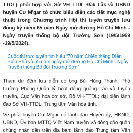
TTDL) phối hợp với Sở VH-TTDL Đắk Lắk và UBND
huyện Cư M'gar tổ chức biểu diễn các tiết mục nghệ
thuật trong Chương trình Hội thi tuyên truyền lưu
động kỷ niệm 65 năm Ngày mở đường Hồ Chí Minh -
Ngày truyền thống bộ đội Trường Sơn (19/5/1959
-19/5/2024).
Cuộc thi trực tuyến tìm hiểu “70 năm Chiến thắng Điện
Biên Phủ và 65 năm ngày mở đường Hồ Chí Minh - Ngày
Truyền thống Bộ đội Trường Sơn”
Tham dự đêm lưu diễn có ông Bùi Hùng Thanh, Phó
trưởng Phòng Quản lý hoạt động quảng cáo và tuyên
truyền, Cục Văn hóa cơ sở, Bộ VH-TTDL; đại diện lãnh
đạo Sở VH-TTDL, Trung tâm Văn hóa tỉnh.
Về phía huyện Cư M'gar có lãnh đạo Huyện ủy, HĐND,
UBND, Ủy ban MTTQ Việt Nam huyện và đông đảo quần
chúng nhân dân trên địa bàn; lãnh đạo Trung tâm Văn