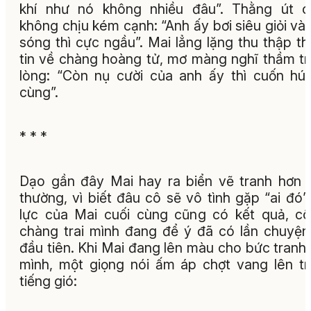
khí như nó không nhiều đâu”. Thằng út c
không chịu kém cạnh: “Anh ấy bơi siêu giỏi và 
sóng thì cực ngầu”. Mai lẳng lặng thu thập t
tin về chàng hoàng tử, mơ màng nghĩ thầm t
lòng: “Còn nụ cười của anh ấy thì cuốn hú
cùng”.
* * *
Dạo gần đây Mai hay ra biển vẽ tranh hơn 
thường, vì biết đâu cô sẽ vô tình gặp “ai đó”
lực của Mai cuối cùng cũng có kết quả, c
chàng trai mình đang để ý đã có lần chuyện
đầu tiên. Khi Mai đang lên màu cho bức tranh
mình, một giọng nói ấm áp chợt vang lên t
tiếng gió: