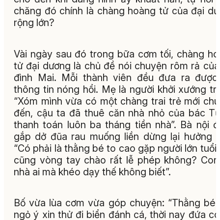
chăng đó chính là chàng hoàng tử của đại d
rộng lớn?
Vài ngày sau đó trong bữa cơm tối, chàng h
tử đại dương là chủ đề nói chuyện rôm rả của
đình Mai. Mỗi thành viên đều đưa ra được
thông tin nóng hổi. Mẹ là người khởi xướng tr
“Xóm mình vừa có một chàng trai trẻ mới ch
đến, cậu ta đã thuê căn nhà nhỏ của bác T
thanh toán luôn ba tháng tiền nhà”. Bà nội 
gắp dở đũa rau muống liền dừng lại hưởng 
“Có phải là thằng bé to cao gặp người lớn tuổi
cũng vòng tay chào rất lễ phép không? Con
nhà ai mà khéo dạy thế không biết”.
Bố vừa lùa cơm vừa góp chuyện: “Thằng bé
ngỏ ý xin thử đi biển đánh cá, thời nay đứa có