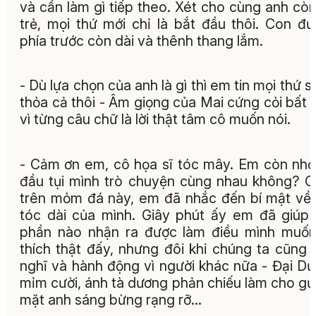
và cần làm gì tiếp theo. Xét cho cùng anh còn
trẻ, mọi thứ mới chỉ là bắt đầu thôi. Con đ
phía trước còn dài và thênh thang lắm.
- Dù lựa chọn của anh là gì thì em tin mọi thứ s
thỏa cả thôi - Âm giọng của Mai cứng cỏi bất 
vì từng câu chữ là lời thật tâm cô muốn nói.
- Cảm ơn em, cô họa sĩ tóc mây. Em còn nhớ
đầu tụi mình trò chuyện cùng nhau không? 
trên mỏm đá này, em đã nhắc đến bí mật về
tóc dài của mình. Giây phút ấy em đã giúp
phần nào nhận ra được làm điều mình muốn
thích thật đấy, nhưng đôi khi chúng ta cũng 
nghĩ và hành động vì người khác nữa - Đại D
mỉm cười, ánh tà dương phản chiếu làm cho g
mặt anh sáng bừng rạng rỡ...