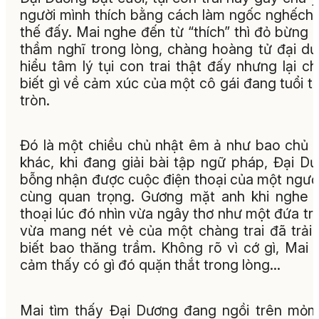
người mình thích bằng cách làm ngốc nghếch
thế đấy. Mai nghe đến từ “thích” thì đỏ bừng 
thầm nghĩ trong lòng, chàng hoàng tử đại d
hiểu tâm lý tụi con trai thật đấy nhưng lại c
biết gì về cảm xúc của một cô gái đang tuổi t
tròn.
Đó là một chiều chủ nhật êm ả như bao chủ 
khác, khi đang giải bài tập ngữ pháp, Đại D
bỗng nhận được cuộc điện thoại của một ngườ
cùng quan trọng. Gương mặt anh khi nghe 
thoại lúc đó nhìn vừa ngây thơ như một đứa trẻ,
vừa mang nét vẻ của một chàng trai đã trải
biết bao thăng trầm. Không rõ vì cớ gì, Mai 
cảm thấy có gì đó quặn thắt trong lòng...
Mai tìm thấy Đại Dương đang ngồi trên mỏ