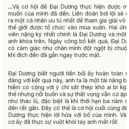
...Và cơ hội để Đại Dương thực hiện được 
muốn của mình đã đến. Liên đoàn bơi lội sẽ 
ra một cá nhân ưu tú nhất để tham gia giải vô 
thế giới được tổ chức vào mùa xuân. Hai ứn
viên nặng ký nhất chính là Đại Dương và một
anh khóa trên. Ngày công bố kết quả, Đại D
có cảm giác như chân mình đột ngột bị chuột
khi đích đến đã gần ngay trước mặt.
Đại Dương biết người tiền bối ấy hoàn toàn 
đáng với kết quả này, anh ta là một tài năng bơi
hiếm có cộng với ý chí sắt thép khó ai bì kịp
thế nhưng nỗi buồn và sự thất vọng vẫn cứ ập
như thác lũ, đặc biệt là khi thời hạn ba năm 
đến rất gần. Đây có thể là cơ hội cuối cùng để
Dương thực hiện lời hứa với bố của mình. Và 
cơ ấy đã thực sự vuột khỏi tay anh mất rồi!