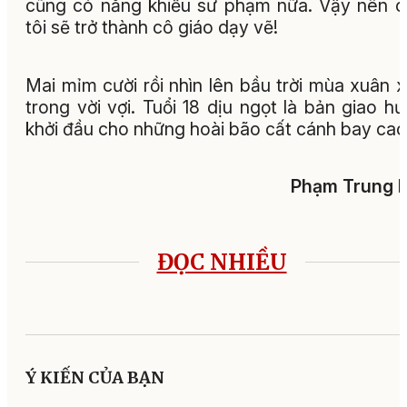
cũng có năng khiếu sư phạm nữa. Vậy nên c
tôi sẽ trở thành cô giáo dạy vẽ!
Mai mỉm cười rồi nhìn lên bầu trời mùa xuân 
trong vời vợi. Tuổi 18 dịu ngọt là bản giao h
khởi đầu cho những hoài bão cất cánh bay cao.
Phạm Trung K
ĐỌC NHIỀU
Ý KIẾN CỦA BẠN