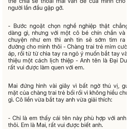
thể chia sẻ thoải mái vấn đề của mình cho
người lần đầu gặp gỡ.
- Bước ngoặt chọn nghề nghiệp thật chẳn
dàng gì, nhưng với một cô bé chín chắn và 
chuyện như em thì anh tin sẽ sớm tìm ra
đường cho mình thôi - Chàng trai trẻ mỉm cườ
áp, rồi từ từ chìa tay ra ngỏ ý muốn bắt tay và 
thiệu một cách lịch thiệp - Anh tên là Đại Dư
rất vui được làm quen với em.
Mai đứng hình vài giây vì bất ngờ thú vị, g
mặt của chàng trai trẻ bối rối vì không hiểu ch
gì. Cô liền vừa bắt tay anh vừa giải thích:
- Chỉ là em thấy cái tên này phù hợp với anh
thôi. Em là Mai, rất vui được biết anh.