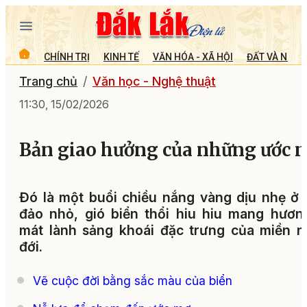
CHÍNH TRỊ
KINH TẾ
VĂN HÓA - XÃ HỘI
ĐẤT VÀ NGƯỜ
Trang chủ
Văn học - Nghệ thuật
11:30, 15/02/2026
Bản giao hưởng của những ước 
Đó là một buổi chiều nắng vàng dịu nhẹ ở
đảo nhỏ, gió biển thổi hiu hiu mang hươn
mát lành sảng khoái đặc trưng của miền n
đới.
Vẽ cuộc đời bằng sắc màu của biển