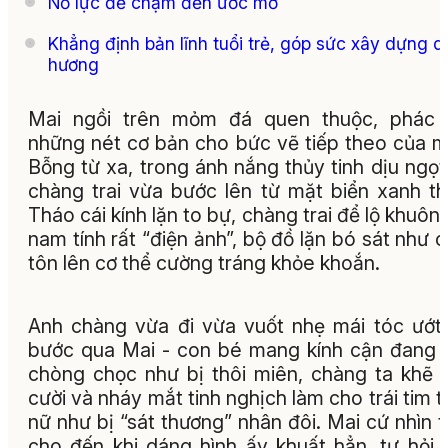
Nỗ lực để chạm đến ước mơ
Khẳng định bản lĩnh tuổi trẻ, góp sức xây dựng q
hương
Mai ngồi trên mỏm đá quen thuộc, phác 
những nét cơ bản cho bức vẽ tiếp theo của m
Bỗng từ xa, trong ánh nắng thủy tinh dịu ngọt
chàng trai vừa bước lên từ mặt biển xanh t
Tháo cái kính lặn to bự, chàng trai để lộ khuôn
nam tính rất “điện ảnh”, bộ đồ lặn bó sát như 
tôn lên cơ thể cường tráng khỏe khoắn.
Anh chàng vừa đi vừa vuốt nhẹ mái tóc ướt,
bước qua Mai - con bé mang kính cận đang 
chòng chọc như bị thôi miên, chàng ta khẽ
cười và nháy mắt tinh nghịch làm cho trái tim t
nữ như bị “sát thương” nhân đôi. Mai cứ nhìn 
cho đến khi dáng hình ấy khuất hẳn, tự hỏi 