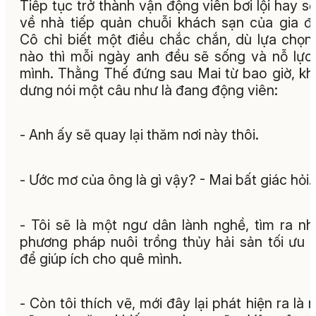
Tiếp tục trở thành vận động viên bơi lội hay sẽ
về nhà tiếp quản chuỗi khách sạn của gia đ
Cô chỉ biết một điều chắc chắn, dù lựa chọn
nào thì mỗi ngày anh đều sẽ sống và nỗ lực
mình. Thằng Thế đứng sau Mai từ bao giờ, k
dưng nói một câu như là đang động viên:
- Anh ấy sẽ quay lại thăm nơi này thôi.
- Ước mơ của ông là gì vậy? - Mai bất giác hỏi.
- Tôi sẽ là một ngư dân lành nghề, tìm ra n
phương pháp nuôi trồng thủy hải sản tối ưu 
để giúp ích cho quê mình.
- Còn tôi thích vẽ, mới đây lại phát hiện ra là 