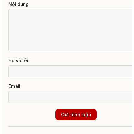
Nội dung
Họ và tên
Email
Gửi bình luận