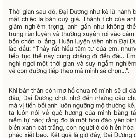
Thời gian sau đó, Đại Dương như kẻ lữ hành bị
mất chiếc la bàn quý giá. Thành tích của anh
giảm nghiêm trọng, anh gần như không thể
trung rèn luyện và thường xuyên rơi vào cảm 
bồn chồn lo lắng. Huấn luyện viên nhìn Đại D
lắc đầu: “Thầy rất hiểu tâm tư của em, nhưn
tiếp tục thế này cũng chẳng đi đến đâu. Em
nghỉ ngơi một thời gian và suy ngẫm nghiêm
về con đường tiếp theo mà mình sẽ chọn...”.
Khi bản thân còn mơ hồ chưa rõ mình sẽ đi đâ
đâu, Đại Dương chợt nhớ đến những câu ch
mà vị tiền bối anh luôn ngưỡng mộ thường kể.
ta luôn nói về quê hương của mình bằng tấ
niềm tự hào; rằng đó là một hòn đảo yên bình
biển xanh cát trắng, con người ở đó hiền hòa 
phác xiết bao. Kết quả là giờ đây, Đại Dương 