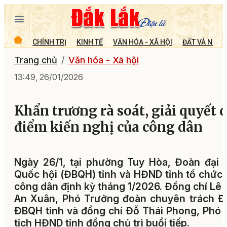
CHÍNH TRỊ
KINH TẾ
VĂN HÓA - XÃ HỘI
ĐẤT VÀ NGƯỜ
Trang chủ
Văn hóa - Xã hội
13:49, 26/01/2026
Khẩn trương rà soát, giải quyết 
điểm kiến nghị của công dân
Ngày 26/1, tại phường Tuy Hòa, Đoàn đại 
Quốc hội (ĐBQH) tỉnh và HĐND tỉnh tổ chức 
công dân định kỳ tháng 1/2026. Đồng chí Lê
An Xuân, Phó Trưởng đoàn chuyên trách Đ
ĐBQH tỉnh và đồng chí Đỗ Thái Phong, Phó
tịch HĐND tỉnh đồng chủ trì buổi tiếp.