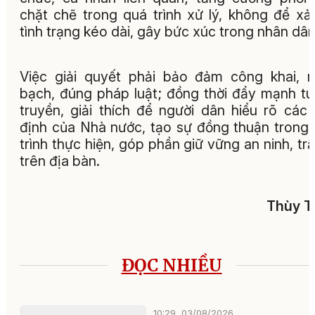
chặt chẽ trong quá trình xử lý, không để xả
tình trạng kéo dài, gây bức xúc trong nhân dân
Việc giải quyết phải bảo đảm công khai, 
bạch, đúng pháp luật; đồng thời đẩy mạnh t
truyền, giải thích để người dân hiểu rõ các
định của Nhà nước, tạo sự đồng thuận trong
trình thực hiện, góp phần giữ vững an ninh, trậ
trên địa bàn.
Thùy T
ĐỌC NHIỀU
10:29, 03/08/2026