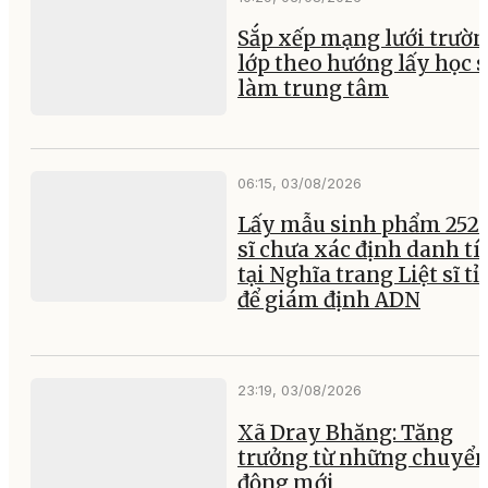
Sắp xếp mạng lưới trườ
lớp theo hướng lấy học 
làm trung tâm
06:15, 03/08/2026
Lấy mẫu sinh phẩm 252 l
sĩ chưa xác định danh tí
tại Nghĩa trang Liệt sĩ t
để giám định ADN
23:19, 03/08/2026
Xã Dray Bhăng: Tăng
trưởng từ những chuyể
động mới