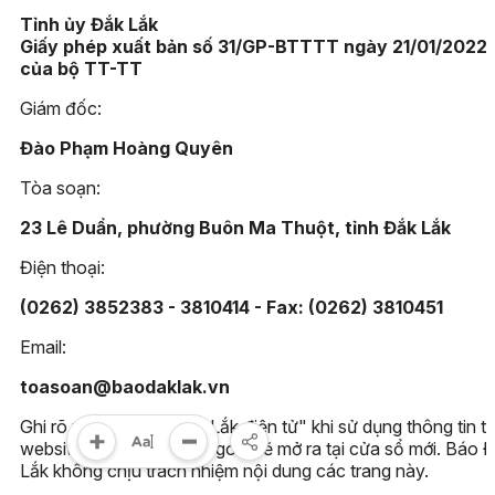
Tỉnh ủy Đắk Lắk
Giấy phép xuất bản số 31/GP-BTTTT ngày 21/01/2022
của bộ TT-TT
Giám đốc:
Đào Phạm Hoàng Quyên
Tòa soạn:
23 Lê Duẩn, phường Buôn Ma Thuột, tỉnh Đắk Lắk
Điện thoại:
(0262) 3852383 - 3810414 - Fax: (0262) 3810451
Email:
toasoan@baodaklak.vn
Ghi rõ nguồn "Báo Đắk Lắk điện tử" khi sử dụng thông tin t
website này. Các trang ngoài sẽ mở ra tại cửa sổ mới. Báo 
Lắk không chịu trách nhiệm nội dung các trang này.