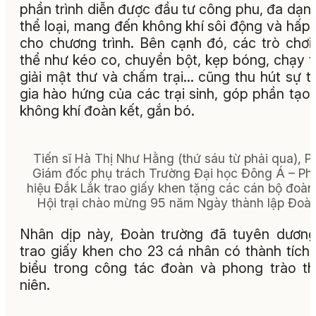
phần trình diễn được đầu tư công phu, đa dạn
thể loại, mang đến không khí sôi động và hấp
cho chương trình. Bên cạnh đó, các trò chơi
thể như kéo co, chuyền bột, kẹp bóng, chạy 
giải mật thư và chấm trại… cũng thu hút sự 
gia hào hứng của các trại sinh, góp phần tạo
không khí đoàn kết, gắn bó.
Tiến sĩ Hà Thị Như Hằng (thứ sáu từ phải qua), P
Giám đốc phụ trách Trường Đại học Đông Á – Ph
hiệu Đắk Lắk trao giấy khen tặng các cán bộ đoàn 
Hội trại chào mừng 95 năm Ngày thành lập Đoàn
Nhân dịp này, Đoàn trường đã tuyên dươn
trao giấy khen cho 23 cá nhân có thành tích 
biểu trong công tác đoàn và phong trào t
niên.