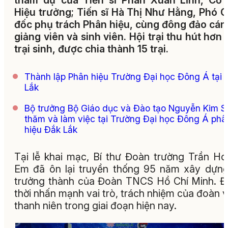
tham dự của Tiến sĩ Phan Xuân Lĩnh, Cố 
Hiệu trưởng; Tiến sĩ Hà Thị Như Hằng, Phó 
đốc phụ trách Phân hiệu, cùng đông đảo cán
giảng viên và sinh viên. Hội trại thu hút hơn
trại sinh, được chia thành 15 trại.
Thành lập Phân hiệu Trường Đại học Đông Á tại 
Lắk
Bộ trưởng Bộ Giáo dục và Đào tạo Nguyễn Kim S
thăm và làm việc tại Trường Đại học Đông Á phâ
hiệu Đắk Lắk
Tại lễ khai mạc, Bí thư Đoàn trường Trần H
Em đã ôn lại truyền thống 95 năm xây dựn
trưởng thành của Đoàn TNCS Hồ Chí Minh. 
thời nhấn mạnh vai trò, trách nhiệm của đoàn v
thanh niên trong giai đoạn hiện nay.