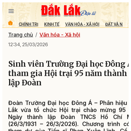
CHÍNH TRỊ
KINH TẾ
VĂN HÓA - XÃ HỘI
ĐẤT VÀ NGƯỜ
Trang chủ
Văn hóa - Xã hội
12:34, 25/03/2026
Sinh viên Trường Đại học Đông 
tham gia Hội trại 95 năm thành
lập Đoàn
Đoàn Trường Đại học Đông Á – Phân hiệu 
Lắk vừa tổ chức Hội trại chào mừng 95 
Ngày thành lập Đoàn TNCS Hồ Chí M
(26/3/1931 – 26/3/2026). Chương trình c