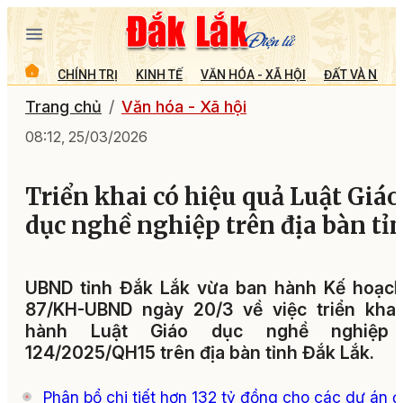
CHÍNH TRỊ
KINH TẾ
VĂN HÓA - XÃ HỘI
ĐẤT VÀ NGƯỜ
Trang chủ
Văn hóa - Xã hội
08:12, 25/03/2026
Triển khai có hiệu quả Luật Giáo
dục nghề nghiệp trên địa bàn tỉ
UBND tỉnh Đắk Lắk vừa ban hành Kế hoạch
87/KH-UBND ngày 20/3 về việc triển khai
hành Luật Giáo dục nghề nghiệp
124/2025/QH15 trên địa bàn tỉnh Đắk Lắk.
Phân bổ chi tiết hơn 132 tỷ đồng cho các dự án 