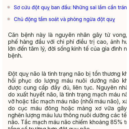
Sơ cứu đột quỵ ban đầu: Những sai lầm cần trán
Chủ động tầm soát và phòng ngừa đột quỵ
Căn bệnh này là nguyên nhân gây tử vong,
phế hàng đầu với chi phí điều trị cao, ảnh h
lớn đến tâm lý, đời sống kinh tế của gia đình n
bệnh.
Đột quỵ não là tình trạng não bị tổn thương k
hồi phục do lượng máu nuôi dưỡng não kh
được cung cấp đầy đủ, liên tục. Nguyên nhâ
do xuất huyết não, là tình trạng mạch máu nã
vỡ hoặc tắc mạch máu não (nhồi máu não), xả
do cục máu đông hoặc mảng xơ vữa gây 
nghẽn lượng máu lưu thông nuôi dưỡng các tế
não. Tắc mạch máu não chiếm khoảng 85% t