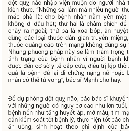
Bác sĩ Bùi Văn Mạnh thăm khám cho bệnh nhân đ
quỵ não đang hồi phục.
Bác sĩ Bùi Văn Mạnh cho biết thời gian qua 
viện đã tiếp nhận không ít trường hợp bệnh 
đột quỵ não nhập viện muộn do người nhà t
kiến thức. “Những sai lầm mà nhiều người th
mắc phải là: cho bệnh nhân nằm yên một 
không đi đâu hết; thứ hai là châm chích để
chảy ra ngoài; thứ ba là xoa bóp, ấn huyệt
dùng các loại thuốc dân gian truyền miệng,
thuốc quảng cáo trên mạng không đúng sự t