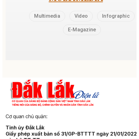
Ché rượu say men càng ró
càng đầy
08:33, 12/04/2026
MULTIMEDIA
Multimedia
Video
Infographic
E-Magazine