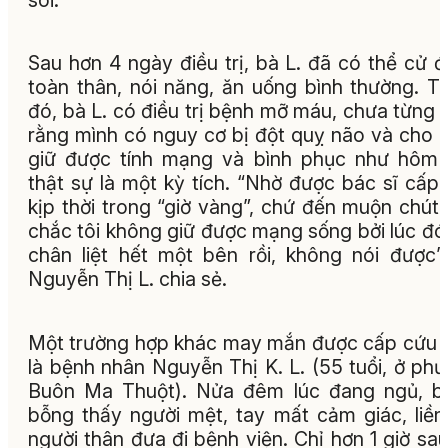
Sau hơn 4 ngày điều trị, bà L. đã có thể cử 
toàn thân, nói năng, ăn uống bình thường. T
đó, bà L. có điều trị bệnh mỡ máu, chưa từng 
rằng mình có nguy cơ bị đột quỵ não và cho 
giữ được tính mạng và bình phục như hôm
thật sự là một kỳ tích. “Nhờ được bác sĩ cấp
kịp thời trong “giờ vàng”, chứ đến muộn chút
chắc tôi không giữ được mạng sống bởi lúc đó
chân liệt hết một bên rồi, không nói được”
Nguyễn Thị L. chia sẻ.
Một trường hợp khác may mắn được cấp cứu
là bệnh nhân Nguyễn Thị K. L. (55 tuổi, ở ph
Buôn Ma Thuột). Nửa đêm lúc đang ngủ, b
bỗng thấy người mệt, tay mất cảm giác, liền
người thân đưa đi bệnh viện. Chỉ hơn 1 giờ sau