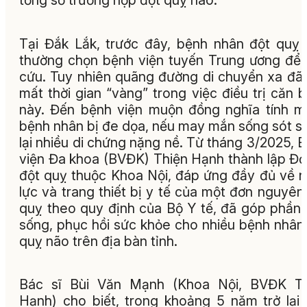
tổng số trường hợp đột quỵ não.
Tại Đắk Lắk, trước đây, bệnh nhân đột quỵ
thường chọn bệnh viện tuyến Trung ương để
cứu. Tuy nhiên quãng đường di chuyển xa đã
mất thời gian “vàng” trong việc điều trị căn 
này. Đến bệnh viện muộn đồng nghĩa tính 
bệnh nhân bị đe dọa, nếu may mắn sống sót s
lại nhiều di chứng nặng nề. Từ tháng 3/2025, 
viện Đa khoa (BVĐK) Thiện Hạnh thành lập Đơ
đột quỵ thuộc Khoa Nội, đáp ứng đầy đủ về 
lực và trang thiết bị y tế của một đơn nguyên
quỵ theo quy định của Bộ Y tế, đã góp phần
sống, phục hồi sức khỏe cho nhiều bệnh nhân
quỵ não trên địa bàn tỉnh.
Bác sĩ Bùi Văn Mạnh (Khoa Nội, BVĐK Th
Hạnh) cho biết, trong khoảng 5 năm trở lại