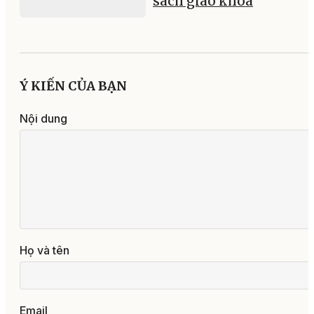
23:51, 04/08/2026
Đánh thức giá trị văn hó
tạo sức bật cho du lịch b
03:52, 07/08/2026
Năm học 2026 – 2027: Có
nhóm học sinh được mư
sách giáo khoa
Ý KIẾN CỦA BẠN