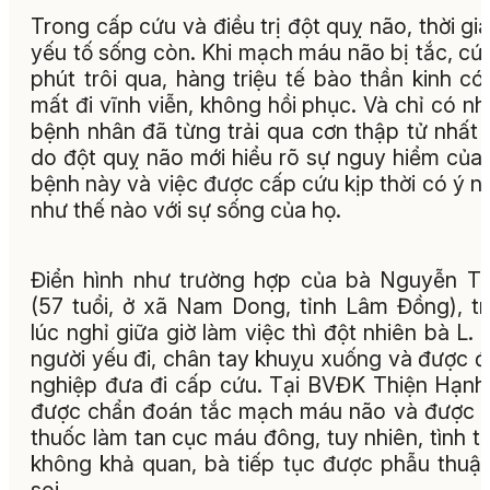
Trong cấp cứu và điều trị đột quỵ não, thời gia
yếu tố sống còn. Khi mạch máu não bị tắc, cứ
phút trôi qua, hàng triệu tế bào thần kinh có
mất đi vĩnh viễn, không hồi phục. Và chỉ có n
bệnh nhân đã từng trải qua cơn thập tử nhất 
do đột quỵ não mới hiểu rõ sự nguy hiểm của
bệnh này và việc được cấp cứu kịp thời có ý n
như thế nào với sự sống của họ.
Điển hình như trường hợp của bà Nguyễn Th
(57 tuổi, ở xã Nam Dong, tỉnh Lâm Đồng), t
lúc nghỉ giữa giờ làm việc thì đột nhiên bà L. 
người yếu đi, chân tay khuỵu xuống và được 
nghiệp đưa đi cấp cứu. Tại BVĐK Thiện Hạnh
được chẩn đoán tắc mạch máu não và được 
thuốc làm tan cục máu đông, tuy nhiên, tình t
không khả quan, bà tiếp tục được phẫu thuật
soi.