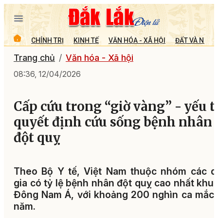
CHÍNH TRỊ
KINH TẾ
VĂN HÓA - XÃ HỘI
ĐẤT VÀ NGƯỜ
Trang chủ
Văn hóa - Xã hội
08:36, 12/04/2026
Cấp cứu trong “giờ vàng” - yếu t
quyết định cứu sống bệnh nhân
đột quỵ
Theo Bộ Y tế, Việt Nam thuộc nhóm các q
gia có tỷ lệ bệnh nhân đột quỵ cao nhất khu
Đông Nam Á, với khoảng 200 nghìn ca mắc
năm.