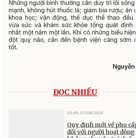
Những phương pháp này sẽ làm trầm trọng 
tình trạng của bệnh nhân vì người bệnh k
được đến cơ sở y tế cấp cứu, điều trị kịp thời,
quả là bệnh để lại di chứng nặng nề hoặc 
nhân có thể tử vong”, bác sĩ Mạnh cho hay.
Để dự phòng đột quỵ não, các bác sĩ khuyến
với những người có nguy cơ cao như lớn tuổi,
bệnh nền như tăng huyết áp, mỡ máu, tim m
cần kiểm soát tốt bệnh lý, thực hiện tốt các ch
ăn uống, sinh hoạt theo chỉ định của bác
Những người bình thường cần duy trì lối sống 
mạnh, không hút thuốc lá; giảm bia rượu; ăn 
khoa học; vận động, thể dục thể thao đều 
vừa sức và khám sức khỏe tổng quát định k
nhất một năm một lần. Khi có những biểu hiện
đột quỵ não, cần đến bệnh viện càng sớm 
tốt.