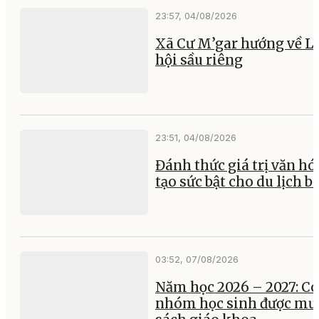
Nguyễn Minh Triết khả
sát việc khám sức khỏe
toàn dân
03:48, 06/08/2026
Đắk Lắk sẵn sàng cho sự
kiện thể thao quy mô lớ
nhất trong năm
23:57, 04/08/2026
Xã Cư M’gar hướng về L
hội sầu riêng