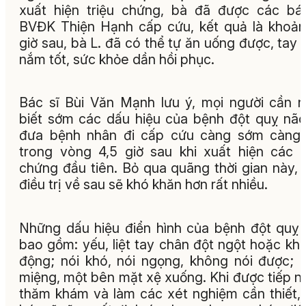
xuất hiện triệu chứng, bà đã được các bá
BVĐK Thiện Hạnh cấp cứu, kết quả là khoả
giờ sau, bà L. đã có thể tự ăn uống được, tay
nắm tốt, sức khỏe dần hồi phục.
Bác sĩ Bùi Văn Mạnh lưu ý, mọi người cần 
biết sớm các dấu hiệu của bệnh đột quỵ nã
đưa bệnh nhân đi cấp cứu càng sớm càng 
trong vòng 4,5 giờ sau khi xuất hiện các t
chứng đầu tiên. Bỏ qua quãng thời gian này, 
điều trị về sau sẽ khó khăn hơn rất nhiều.
Những dấu hiệu điển hình của bệnh đột quỵ
bao gồm: yếu, liệt tay chân đột ngột hoặc kh
động; nói khó, nói ngọng, không nói được;
miệng, một bên mặt xệ xuống. Khi được tiếp n
thăm khám và làm các xét nghiệm cần thiết,