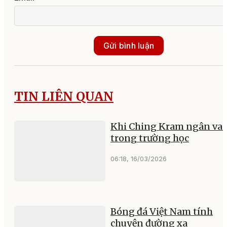
Nội dung
Họ và tên
Email
Gửi bình luận