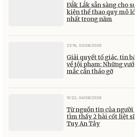
Đắk Lắk sẵn sàng cho sự
kiện thể thao quy mô lớ
nhất trong năm
23:16, 03/08/2026
Giải quyết tố giác, tin b
về tội phạm: Những vướ
mắc cần tháo gỡ
10:22, 04/08/2026
Từ nguồn tin của người 
tìm thấy 2 hài cốt liệt sĩ 
Tuy An Tây