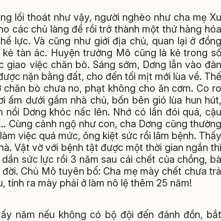
ông lối thoát như vậy, người nghèo như cha mẹ X
ho các chủ làng để rồi trở thành một thứ hàng hó
thế lực. Và cũng như giới địa chủ, quan lại ở đồn
 kẻ tàn ác. Huyện trưởng Mô cũng là kẻ trong s
c giao việc chăn bò. Sáng sớm, Dơng lẫn vào đà
ược nặn bằng đất, cho đến tối mịt mới lùa về. Th
ớ chăn bò chưa no, phạt không cho ăn cơm. Co r
ơi ấm dưới gầm nhà chủ, bốn bên gió lùa hun hút
n nổi Dơng khóc nấc lên. Nhớ có lần đói quá, cậ
hủ… Cùng cảnh ngộ như con, cha Dơng cũng thườn
làm việc quá mức, ông kiệt sức rồi lâm bệnh. Thấ
à. Vật vờ với bệnh tật được một thời gian ngắn th
dần sức lực rồi 3 năm sau cái chết của chồng, b
rên đời. Chủ Mô tuyên bố: Cha mẹ mày chết chưa tr
âu, tính ra mày phải ở làm nô lệ thêm 25 năm!
ấy năm nếu không có bộ đội đến đánh đồn, bắ