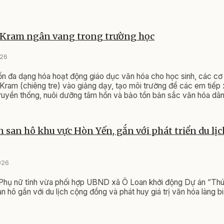
 Kram ngân vang trong trường học
026
 đa dạng hóa hoạt động giáo dục văn hóa cho học sinh, các cơ
Kram (chiêng tre) vào giảng dạy, tạo môi trường để các em tiếp 
ruyền thống, nuôi dưỡng tâm hồn và bảo tồn bản sắc văn hóa dân
n san hô khu vực Hòn Yến, gắn với phát triển du lị
026
 Phụ nữ tỉnh vừa phối hợp UBND xã Ô Loan khởi động Dự án “Thú
n hô gắn với du lịch cộng đồng và phát huy giá trị văn hóa làng bi