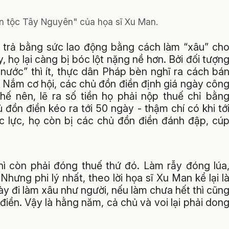
n tộc Tây Nguyên" của họa sĩ Xu Man.
ể trả bằng sức lao động bằng cách làm “xâu” ch
, họ lại càng bị bóc lột nặng nề hơn. Bởi đối tượn
 nước” thì ít, thực dân Pháp bèn nghĩ ra cách bá
. Nắm cơ hội, các chủ đồn điền định giá ngày côn
hế nên, lẽ ra số tiền họ phải nộp thuế chỉ bằn
đồn điền kéo ra tới 50 ngày - thậm chí có khi tớ
ức lực, họ còn bị các chủ đồn điền đánh đập, cú
thì còn phải đóng thuế thứ đó. Làm rẫy đóng lúa
Nhưng phi lý nhất, theo lời họa sĩ Xu Man kể lại l
ày đi làm xâu như người, nếu làm chưa hết thì cũn
điền. Vậy là hằng năm, cả chủ và voi lại phải don