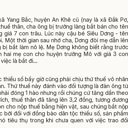
xã Yang Bắc, huyện An Khê cũ (nay là xã Đắk Pơ
thuế thân, cha ông bị trưởng làng bắt bán cho tê
g giá 7 con trâu. Lúc này cậu bé Siêu Dơng - tê
i. Một thời gian sau nhớ cha, Dơng đòi mẹ dẫn lê
 bị bắt làm nô lệ. Mẹ Dơng không biết rằng trướ
án hai mẹ con cho huyện trưởng Mô với giá 3 co
việc là bắt đi…
 thiểu số bấy giờ cũng phải chịu thứ thuế vô nhâ
hân. Thứ thuế này đánh vào đối tượng là đàn ông t
h phải đóng 1 hào nhưng rồi chúng cứ tăng dần the
đích, thuế thân đã tăng lên 3,2 đồng, tương đươn
òn cho nộp thuế bằng hiện vật, sau chúng bắt nộ
c bởi đối với đồng bào dân tộc thiểu số, sản phẩ
hó tiêu thụ trong khi chưa quen với việc trao đổ