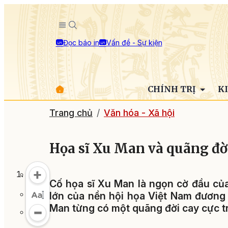
Đọc báo in
Vấn đề - Sự kiện
CHÍNH TRỊ
K
Trang chủ
Văn hóa - Xã hội
Họa sĩ Xu Man và quãng đời
Cố họa sĩ Xu Man là ngọn cờ đầu của
lớn của nền hội họa Việt Nam đương đ
Man từng có một quãng đời cay cực t