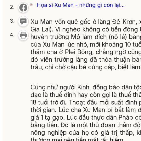
Họa sĩ Xu Man - những gì còn lại…
Xu Man vốn quê gốc ở làng Đê Krơn, 
Gia Lai). Vì nghèo không có tiền đóng 
huyện trưởng Mô làm đích (nô lệ) bằn
của Xu Man lúc nhỏ, mới khoảng 10 tuổ
thăm cha ở Plei Bông, chẳng ngờ cũng
đó viên trưởng làng đã thỏa thuận b
trâu, chỉ chờ cậu bé cứng cáp, biết làm 
Cũng như người Kinh, đồng bào dân tộc
đạo là thuế đinh hay còn gọi là thuế t
18 tuổi trở đi. Thoạt đầu mỗi suất đin
thời gian. Lúc cha Xu Man bị bắt làm 
giá 1 tạ gạo. Lúc đầu thực dân Pháp c
bằng tiền. Đó là một thủ đoạn thâm độ
nông nghiệp của họ có giá trị thấp, k
thương mại nên tiền mặt rất hiếm.