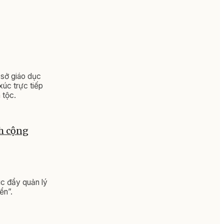
 sở giáo dục
xúc trực tiếp
 tộc.
ch cộng
c đẩy quản lý
ển”.