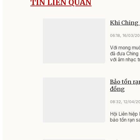
TIN LIÊN QUAN
Khi Ching
06:18, 16/03/2
Với mong muốn
đã đưa Ching 
với âm nhạc t
Bảo tồn rạ
đồng
08:32, 12/04/2
Hội Liên hiệp
bảo tồn rạn sa