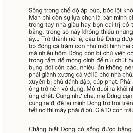
Sống trong chế độ áp bức, bóc lột kh
Man chỉ còn sự lựa chọn là bán mình c
trong tay nhà giàu hay bọn cai trị có 
bằng, trong số này không thiếu những
ấy… Trở thành nô lệ, cậu bé Dơng đượ
bò đông cả trăm con như một hình hài đ
mà nhiều hôm Dơng còn bị chủ viện c
trong tấm dồ mỏng dính để níu chút h
bụng đói cồn cào, nhiều lần không né
phải giành xương cả với lũ chó nhà c
xuyên bị chủ đánh đập, cúp phạt. Phải 
ông trở nên vô dụng, Mô đuổi ra khỏi nh
ông chết. Cũng như cha, mẹ Dơng cạn 
cũng ra đi để lại mình Dơng trơ trọi t
hết nợ thì mày phải ở bù. Giá 10 con tr
Chẳng biết Dơng có sống được bằng 