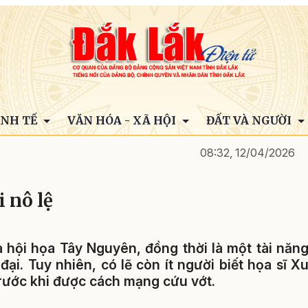
INH TẾ
VĂN HÓA - XÃ HỘI
ĐẤT VÀ NGƯỜI
08:32, 12/04/2026
 nô lệ
 hội họa Tây Nguyên, đồng thời là một tài năn
ại. Tuy nhiên, có lẽ còn ít người biết họa sĩ X
rước khi được cách mạng cứu vớt.