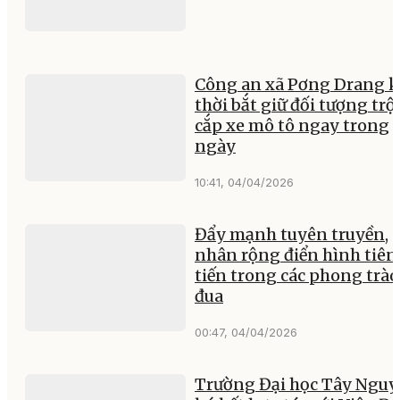
Công an xã Pơng Drang k
thời bắt giữ đối tượng tr
cắp xe mô tô ngay trong
ngày
10:41, 04/04/2026
Đẩy mạnh tuyên truyền,
nhân rộng điển hình tiên
tiến trong các phong trào
đua
00:47, 04/04/2026
Trường Đại học Tây Ngu