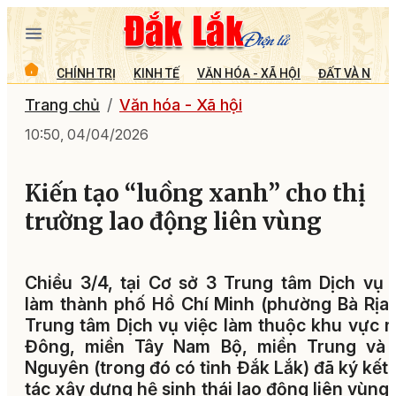
CHÍNH TRỊ
KINH TẾ
VĂN HÓA - XÃ HỘI
ĐẤT VÀ NGƯỜ
Trang chủ
Văn hóa - Xã hội
10:50, 04/04/2026
Kiến tạo “luồng xanh” cho thị
trường lao động liên vùng
Chiều 3/4, tại Cơ sở 3 Trung tâm Dịch vụ 
làm thành phố Hồ Chí Minh (phường Bà Rịa)
Trung tâm Dịch vụ việc làm thuộc khu vực 
Đông, miền Tây Nam Bộ, miền Trung và 
Nguyên (trong đó có tỉnh Đắk Lắk) đã ký kết
tác xây dựng hệ sinh thái lao động liên vùng