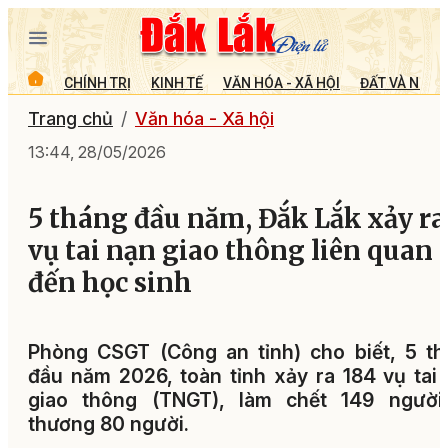
CHÍNH TRỊ
KINH TẾ
VĂN HÓA - XÃ HỘI
ĐẤT VÀ NGƯỜ
Trang chủ
Văn hóa - Xã hội
13:44, 28/05/2026
5 tháng đầu năm, Đắk Lắk xảy ra
vụ tai nạn giao thông liên quan
đến học sinh
Phòng CSGT (Công an tỉnh) cho biết, 5 t
đầu năm 2026, toàn tỉnh xảy ra 184 vụ tai
giao thông (TNGT), làm chết 149 người,
thương 80 người.