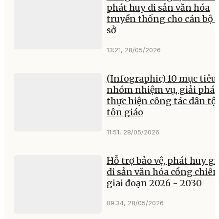
phát huy di sản văn hóa
truyền thống cho cán bộ 
sở
13:21, 28/05/2026
(Infographic) 10 mục tiêu,
nhóm nhiệm vụ, giải phá
thực hiện công tác dân tộ
tôn giáo
11:51, 28/05/2026
Hỗ trợ bảo vệ, phát huy giá
di sản văn hóa cồng chiê
giai đoạn 2026 - 2030
09:34, 28/05/2026