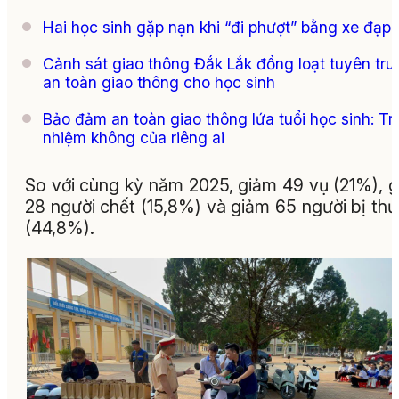
Hai học sinh gặp nạn khi “đi phượt” bằng xe đạp
Cảnh sát giao thông Đắk Lắk đồng loạt tuyên tru
an toàn giao thông cho học sinh
Bảo đảm an toàn giao thông lứa tuổi học sinh: Tr
nhiệm không của riêng ai
So với cùng kỳ năm 2025, giảm 49 vụ (21%), 
28 người chết (15,8%) và giảm 65 người bị th
(44,8%).