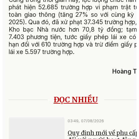
phát hiện 52.685 trường hợp vi phạm trật t
toàn giao thông (tăng 27% so với cùng kỳ
2025). Qua đó, đã xử phạt 37.345 trường hợp,
Kho bạc Nhà nước hơn 70,8 tỷ đồng; tạm 
7.403 phương tiện, tước giấy phép lái xe có 
hạn đối với 610 trường hợp và trừ điểm giấy 
lái xe 5.597 trường hợp.
Hoàng Tu
ĐỌC NHIỀU
03:49, 07/08/2026
Quy định mới về phụ cấp