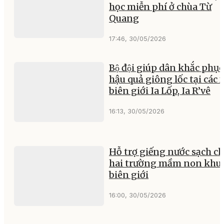
học miễn phí ở chùa Từ
Quang
17:46, 30/05/2026
Bộ đội giúp dân khắc phục
hậu quả giông lốc tại các 
biên giới Ia Lốp, Ia R’vê
16:13, 30/05/2026
Hỗ trợ giếng nước sạch c
hai trường mầm non khu 
biên giới
16:00, 30/05/2026