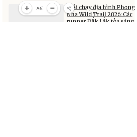
Giải chạy địa hình Phong
Nha Wild Trail 2026: Các
runner Đắk Lắk tỏa sáng
trên cung đường di sản
15:58, 30/05/2026
MULTIMEDIA
Multimedia
Video
Infographic
E-Magazine