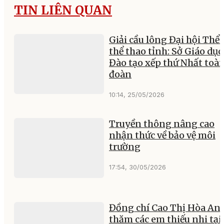
TIN LIÊN QUAN
Giải cầu lông Đại hội Thể 
thể thao tỉnh: Sở Giáo dục
Đào tạo xếp thứ Nhất toà
đoàn
10:14, 25/05/2026
Truyền thông nâng cao
nhận thức về bảo vệ môi
trường
17:54, 30/05/2026
Đồng chí Cao Thị Hòa An
thăm các em thiếu nhi tại