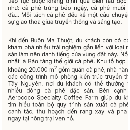
tiếp tục được khẳng định qua biến tấu độc
như: cà phê trứng béo ngậy, cà phê muối
đà... Mỗi tách cà phê đều kể một câu chuyệ
sự giao thoa giữa truyền thống và sáng tạo.
Khi đến Buôn Ma Thuột, du khách còn có cơ
khám phá nhiều trải nghiệm gắn liền với loại 
sản làm nên danh tiếng của vùng đất này. Nổi
nhất là Bảo tàng thế giới cà phê. Khu tổ hợp 
2
khoảng 20.000 m
gồm quán cà phê, nhà hàn
các công trình mô phỏng kiến trúc truyền t
Tây Nguyên, nơi du khách có thể thưởng 
nhiều dòng cà phê đặc sản. Bên cạnh 
Aerococo Specialty Coffee Farm giúp du k
tìm hiểu toàn bộ quy trình sản xuất cà phê
canh tác, thu hoạch đến rang xay và pha
ngay tại nông trại ven hồ.