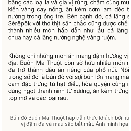
bằng các loại lá và gia vị rừng, chấm cùng muố
kiến vàng cay nồng, ăn kèm cơm lam dẻo 
nướng trong ống tre. Bên cạnh đó, cá lăng 
Sêrêpôk với thớ thịt săn chắc cũng được chế 
thành nhiều món hấp dẫn như lẩu cá lăng
chua hay cá lăng nướng nghệ vàng ruộm.
Không chỉ những món ăn mang đậm hương vị
địa, Buôn Ma Thuột còn sở hữu nhiều món 
đã trở thành dấu ấn riêng của phố núi. Nổi
trong số đó là bún đỏ với sợi bún lớn mang mà
cam đặc trưng từ hạt điều, hòa quyện cùng 
dùng ngọt thanh ninh từ xương, ăn kèm trứng 
tóp mỡ và các loại rau.
Bún đỏ Buôn Ma Thuột hấp dẫn thực khách bởi hư
vị đậm đà và màu sắc bắt mắt. Ảnh minh họa