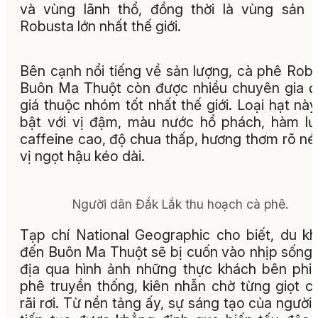
và vùng lãnh thổ, đồng thời là vùng sản 
Robusta lớn nhất thế giới.
Bên cạnh nổi tiếng về sản lượng, cà phê Rob
Buôn Ma Thuột còn được nhiều chuyên gia 
giá thuộc nhóm tốt nhất thế giới. Loại hạt này
bật với vị đậm, màu nước hổ phách, hàm l
caffeine cao, độ chua thấp, hương thơm rõ né
vị ngọt hậu kéo dài.
Người dân Đắk Lắk thu hoạch cà phê.
Tạp chí National Geographic cho biết, du k
đến Buôn Ma Thuột sẽ bị cuốn vào nhịp sống
địa qua hình ảnh những thực khách bên phi
phê truyền thống, kiên nhẫn chờ từng giọt 
rãi rơi. Từ nền tảng ấy, sự sáng tạo của người 