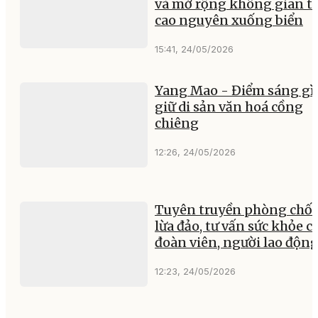
và mở rộng không gian t
cao nguyên xuống biển
15:41, 24/05/2026
Yang Mao - Điểm sáng gì
giữ di sản văn hoá cồng
chiêng
12:26, 24/05/2026
Tuyên truyền phòng chố
lừa đảo, tư vấn sức khỏe c
đoàn viên, người lao độn
12:23, 24/05/2026