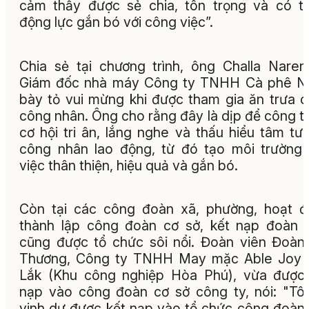
cảm thấy được sẻ chia, tôn trọng và có 
động lực gắn bó với công việc”.
Chia sẻ tại chương trình, ông Challa Naren
Giám đốc nhà máy Công ty TNHH Cà phê N
bày tỏ vui mừng khi được tham gia ăn trưa 
công nhân. Ông cho rằng đây là dịp để công t
cơ hội tri ân, lắng nghe và thấu hiểu tâm tư
công nhân lao động, từ đó tạo môi trường
việc thân thiện, hiệu quả và gắn bó.
Còn tại các công đoàn xã, phường, hoạt 
thành lập công đoàn cơ sở, kết nạp đoàn 
cũng được tổ chức sôi nổi. Đoàn viên Đoàn
Thương, Công ty TNHH May mặc Able Joy 
Lắk (Khu công nghiệp Hòa Phú), vừa được
nạp vào công đoàn cơ sở công ty, nói: "Tôi
vinh dự được kết nạp vào tổ chức công đoàn.