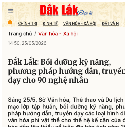
CHÍNH TRỊ
KINH TẾ
VĂN HÓA - XÃ HỘI
ĐẤT VÀ NGƯỜ
Trang chủ
Văn hóa - Xã hội
14:50, 25/05/2026
Đắk Lắk: Bồi dưỡng kỹ năng,
phương pháp hướng dẫn, truyền
dạy cho 90 nghệ nhân
Sáng 25/5, Sở Văn hóa, Thể thao và Du lịch 
mạc lớp tập huấn, bồi dưỡng kỹ năng, ph
pháp hướng dẫn, truyền dạy các loại hình di
văn hóa phi vật thể cho thế hệ kế cận của 