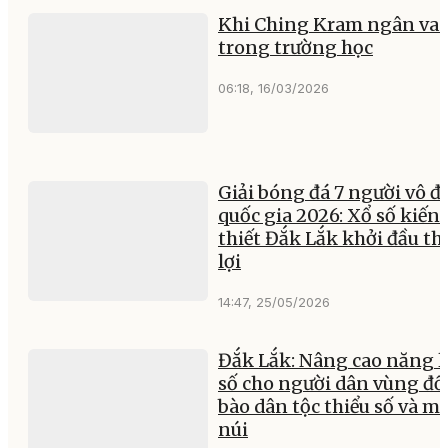
Khi Ching Kram ngân va
trong trường học
06:18, 16/03/2026
Giải bóng đá 7 người vô đ
quốc gia 2026: Xổ số kiến
thiết Đắk Lắk khởi đầu t
lợi
14:47, 25/05/2026
Đắk Lắk: Nâng cao năng l
số cho người dân vùng đ
bào dân tộc thiểu số và m
núi