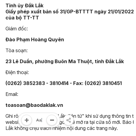
Tỉnh ủy Đắk Lắk
Giấy phép xuất bản số 31/GP-BTTTT ngày 21/01/2022
của bộ TT-TT
Giám đốc:
Đào Phạm Hoàng Quyên
Tòa soạn:
23 Lê Duẩn, phường Buôn Ma Thuột, tỉnh Đắk Lắk
Điện thoại:
(0262) 3852383 - 3810414 - Fax: (0262) 3810451
Email:
toasoan@baodaklak.vn
Ghi rõ nguồn "Báo Đắk Lắk điện tử" khi sử dụng thông tin t
website này. Các trang ngoài sẽ mở ra tại cửa sổ mới. Báo 
Lắk không chịu trách nhiệm nội dung các trang này.