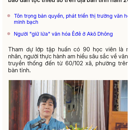
bào dân tộc thiểu số trên địa bàn tỉnh năm 2
Tôn trọng bản quyền, phát triển thị trường văn h
minh bạch
Người "giữ lửa" văn hóa Êđê ở Akŏ Dhông
Tham dự lớp tập huấn có 90 học viên là 
nhân, người thực hành am hiểu sâu sắc về văn
truyền thống đến từ 60/102 xã, phường trên
bàn tỉnh.