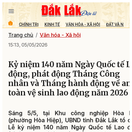
CHÍNH TRỊ
KINH TẾ
VĂN HÓA - XÃ HỘI
ĐẤT VÀ NGƯỜ
Trang chủ
Văn hóa - Xã hội
15:13, 05/05/2026
Kỷ niệm 140 năm Ngày Quốc tế L
động, phát động Tháng Công
nhân và Tháng hành động về an
toàn vệ sinh lao động năm 2026
Sáng 5/5, tại Khu công nghiệp Hòa H
(phường Hòa Hiệp), UBND tỉnh Đắk Lắk tổ 
Lễ kỷ niệm 140 năm Ngày Quốc tế Lao đ