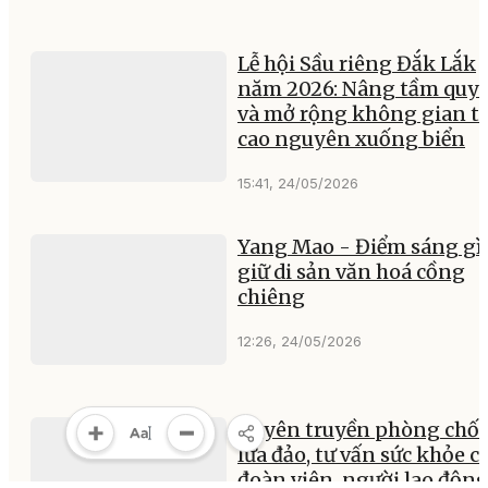
Lễ hội Sầu riêng Đắk Lắk
năm 2026: Nâng tầm quy
và mở rộng không gian t
cao nguyên xuống biển
15:41, 24/05/2026
Yang Mao - Điểm sáng gì
giữ di sản văn hoá cồng
chiêng
12:26, 24/05/2026
Tuyên truyền phòng chố
lừa đảo, tư vấn sức khỏe c
đoàn viên, người lao độn