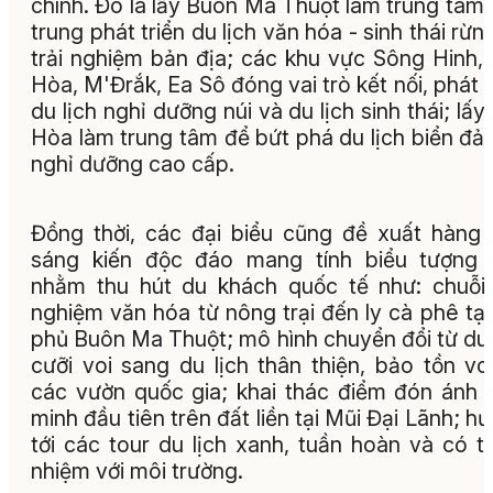
chính. Đó là lấy Buôn Ma Thuột làm trung tâm,
trung phát triển du lịch văn hóa - sinh thái rừn
trải nghiệm bản địa; các khu vực Sông Hinh,
Hòa, M'Đrắk, Ea Sô đóng vai trò kết nối, phát t
du lịch nghỉ dưỡng núi và du lịch sinh thái; lấy
Hòa làm trung tâm để bứt phá du lịch biển đả
nghỉ dưỡng cao cấp.
Đồng thời, các đại biểu cũng đề xuất hàng 
sáng kiến độc đáo mang tính biểu tượng 
nhằm thu hút du khách quốc tế như: chuỗi 
nghiệm văn hóa từ nông trại đến ly cà phê tại
phủ Buôn Ma Thuột; mô hình chuyển đổi từ du 
cưỡi voi sang du lịch thân thiện, bảo tồn voi
các vườn quốc gia; khai thác điểm đón ánh 
minh đầu tiên trên đất liền tại Mũi Đại Lãnh; h
tới các tour du lịch xanh, tuần hoàn và có t
nhiệm với môi trường.