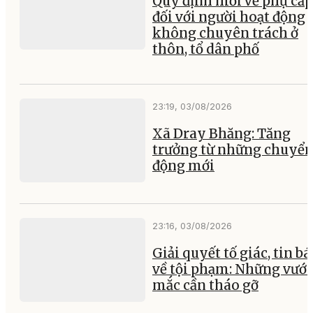
Quy định mới về phụ cấp
đối với người hoạt động
không chuyên trách ở
thôn, tổ dân phố
23:19, 03/08/2026
Xã Dray Bhăng: Tăng
trưởng từ những chuyể
động mới
23:16, 03/08/2026
Giải quyết tố giác, tin b
về tội phạm: Những vướ
mắc cần tháo gỡ