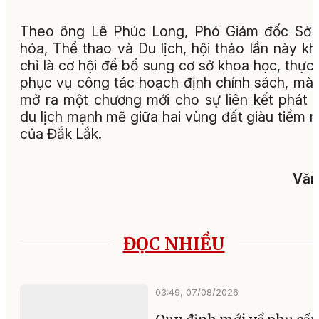
Theo ông Lê Phúc Long, Phó Giám đốc Sở 
hóa, Thể thao và Du lịch, hội thảo lần này k
chỉ là cơ hội để bổ sung cơ sở khoa học, thực 
phục vụ công tác hoạch định chính sách, mà
mở ra một chương mới cho sự liên kết phát t
du lịch mạnh mẽ giữa hai vùng đất giàu tiềm 
của Đắk Lắk.
Văn
ĐỌC NHIỀU
03:49, 07/08/2026