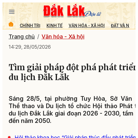
CHÍNH TRỊ
KINH TẾ
VĂN HÓA - XÃ HỘI
ĐẤT VÀ NGƯỜ
Trang chủ
Văn hóa - Xã hội
14:29, 28/05/2026
Tìm giải pháp đột phá phát triể
du lịch Đắk Lắk
Sáng 28/5, tại phường Tuy Hòa, Sở Văn h
Thể thao và Du lịch tổ chức Hội thảo Phát t
du lịch Đắk Lắk giai đoạn 2026 - 2030, tầm 
đến năm 2050.
Hội thảo khoa học “Giải pháp thúc đẩy phát triển