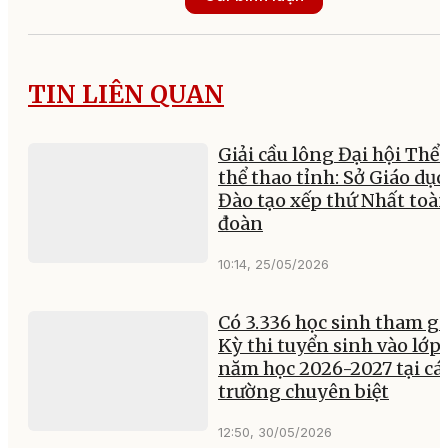
TIN LIÊN QUAN
Giải cầu lông Đại hội Thể 
thể thao tỉnh: Sở Giáo dục
Đào tạo xếp thứ Nhất toà
đoàn
10:14, 25/05/2026
Có 3.336 học sinh tham gi
Kỳ thi tuyển sinh vào lớp 
năm học 2026-2027 tại cá
trường chuyên biệt
12:50, 30/05/2026