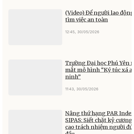
(Video) Để người lao động
tìm việc an toàn
12:45, 30/05/2026
Trường Đại học Phú Yên r
mắt mô hình “Ký túc xá a
ninh”
11:43, 30/05/2026
Nâng thứ hạng PAR Index
SIPAS: Siết chặt kỷ cương,
cao trách nhiệm người đ
đầu