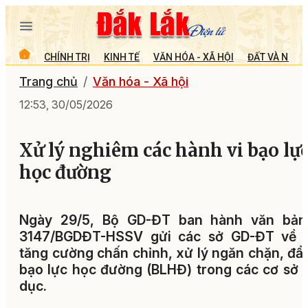
CHÍNH TRỊ
KINH TẾ
VĂN HÓA - XÃ HỘI
ĐẤT VÀ NGƯỜ
Trang chủ
Văn hóa - Xã hội
12:53, 30/05/2026
Xử lý nghiêm các hành vi bạo lự
học đường
Ngày 29/5, Bộ GD-ĐT ban hành văn bản
3147/BGDĐT-HSSV gửi các sở GD-ĐT về v
tăng cường chấn chỉnh, xử lý ngăn chặn, đẩy
bạo lực học đường (BLHĐ) trong các cơ sở 
dục.