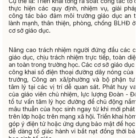
Cụ thể là: Triển khai tổng rà soát công tác tổ 
thực hiện các quy định, nhiệm vụ, giải phá
công tác bảo đảm môi trường giáo dục an t
lành mạnh, thân thiện, phòng, chống BLHĐ ở
cơ sở giáo dục.
Nâng cao trách nhiệm người đứng đầu các c
giáo dục, chịu trách nhiệm trực tiếp, toàn diệ
an toàn trong trường học. Các cơ sở giáo dục 
công khai số điện thoại đường dây nóng của 
trưởng, Công an xã/phường và bộ phận tư
tâm lý tại các vị trí dễ quan sát. Phát huy vai
của giáo viên chủ nhiệm, lực lượng Đoàn - Độ
tổ tư vấn tâm lý học đường để chủ động nắm
mâu thuẫn của học sinh ngay từ khi mới phát 
trên lớp hoặc trên mạng xã hội. Triển khai hòm
góp ý điện tử hoặc ứng dụng bảo mật để học 
dễ dàng tố giác hành vi bắt nạt đồng thời bả