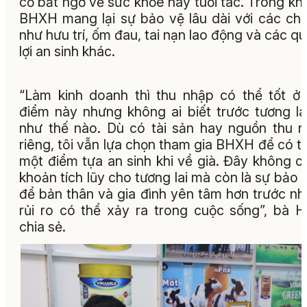
cố bất ngờ về sức khỏe hay tuổi tác. Trong khi
BHXH mang lại sự bảo vệ lâu dài với các ch
như hưu trí, ốm đau, tai nạn lao động và các q
lợi an sinh khác.
“Làm kinh doanh thì thu nhập có thể tốt ở 
điểm này nhưng không ai biết trước tương la
như thế nào. Dù có tài sản hay nguồn thu 
riêng, tôi vẫn lựa chọn tham gia BHXH để có 
một điểm tựa an sinh khi về già. Đây không ch
khoản tích lũy cho tương lai mà còn là sự bảo
để bản thân và gia đình yên tâm hơn trước n
rủi ro có thể xảy ra trong cuộc sống”, bà 
chia sẻ.