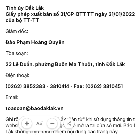
Tỉnh ủy Đắk Lắk
Giấy phép xuất bản số 31/GP-BTTTT ngày 21/01/2022
của bộ TT-TT
Giám đốc:
Đào Phạm Hoàng Quyên
Tòa soạn:
23 Lê Duẩn, phường Buôn Ma Thuột, tỉnh Đắk Lắk
Điện thoại:
(0262) 3852383 - 3810414 - Fax: (0262) 3810451
Email:
toasoan@baodaklak.vn
Ghi rõ nguồn "Báo Đắk Lắk điện tử" khi sử dụng thông tin t
website này. Các trang ngoài sẽ mở ra tại cửa sổ mới. Báo 
Lắk không chịu trách nhiệm nội dung các trang này.