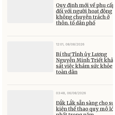
Quy định mới về phụ cấp
đối với người hoạt động
không chuyên trách ở
thôn, tổ dân phố
12:01, 08/08/2026
Bí thư Tỉnh ủy Lương
Nguyễn Minh Triết khả
sát việc khám sức khỏe
toàn dân
03:48, 06/08/2026
Đắk Lắk sẵn sàng cho sự
kiện thể thao quy mô lớ
nhất trong năm