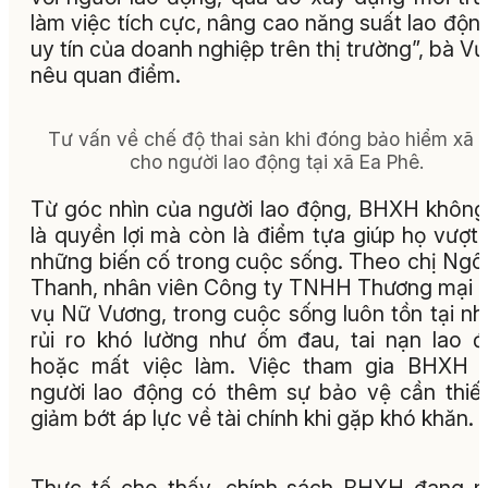
làm việc tích cực, nâng cao năng suất lao độn
uy tín của doanh nghiệp trên thị trường”, bà V
nêu quan điểm.
Tư vấn về chế độ thai sản khi đóng bảo hiểm xã h
cho người lao động tại xã Ea Phê.
Từ góc nhìn của người lao động, BHXH không
là quyền lợi mà còn là điểm tựa giúp họ vượt
những biến cố trong cuộc sống. Theo chị Ngô
Thanh, nhân viên Công ty TNHH Thương mại 
vụ Nữ Vương, trong cuộc sống luôn tồn tại n
rủi ro khó lường như ốm đau, tai nạn lao 
hoặc mất việc làm. Việc tham gia BHXH g
người lao động có thêm sự bảo vệ cần thiế
giảm bớt áp lực về tài chính khi gặp khó khăn.
Thực tế cho thấy, chính sách BHXH đang 