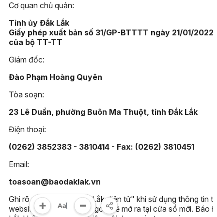
Cơ quan chủ quản:
Tỉnh ủy Đắk Lắk
Giấy phép xuất bản số 31/GP-BTTTT ngày 21/01/2022
của bộ TT-TT
Giám đốc:
Đào Phạm Hoàng Quyên
Tòa soạn:
23 Lê Duẩn, phường Buôn Ma Thuột, tỉnh Đắk Lắk
Điện thoại:
(0262) 3852383 - 3810414 - Fax: (0262) 3810451
Email:
toasoan@baodaklak.vn
Ghi rõ nguồn "Báo Đắk Lắk điện tử" khi sử dụng thông tin t
website này. Các trang ngoài sẽ mở ra tại cửa sổ mới. Báo 