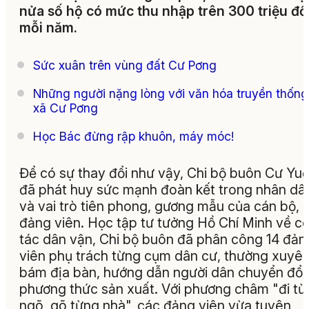
nửa số hộ có mức thu nhập trên 300 triệu đ
mỗi năm.
Sức xuân trên vùng đất Cư Pơng
Những người nặng lòng với văn hóa truyền thống
xã Cư Pơng
Học Bác đừng rập khuôn, máy móc!
Để có sự thay đổi như vậy, Chi bộ buôn Cư Yuố
đã phát huy sức mạnh đoàn kết trong nhân dâ
và vai trò tiên phong, gương mẫu của cán bộ,
đảng viên. Học tập tư tưởng Hồ Chí Minh về c
tác dân vận, Chi bộ buôn đã phân công 14 đản
viên phụ trách từng cụm dân cư, thường xuyê
bám địa bàn, hướng dẫn người dân chuyển đổi
phương thức sản xuất. Với phương châm "đi từ
ngõ, gõ từng nhà", các đảng viên vừa tuyên