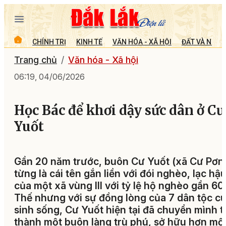
CHÍNH TRỊ
KINH TẾ
VĂN HÓA - XÃ HỘI
ĐẤT VÀ NGƯỜ
Trang chủ
Văn hóa - Xã hội
06:19, 04/06/2026
Học Bác để khơi dậy sức dân ở Cư
Yuốt
Gần 20 năm trước, buôn Cư Yuốt (xã Cư Pơn
từng là cái tên gắn liền với đói nghèo, lạc hậ
của một xã vùng III với tỷ lệ hộ nghèo gần 6
Thế nhưng với sự đồng lòng của 7 dân tộc c
sinh sống, Cư Yuốt hiện tại đã chuyển mình t
thành một buôn làng trù phú, sở hữu hơn mộ