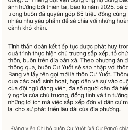
đồng. Chỉ riêng đợt vận động ủng hộ đồng bào
ảnh hưởng bởi thiên tai, bão lũ năm 2025, bà c
trong buôn đã quyên góp 85 triệu đồng cùng
nhiều nhu yếu phẩm để sẻ chia với những hoàn
cảnh khó khăn.
Tinh thần đoàn kết tiếp tục được phát huy tro
quá trình thực hiện chủ trương sắp xếp, tổ chức
thôn, buôn trên địa bàn xã. Theo phương án đ
thông qua, buôn Cư Yuốt sẽ sáp nhập với thôn
Bang và lấy tên gọi mới là thôn Cư Yuốt. Thôn
qua các buổi sinh hoạt, họp dân và sự vào cuộ
của đội ngũ đảng viên, đa số người dân đã hiểu
ý nghĩa của chủ trương, đồng tình và tin tưởng
những lợi ích mà việc sắp xếp đơn vị dân cư m
lại cho sự phát triển lâu dài của địa phương.
Đảng viên Chi bộ buôn Cư Yuốt (xã Cư Pơng) chia