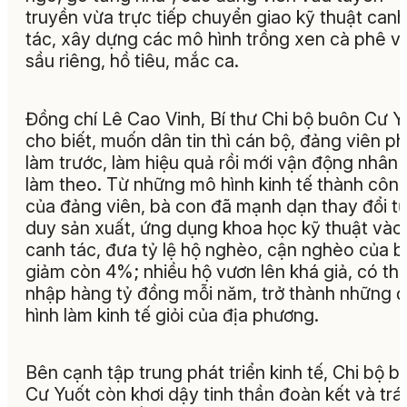
truyền vừa trực tiếp chuyển giao kỹ thuật canh
tác, xây dựng các mô hình trồng xen cà phê vớ
sầu riêng, hồ tiêu, mắc ca.
Đồng chí Lê Cao Vinh, Bí thư Chi bộ buôn Cư Y
cho biết, muốn dân tin thì cán bộ, đảng viên ph
làm trước, làm hiệu quả rồi mới vận động nhân
làm theo. Từ những mô hình kinh tế thành côn
của đảng viên, bà con đã mạnh dạn thay đổi t
duy sản xuất, ứng dụng khoa học kỹ thuật vào
canh tác, đưa tỷ lệ hộ nghèo, cận nghèo của 
giảm còn 4%; nhiều hộ vươn lên khá giả, có th
nhập hàng tỷ đồng mỗi năm, trở thành những đ
hình làm kinh tế giỏi của địa phương.
Bên cạnh tập trung phát triển kinh tế, Chi bộ b
Cư Yuốt còn khơi dậy tinh thần đoàn kết và trá