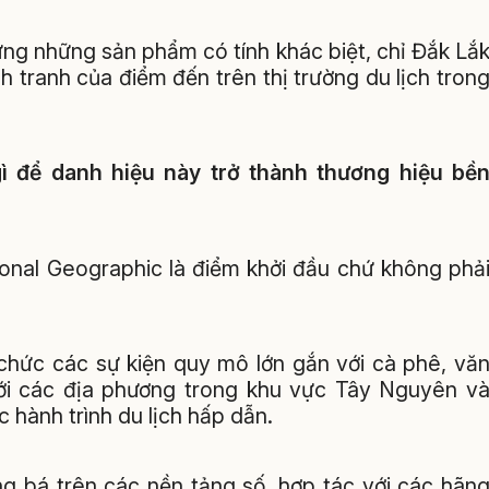
ựng những sản phẩm có tính khác biệt, chỉ Đắk Lắ
 tranh của điểm đến trên thị trường du lịch tron
ì để danh hiệu này trở thành thương hiệu bề
ional Geographic là điểm khởi đầu chứ không phả
tổ chức các sự kiện quy mô lớn gắn với cà phê, vă
ới các địa phương trong khu vực Tây Nguyên v
 hành trình du lịch hấp dẫn.
g bá trên các nền tảng số, hợp tác với các hãn