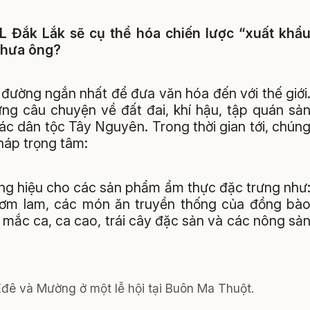
 Đắk Lắk sẽ cụ thể hóa chiến lược “xuất khẩ
thưa ông?
đường ngắn nhất để đưa văn hóa đến với thế giới
g câu chuyện về đất đai, khí hậu, tập quán sả
ác dân tộc Tây Nguyên. Trong thời gian tới, chún
pháp trọng tâm:
ng hiệu cho các sản phẩm ẩm thực đặc trưng như
ơm lam, các món ăn truyền thống của đồng bà
 mắc ca, ca cao, trái cây đặc sản và các nông sả
Êđê và Mường ở một lễ hội tại Buôn Ma Thuột.