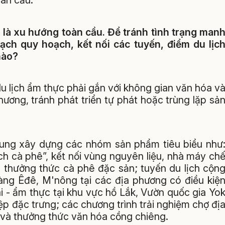
oàn cầu.
n là xu hướng toàn cầu. Để tránh tình trạng man
ch quy hoạch, kết nối các tuyến, điểm du lịc
nào?
 lịch ẩm thực phải gắn với không gian văn hóa v
hương, tránh phát triển tự phát hoặc trùng lặp sả
 trung xây dựng các nhóm sản phẩm tiêu biểu như
ch cà phê”, kết nối vùng nguyên liệu, nhà máy ch
n thưởng thức cà phê đặc sản; tuyến du lịch cộn
àng Êđê, M'nông tại các địa phương có điều kiệ
i - ẩm thực tại khu vực hồ Lắk, Vườn quốc gia Yo
p đặc trưng; các chương trình trải nghiệm chợ đị
 và thưởng thức văn hóa cồng chiêng.