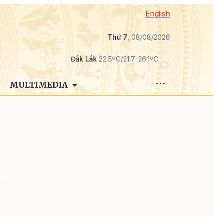
English
Thứ 7
, 08/08/2026
Đắk Lắk
22.5ºC/21.7-26.1ºC
MULTIMEDIA
h
”
,