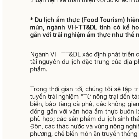
thuận tiện và thân thiện với du khách t
* Du lịch ẩm thực (Food Tourism) hiệ
mún, ngành VH-TT&DL tỉnh có kế hoạ
gắn với trải nghiệm ẩm thực như thế 
Ngành VH-TT&DL xác định phát triển du
tài nguyên du lịch đặc trưng của địa p
phẩm.
Trong thời gian tới, chúng tôi sẽ tập
tuyến trải nghiệm “Từ nông trại đến tá
biến, bảo tàng cà phê, các không gia
đồng gắn với văn hóa ẩm thực buôn l
phù hợp; các sản phẩm du lịch sinh thá
Đôn, các thác nước và vùng nông nghiệ
phương, chế biến món ăn truyền thống