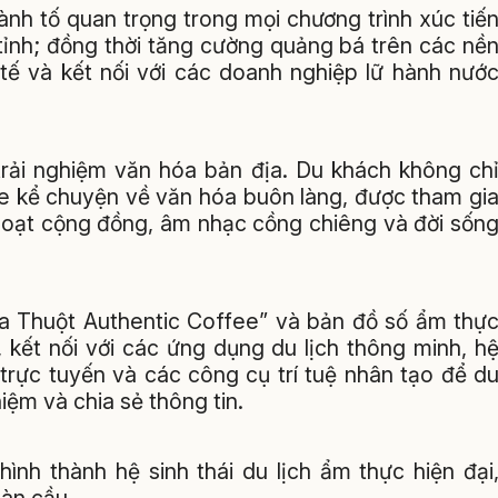
ành tố quan trọng trong mọi chương trình xúc tiế
a tỉnh; đồng thời tăng cường quảng bá trên các nề
tế và kết nối với các doanh nghiệp lữ hành nướ
trải nghiệm văn hóa bản địa. Du khách không ch
 kể chuyện về văn hóa buôn làng, được tham gi
 hoạt cộng đồng, âm nhạc cồng chiêng và đời sốn
Ma Thuột Authentic Coffee” và bản đồ số ẩm thự
kết nối với các ứng dụng du lịch thông minh, h
trực tuyến và các công cụ trí tuệ nhân tạo để d
iệm và chia sẻ thông tin.
ình thành hệ sinh thái du lịch ẩm thực hiện đại