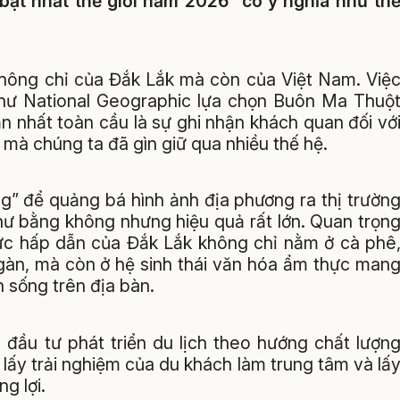
bật nhất thế giới năm 2026” có ý nghĩa như th
 không chỉ của Đắk Lắk mà còn của Việt Nam. Việ
 như National Geographic lựa chọn Buôn Ma Thuộ
 nhất toàn cầu là sự ghi nhận khách quan đối vớ
 mà chúng ta đã gìn giữ qua nhiều thế hệ.
ng” để quảng bá hình ảnh địa phương ra thị trườn
như bằng không nhưng hiệu quả rất lớn. Quan trọn
sức hấp dẫn của Đắk Lắk không chỉ nằm ở cà phê
ngàn, mà còn ở hệ sinh thái văn hóa ẩm thực man
 sống trên địa bàn.
 đầu tư phát triển du lịch theo hướng chất lượn
 lấy trải nghiệm của du khách làm trung tâm và lấ
g lợi.