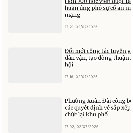
Hơn 700 học viên được tậ
huấn ứng phó sự cố an ni
mạng
17:21, 02/07/2026
Đổi mới công tác tuyên gi
dân vận, tạo đồng thuận 
hội
17:16, 02/07/2026
Phường Xuân Đài công b
các quyết định về sắp xếp,
chức lại khu phố
17:02, 02/07/2026