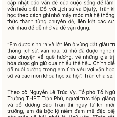
cập nhật các vấn đề của cuộc sống để làm 
vốn hiểu biết. Đối với Lịch sử và Địa lý, Trân k
học theo cách ghi nhớ máy móc mà hệ thống 
thức thành từng chuyên đề, liên kết các sự 
với nhau để dễ nhớ và dễ vận dụng.
“Em được sinh ra và lớn lên ở vùng đất giàu tr
thống lịch sử, văn hóa, từ nhỏ đã được nghe n
câu chuyện về quê hương, về những giá trị
hóa được gìn giữ qua nhiều thế hệ… Chính điề
đã nuôi dưỡng trong em tình yêu với văn học, 
sử và các môn khoa học xã hội”, Trân chia sẻ.
Theo cô Nguyễn Lê Trúc Vy, Tổ phó Tổ Ngữ
Trường THPT Trần Phú, người trực tiếp giảng
và bồi dưỡng Bảo Trân thì ngay từ khi mới
trường, em đã bộc lộ niềm đam mê đặc biệt