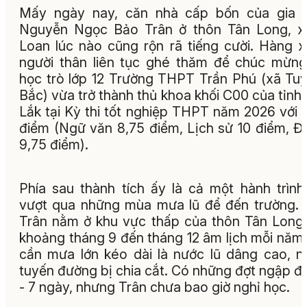
Mấy ngày nay, căn nhà cấp bốn của gia đ
Nguyễn Ngọc Bảo Trân ở thôn Tân Long, x
Loan lúc nào cũng rộn rã tiếng cười. Hàng 
người thân liên tục ghé thăm để chúc mừn
học trò lớp 12 Trường THPT Trần Phú (xã Tu
Bắc) vừa trở thành thủ khoa khối C00 của tỉnh
Lắk tại Kỳ thi tốt nghiệp THPT năm 2026 với 
điểm (Ngữ văn 8,75 điểm, Lịch sử 10 điểm, Đị
9,75 điểm).
Phía sau thành tích ấy là cả một hành trình
vượt qua những mùa mưa lũ để đến trường.
Trân nằm ở khu vực thấp của thôn Tân Long
khoảng tháng 9 đến tháng 12 âm lịch mỗi năm,
cần mưa lớn kéo dài là nước lũ dâng cao, n
tuyến đường bị chia cắt. Có những đợt ngập đ
- 7 ngày, nhưng Trân chưa bao giờ nghỉ học.