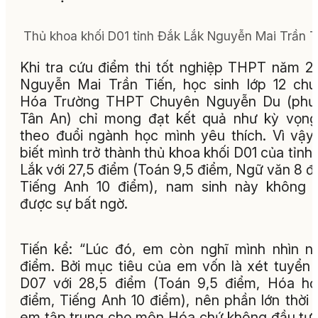
Thủ khoa khối D01 tỉnh Đắk Lắk Nguyễn Mai Trần T
Khi tra cứu điểm thi tốt nghiệp THPT năm 2
Nguyễn Mai Trần Tiến, học sinh lớp 12 ch
Hóa Trường THPT Chuyên Nguyễn Du (phư
Tân An) chỉ mong đạt kết quả như kỳ vọn
theo đuổi ngành học mình yêu thích. Vì vậy,
biết mình trở thành thủ khoa khối D01 của tỉnh
Lắk với 27,5 điểm (Toán 9,5 điểm, Ngữ văn 8 đ
Tiếng Anh 10 điểm), nam sinh này không 
được sự bất ngờ.
Tiến kể: “Lúc đó, em còn nghĩ mình nhìn 
điểm. Bởi mục tiêu của em vốn là xét tuyển 
D07 với 28,5 điểm (Toán 9,5 điểm, Hóa h
điểm, Tiếng Anh 10 điểm), nên phần lớn thời 
em tập trung cho môn Hóa chứ không đầu tư