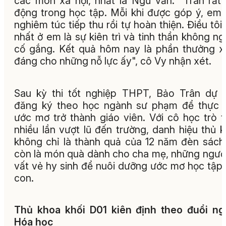
các môn xã hội, nhất là Ngữ văn. "Trân rất
động trong học tập. Mỗi khi được góp ý, em
nghiêm túc tiếp thu rồi tự hoàn thiện. Điều tôi
nhất ở em là sự kiên trì và tinh thần không n
cố gắng. Kết quả hôm nay là phần thưởng 
đáng cho những nỗ lực ấy", cô Vy nhận xét.
Sau kỳ thi tốt nghiệp THPT, Bảo Trân dự 
đăng ký theo học ngành sư phạm để thực 
ước mơ trở thành giáo viên. Với cô học trò 
nhiều lần vượt lũ đến trường, danh hiệu thủ 
không chỉ là thành quả của 12 năm đèn sác
còn là món quà dành cho cha mẹ, những ngườ
vất vẻ hy sinh để nuôi dưỡng ước mơ học tập
con.
Thủ khoa khối D01 kiên định theo đuổi n
Hóa học