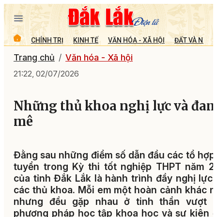
CHÍNH TRỊ
KINH TẾ
VĂN HÓA - XÃ HỘI
ĐẤT VÀ NGƯỜ
Trang chủ
Văn hóa - Xã hội
21:22, 02/07/2026
Những thủ khoa nghị lực và đa
mê
Đằng sau những điểm số dẫn đầu các tổ hợp
tuyển trong Kỳ thi tốt nghiệp THPT năm 
của tỉnh Đắk Lắk là hành trình đầy nghị lực
các thủ khoa. Mỗi em một hoàn cảnh khác 
nhưng đều gặp nhau ở tinh thần vượt k
phương pháp học tập khoa học và sự kiên 