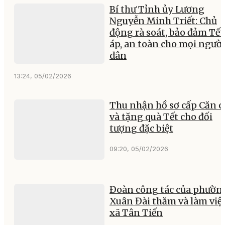
Bí thư Tỉnh ủy Lương
Nguyễn Minh Triết: Chủ
động rà soát, bảo đảm Tế
áp, an toàn cho mọi người
dân
13:24, 05/02/2026
Thu nhận hồ sơ cấp Căn c
và tặng quà Tết cho đối
tượng đặc biệt
09:20, 05/02/2026
Đoàn công tác của phườn
Xuân Đài thăm và làm việc
xã Tân Tiến