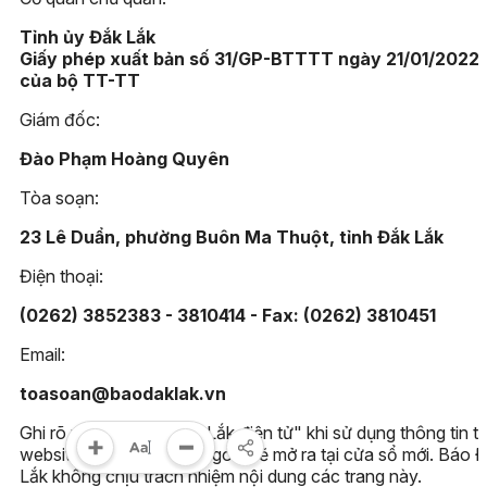
Tỉnh ủy Đắk Lắk
Giấy phép xuất bản số 31/GP-BTTTT ngày 21/01/2022
của bộ TT-TT
Giám đốc:
Đào Phạm Hoàng Quyên
Tòa soạn:
23 Lê Duẩn, phường Buôn Ma Thuột, tỉnh Đắk Lắk
Điện thoại:
(0262) 3852383 - 3810414 - Fax: (0262) 3810451
Email:
toasoan@baodaklak.vn
Ghi rõ nguồn "Báo Đắk Lắk điện tử" khi sử dụng thông tin t
website này. Các trang ngoài sẽ mở ra tại cửa sổ mới. Báo 
Lắk không chịu trách nhiệm nội dung các trang này.