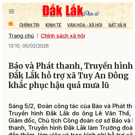
CHÍNH TRỊ
KINH TẾ
VĂN HÓA - XÃ HỘI
ĐẤT VÀ NGƯỜ
Trang chủ
Chính sách xã hội
13:10, 05/02/2026
Báo và Phát thanh, Truyền hình
Đắk Lắk hỗ trợ xã Tuy An Đông
khắc phục hậu quả mưa lũ
Sáng 5/2, Đoàn công tác của Báo và Phát th
Truyền hình Đắk Lắk do ông Lê Văn Thế, 
Giám đốc, Chủ tịch Công đoàn cơ sở Báo và 
thanh, Truyền hình Đắk Lắk làm Trưởng đoà