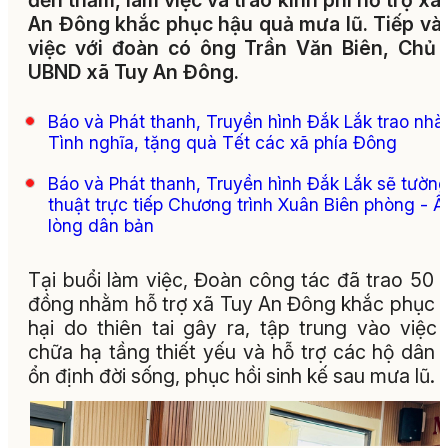
đến thăm, làm việc và trao kinh phí hỗ trợ xã
An Đông khắc phục hậu quả mưa lũ. Tiếp và
việc với đoàn có ông Trần Văn Biên, Chủ 
UBND xã Tuy An Đông.
Báo và Phát thanh, Truyền hình Đắk Lắk trao nhà
Tình nghĩa, tặng quà Tết các xã phía Đông
Báo và Phát thanh, Truyền hình Đắk Lắk sẽ tườn
thuật trực tiếp Chương trình Xuân Biên phòng - 
lòng dân bản
Tại buổi làm việc, Đoàn công tác đã trao 50 t
đồng nhằm hỗ trợ xã Tuy An Đông khắc phục t
hại do thiên tai gây ra, tập trung vào việc
chữa hạ tầng thiết yếu và hỗ trợ các hộ dân
ổn định đời sống, phục hồi sinh kế sau mưa lũ.