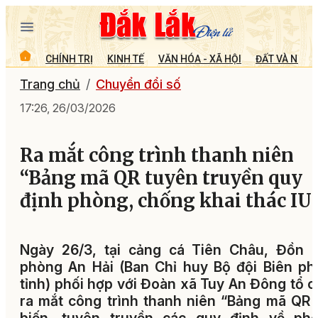
CHÍNH TRỊ
KINH TẾ
VĂN HÓA - XÃ HỘI
ĐẤT VÀ NGƯỜ
Trang chủ
Chuyển đổi số
17:26, 26/03/2026
Ra mắt công trình thanh niên
“Bảng mã QR tuyên truyền quy
định phòng, chống khai thác IU
Ngày 26/3, tại cảng cá Tiên Châu, Đồn B
phòng An Hải (Ban Chỉ huy Bộ đội Biên p
tỉnh) phối hợp với Đoàn xã Tuy An Đông tổ 
ra mắt công trình thanh niên “Bảng mã QR