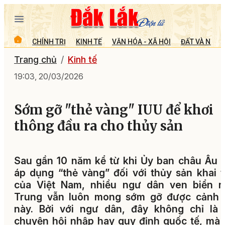
CHÍNH TRỊ
KINH TẾ
VĂN HÓA - XÃ HỘI
ĐẤT VÀ NGƯỜ
Trang chủ
Kinh tế
19:03, 20/03/2026
Sớm gỡ "thẻ vàng" IUU để khơi
thông đầu ra cho thủy sản
Sau gần 10 năm kể từ khi Ủy ban châu Âu 
áp dụng “thẻ vàng” đối với thủy sản khai 
của Việt Nam, nhiều ngư dân ven biển m
Trung vẫn luôn mong sớm gỡ được cảnh 
này. Bởi với ngư dân, đây không chỉ là 
chuyện hội nhập hay quy định quốc tế, mà