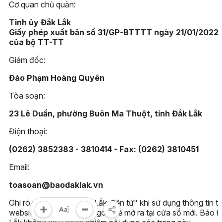
Cơ quan chủ quản:
Tỉnh ủy Đắk Lắk
Giấy phép xuất bản số 31/GP-BTTTT ngày 21/01/2022
của bộ TT-TT
Giám đốc:
Đào Phạm Hoàng Quyên
Tòa soạn:
23 Lê Duẩn, phường Buôn Ma Thuột, tỉnh Đắk Lắk
Điện thoại:
(0262) 3852383 - 3810414 - Fax: (0262) 3810451
Email:
toasoan@baodaklak.vn
Ghi rõ nguồn "Báo Đắk Lắk điện tử" khi sử dụng thông tin t
website này. Các trang ngoài sẽ mở ra tại cửa sổ mới. Báo 