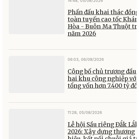
14:48, 05/08/2026
Phấn đấu khai thác đồng
toàn tuyến cao tốc Khá
Hòa - Buôn Ma Thuột tr
năm 2026
06:03, 06/08/2026
Công bố chủ trương đầu 
hai khu công nghiệp với
tổng vốn hơn 7.400 tỷ đ
11:28, 05/08/2026
Lễ hội Sầu riêng Đắk Lắk
2026: Xây dựng thương
hiệu, kết nối chuỗi giá tr