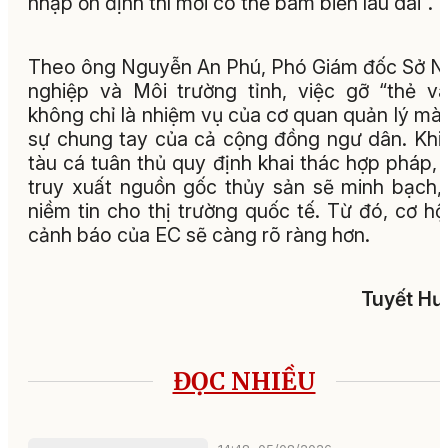
nhập ổn định thì mới có thể bám biển lâu dài".
Theo ông Nguyễn An Phú, Phó Giám đốc Sở 
nghiệp và Môi trường tỉnh, việc gỡ “thẻ v
không chỉ là nhiệm vụ của cơ quan quản lý mà
sự chung tay của cả cộng đồng ngư dân. Khi
tàu cá tuân thủ quy định khai thác hợp pháp, 
truy xuất nguồn gốc thủy sản sẽ minh bạch,
niềm tin cho thị trường quốc tế. Từ đó, cơ hộ
cảnh báo của EC sẽ càng rõ ràng hơn.
Tuyết Hư
ĐỌC NHIỀU