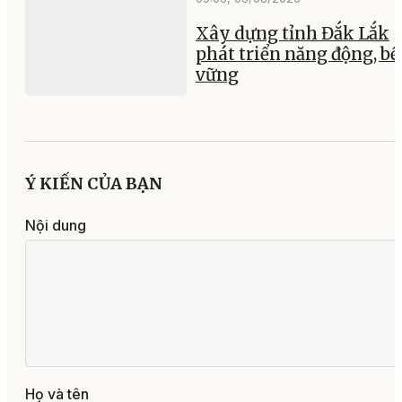
Xây dựng tỉnh Đắk Lắk
phát triển năng động, b
vững
Ý KIẾN CỦA BẠN
Nội dung
Họ và tên