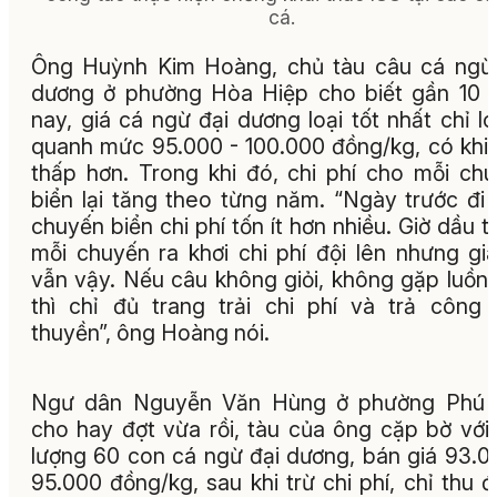
cá.
Ông Huỳnh Kim Hoàng, chủ tàu câu cá ngừ
dương ở phường Hòa Hiệp cho biết gần 10
nay, giá cá ngừ đại dương loại tốt nhất chỉ l
quanh mức 95.000 - 100.000 đồng/kg, có khi
thấp hơn. Trong khi đó, chi phí cho mỗi ch
biển lại tăng theo từng năm. “Ngày trước đi
chuyến biển chi phí tốn ít hơn nhiều. Giờ dầu t
mỗi chuyến ra khơi chi phí đội lên nhưng gi
vẫn vậy. Nếu câu không giỏi, không gặp luồn
thì chỉ đủ trang trải chi phí và trả công
thuyền”, ông Hoàng nói.
Ngư dân Nguyễn Văn Hùng ở phường Phú 
cho hay đợt vừa rồi, tàu của ông cặp bờ với
lượng 60 con cá ngừ đại dương, bán giá 93.0
95.000 đồng/kg, sau khi trừ chi phí, chỉ thu 