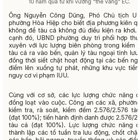
10 năm qua từ khi vướng "thẻ vàng" EC.
Ông Nguyễn Công Dũng, Phó Chủ tịch U
phường Hòa Hiệp cho biết địa phương kiên q
không để tàu cá không đủ điều kiện ra khơi.
cạnh đó, UBND phường duy trì phối hợp th
xuyên với lực lượng biên phòng trong kiểm 
tàu cá ra vào bến, quản lý tàu ngoại tỉnh lưu 
đồng thời siết chặt hoạt động tại các bến ng
điểm lên xuống tự phát, những khu vực tiề
nguy cơ vi phạm IUU.
Cùng với cơ sở, các lực lượng chức năng 
đồng loạt vào cuộc. Công an các xã, phườn
kiểm tra, rà soát, kiểm đếm 2.576/2.576 tà
(đạt 100%); tiến hành định danh được 2.576/2
tàu cá (đạt 100%). Lực lượng chức năng 
thành lập các tổ tuần tra lưu động, chốt chặn