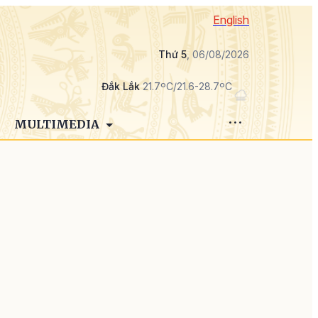
English
Thứ 5
, 06/08/2026
Đắk Lắk
21.7ºC/21.6-28.7ºC
MULTIMEDIA
g
ố
n