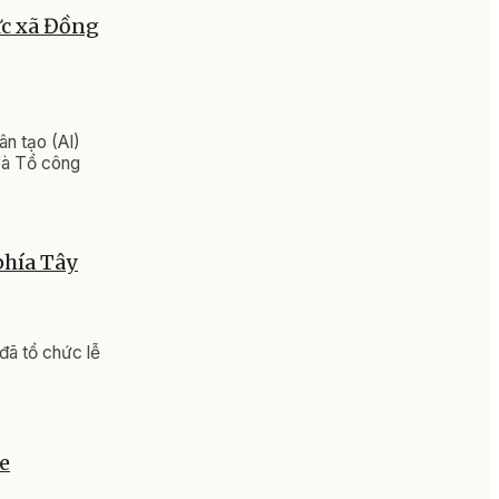
ức xã Đồng
n tạo (AI)
và Tổ công
phía Tây
đã tổ chức lễ
e