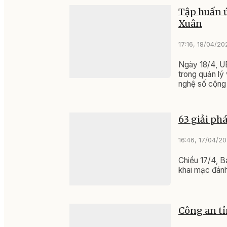
Tập huấn ứ
Xuân
17:16, 18/04/20
Ngày 18/4, UB
trong quản lý
nghệ số cộng 
63 giải ph
16:46, 17/04/2
Chiều 17/4, B
khai mạc đánh
Công an tỉ