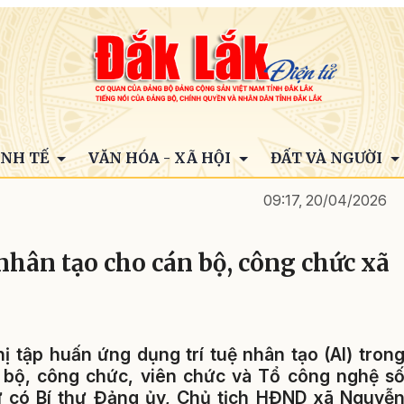
INH TẾ
VĂN HÓA - XÃ HỘI
ĐẤT VÀ NGƯỜI
09:17, 20/04/2026
nhân tạo cho cán bộ, công chức xã
 tập huấn ứng dụng trí tuệ nhân tạo (AI) tron
n bộ, công chức, viên chức và Tổ công nghệ s
 có Bí thư Đảng ủy, Chủ tịch HĐND xã Nguyễ