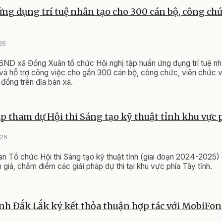
ng dụng trí tuệ nhân tạo cho 300 cán bộ, công ch
26
ND xã Đồng Xuân tổ chức Hội nghị tập huấn ứng dụng trí tuệ nhâ
 và hỗ trợ công việc cho gần 300 cán bộ, công chức, viên chức 
đồng trên địa bàn xã.
áp tham dự Hội thi Sáng tạo kỹ thuật tỉnh khu vực 
026
an Tổ chức Hội thi Sáng tạo kỹ thuật tỉnh (giai đoạn 2024-2025) 
 giá, chấm điểm các giải pháp dự thi tại khu vực phía Tây tỉnh.
nh Đắk Lắk ký kết thỏa thuận hợp tác với MobiFon