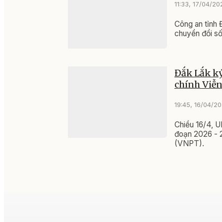
11:33, 17/04/20
Công an tỉnh 
chuyển đổi số
Đắk Lắk ký
chính Viễ
19:45, 16/04/2
Chiều 16/4, U
đoạn 2026 - 
(VNPT).