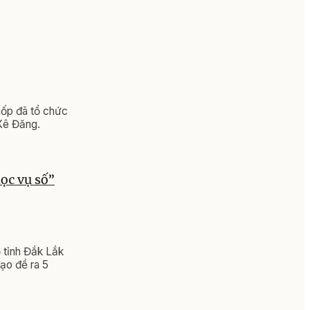
nốp đã tổ chức
 Xê Đăng.
ọc vụ số”
ố tỉnh Đắk Lắk
ạo đề ra 5