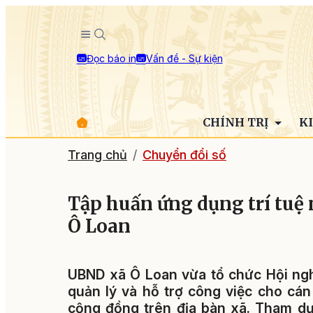
Đọc báo in
Vấn đề - Sự kiện
CHÍNH TRỊ
K
Trang chủ
Chuyển đổi số
Tập huấn ứng dụng trí tuệ 
Ô Loan
UBND xã Ô Loan vừa tổ chức Hội nghị
quản lý và hỗ trợ công việc cho cá
cộng đồng trên địa bàn xã.
Tham dự