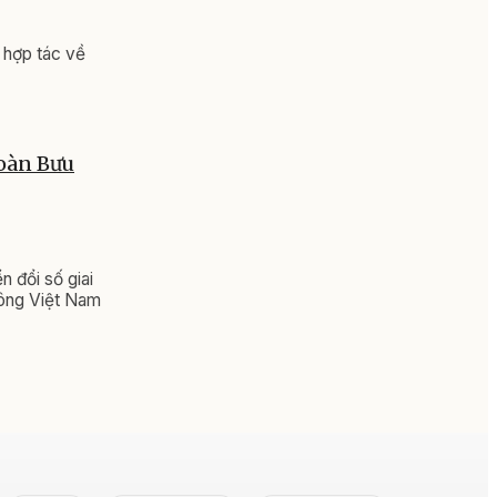
 hợp tác về
đoàn Bưu
 đổi số giai
hông Việt Nam