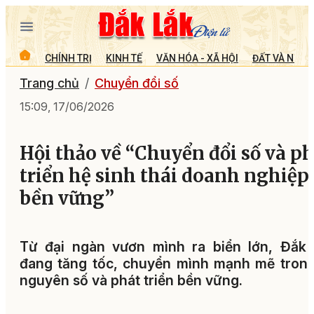
CHÍNH TRỊ
KINH TẾ
VĂN HÓA - XÃ HỘI
ĐẤT VÀ NGƯỜ
Trang chủ
Chuyển đổi số
15:09, 17/06/2026
Hội thảo về “Chuyển đổi số và ph
triển hệ sinh thái doanh nghiệp
bền vững”
Từ đại ngàn vươn mình ra biển lớn, Đắk 
đang tăng tốc, chuyển mình mạnh mẽ tron
nguyên số và phát triển bền vững.