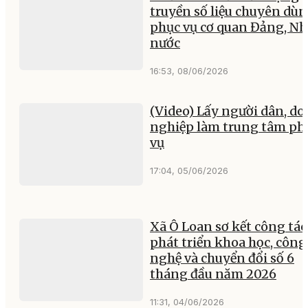
truyền số liệu chuyên dù
phục vụ cơ quan Đảng, Nh
nước
16:53, 08/06/2026
(Video) Lấy người dân, d
nghiệp làm trung tâm ph
vụ
17:04, 05/06/2026
Xã Ô Loan sơ kết công tác
phát triển khoa học, công
nghệ và chuyển đổi số 6
tháng đầu năm 2026
11:31, 04/06/2026