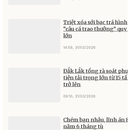
Triệt xóa sới bạc trá hình
“câu cá trao thưởng” quy
lớn
14:59, 31/03/2026
Đắk Lắk tổng rà soát ph
tiện tải trọng lớn từ 15 tấ
trở lên
09:10, 31/03/2026
Chém bạn nhậu, lĩnh án 8
năm 6 tháng tù