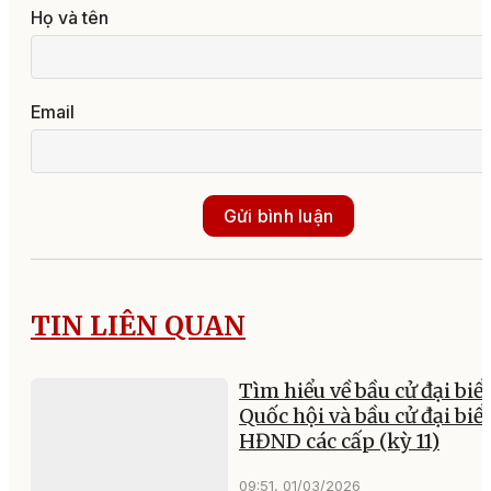
Họ và tên
Email
Gửi bình luận
TIN LIÊN QUAN
Tìm hiểu về bầu cử đại biể
Quốc hội và bầu cử đại biể
HĐND các cấp (kỳ 11)
09:51, 01/03/2026