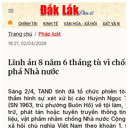
CHÍNH TRỊ
KINH TẾ
VĂN HÓA - XÃ HỘI
ĐẤT VÀ NGƯỜ
Trang chủ
Pháp luật
16:21, 02/04/2026
Lĩnh án 8 năm 6 tháng tù vì chố
phá Nhà nước
Sáng 2/4, TAND tỉnh đã tổ chức phiên tò
thẩm hình sự xét xử bị cáo Huỳnh Ngọc T
(SN 1963, trú phường Buôn Hồ) về tội làm, 
trữ, phát tán hoặc tuyên truyền thông tin,
liệu, vật phẩm nhằm chống Nhà nước Cộng
xã hội chủ nghĩa Việt Nam theo khoản 1, 