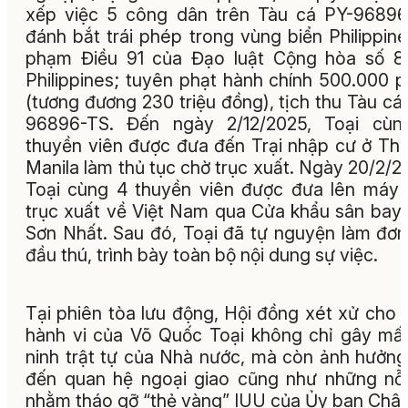
xếp việc 5 công dân trên Tàu cá PY-9689
đánh bắt trái phép trong vùng biển Philippine
phạm Điều 91 của Đạo luật Cộng hòa số 8
Philippines; tuyên phạt hành chính 500.000 
(tương đương 230 triệu đồng), tịch thu Tàu cá
96896-TS. Đến ngày 2/12/2025, Toại cùn
thuyền viên được đưa đến Trại nhập cư ở Th
Manila làm thủ tục chờ trục xuất. Ngày 20/2/2
Toại cùng 4 thuyền viên được đưa lên máy
trục xuất về Việt Nam qua Cửa khẩu sân bay
Sơn Nhất. Sau đó, Toại đã tự nguyện làm đơn
đầu thú, trình bày toàn bộ nội dung sự việc.
Tại phiên tòa lưu động, Hội đồng xét xử cho b
hành vi của Võ Quốc Toại không chỉ gây mấ
ninh trật tự của Nhà nước, mà còn ảnh hưởng
đến quan hệ ngoại giao cũng như những nỗ
nhằm tháo gỡ “thẻ vàng” IUU của Ủy ban Châ