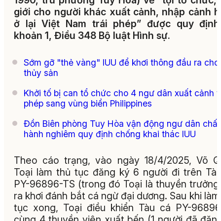
1990, trú phường Tuy Hòa) về “tội tổ chức,
giới cho người khác xuất cảnh, nhập cảnh 
ở lại Việt Nam trái phép” được quy định
khoản 1, Điều 348 Bộ luật Hình sự.
Sớm gỡ "thẻ vàng" IUU để khơi thông đầu ra cho
thủy sản
Khởi tố bị can tổ chức cho 4 ngư dân xuất cảnh t
phép sang vùng biển Philippines
Đồn Biên phòng Tuy Hòa vận động ngư dân chấ
hành nghiêm quy định chống khai thác IUU
Theo cáo trạng, vào ngày 18/4/2025, Võ 
Toại làm thủ tục đăng ký 6 người đi trên Tà
PY-96896-TS (trong đó Toại là thuyền trưởng
ra khơi đánh bắt cá ngừ đại dương. Sau khi làm
tục xong, Toại điều khiển Tàu cá PY-9689
cùng 4 thuyền viên xuất bến (1 người đã đăn