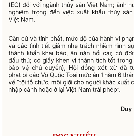
(EC) đối với ngành thủy sản Việt Nam; ảnh h
nghiêm trọng đến việc xuất khẩu thủy sản
Việt Nam.
Căn cứ và tính chất, mức độ của hành vi phạm
và các tình tiết giảm nhẹ trách nhiệm hình sự
thành khẩn khai báo, ăn năn hối cải; có đơn
đầu thú; có giấy khen vì thành tích tốt trong 
bảo vệ chủ quyền), Hội đồng xét xử đã t
phạt bị cáo Võ Quốc Toại mức án 1 năm 6 thán
về “tội tổ chức, môi giới cho người khác xuất c
nhập cảnh hoặc ở lại Việt Nam trái phép”.
Duy 