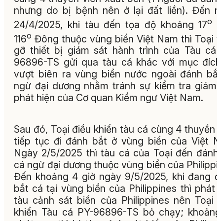
nhưng do bị bệnh nên ở lại đất liền). Đến 
o
24/4/2025, khi tàu đến tọa độ khoảng 17
B
o
116
Đông thuộc vùng biển Việt Nam thì Toại 
gỡ thiết bị giám sát hành trình của Tàu cá
96896-TS gửi qua tàu cá khác với mục đíc
vượt biên ra vùng biển nước ngoài đánh bắ
ngừ đại dương nhằm tránh sự kiểm tra giám 
phát hiện của Cơ quan Kiểm ngư Việt Nam.
Sau đó, Toại điều khiển tàu cá cùng 4 thuyền 
tiếp tục đi đánh bắt ở vùng biển của Việt 
Ngày 2/5/2025 thì tàu cá của Toại đến đánh
cá ngừ đại dương thuộc vùng biển của Philippi
Đến khoảng 4 giờ ngày 9/5/2025, khi đang 
bắt cá tại vùng biển của Philippines thì phát 
tàu cảnh sát biển của Philippines nên Toại 
khiển Tàu cá PY-96896-TS bỏ chạy; khoản