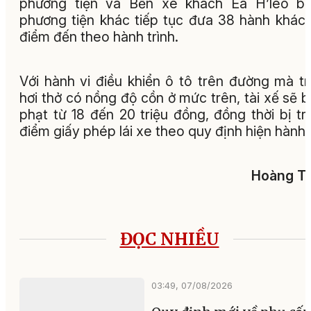
phương tiện và Bến xe khách Ea H’leo bố
phương tiện khác tiếp tục đưa 38 hành khác
điểm đến theo hành trình.
Với hành vi điều khiển ô tô trên đường mà t
hơi thở có nồng độ cồn ở mức trên, tài xế sẽ b
phạt từ 18 đến 20 triệu đồng, đồng thời bị tr
điểm giấy phép lái xe theo quy định hiện hành.
Hoàng Tu
ĐỌC NHIỀU
03:49, 07/08/2026