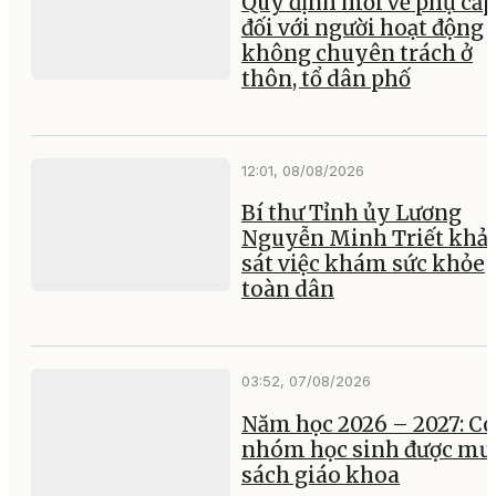
Quy định mới về phụ cấp
đối với người hoạt động
không chuyên trách ở
thôn, tổ dân phố
12:01, 08/08/2026
Bí thư Tỉnh ủy Lương
Nguyễn Minh Triết khả
sát việc khám sức khỏe
toàn dân
03:52, 07/08/2026
Năm học 2026 – 2027: Có
nhóm học sinh được mư
sách giáo khoa