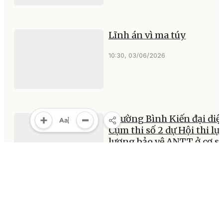
Lĩnh án vì ma túy
10:30, 03/06/2026
Phường Bình Kiến đại diệ
Cụm thi số 2 dự Hội thi lự
lượng bảo vệ ANTT ở cơ s
cấp tỉnh
20:20, 02/06/2026