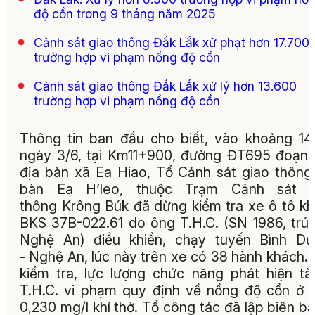
độ cồn trong 9 tháng năm 2025
Cảnh sát giao thông Đắk Lắk xử phạt hơn 17.700
trường hợp vi phạm nồng độ cồn
Cảnh sát giao thông Đắk Lắk xử lý hơn 13.600
trường hợp vi phạm nồng độ cồn
Thông tin ban đầu cho biết, vào khoảng 14
ngày 3/6, tại Km11+900, đường ĐT695 đoạn
địa bàn xã Ea Hiao, Tổ Cảnh sát giao thông
bàn Ea H’leo, thuộc Trạm Cảnh sát g
thông Krông Búk đã dừng kiểm tra xe ô tô k
BKS 37B-022.61 do ông T.H.C. (SN 1986, trú 
Nghệ An) điều khiển, chạy tuyến Bình Dư
- Nghệ An, lúc này trên xe có 38 hành khách.
kiểm tra, lực lượng chức năng phát hiện tà
T.H.C. vi phạm quy định về nồng độ cồn ở
0,230 mg/l khí thở. Tổ công tác đã lập biên bả