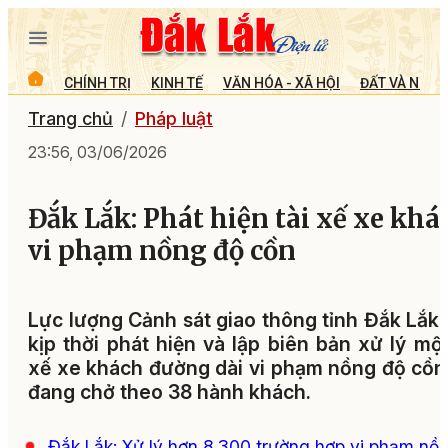
CHÍNH TRỊ
KINH TẾ
VĂN HÓA - XÃ HỘI
ĐẤT VÀ NGƯỜ
Trang chủ
Pháp luật
23:56, 03/06/2026
Đắk Lắk: Phát hiện tài xế xe khá
vi phạm nồng độ cồn
Lực lượng Cảnh sát giao thông tỉnh Đắk Lắk
kịp thời phát hiện và lập biên bản xử lý một
xế xe khách đường dài vi phạm nồng độ cồn
đang chở theo 38 hành khách.
Đắk Lắk: Xử lý hơn 8.300 trường hợp vi phạm nồ