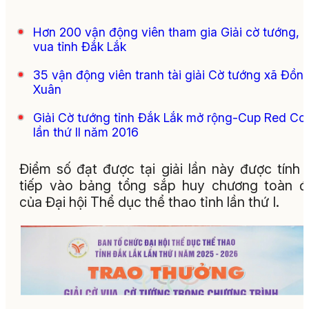
Hơn 200 vận động viên tham gia Giải cờ tướng, 
vua tỉnh Đắk Lắk
35 vận động viên tranh tài giải Cờ tướng xã Đồn
Xuân
Giải Cờ tướng tỉnh Đắk Lắk mở rộng-Cup Red Cof
lần thứ II năm 2016
Điểm số đạt được tại giải lần này được tính 
tiếp vào bảng tổng sắp huy chương toàn 
của Đại hội Thể dục thể thao tỉnh lần thứ I.