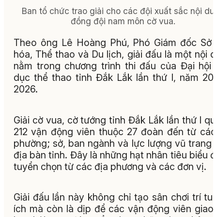
Ban tổ chức trao giải cho các đội xuất sắc nội du
đồng đội nam môn cờ vua.
Theo ông Lê Hoàng Phú, Phó Giám đốc Sở 
hóa, Thể thao và Du lịch, giải đấu là một nội 
nằm trong chương trình thi đấu của Đại hội
dục thể thao tỉnh Đắk Lắk lần thứ I, năm 20
2026.
Giải cờ vua, cờ tướng tỉnh Đắk Lắk lần thứ I
qu
212 vận động viên thuộc 27 đoàn đến từ các
phường; sở, ban ngành và lực lượng vũ trang 
địa bàn tỉnh. Đây là những hạt nhân tiêu biểu 
tuyển chọn từ các địa phương và các đơn vị.
Giải đấu lần này không chỉ tạo sân chơi trí tu
ích mà còn là dịp để các vận động viên giao 