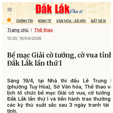
CHÍNH TRỊ
KINH TẾ
VĂN HÓA - XÃ HỘI
ĐẤT VÀ NGƯỜ
Trang chủ
Thể thao
15:30, 19/04/2026
Bế mạc Giải cờ tướng, cờ vua tỉn
Đắk Lắk lần thứ I
Sáng 19/4, tại Nhà thi đấu Lê Trung K
(phường Tuy Hòa), Sở Văn hóa, Thể thao v
lịch tổ chức bế mạc Giải cờ vua, cờ tướng 
Đắk Lắk lần thứ I và tiến hành trao thưởng
các kỳ thủ xuất sắc sau 3 ngày tranh tài 
tính.