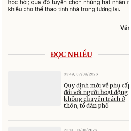
học hỏi; qua đó tuyển chọn những hạt nhân 
khiếu cho thể thao tỉnh nhà trong tương lai.
Văn
ĐỌC NHIỀU
03:49, 07/08/2026
Quy định mới về phụ cấp
đối với người hoạt động
không chuyên trách ở
thôn, tổ dân phố
23:19, 03/08/2026