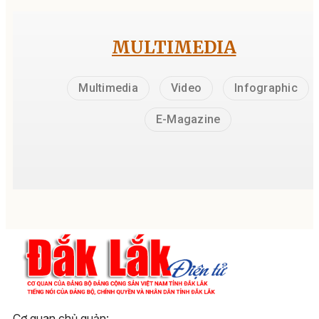
Vì sao truyền thông thờ ơ
Giải bóng đá hạng Nhì qu
gia?
09:47, 19/04/2026
Marchuk Dzianis thắng
chặng 14 Giải đua xe đạp
tranh cúp Truyền hình TP
Hồ Chí Minh năm 2026
14:23, 18/04/2026
Đại hội thể dục thể thao x
M’gar lần thứ nhất
18:39, 17/04/2026