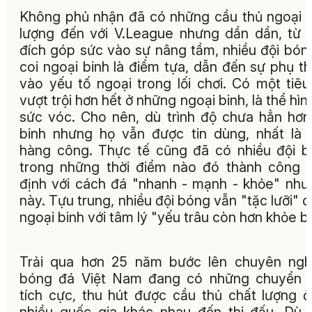
Không phủ nhận đã có những cầu thủ ngoại 
lượng đến với V.League nhưng dần dần, từ
đích góp sức vào sự nâng tầm, nhiều đội bóng
coi ngoại binh là điểm tựa, dẫn đến sự phụ t
vào yếu tố ngoại trong lối chơi. Có một tiêu
vượt trội hơn hết ở những ngoại binh, là thể hìn
sức vóc. Cho nên, dù trình độ chưa hẳn hơn
binh nhưng họ vẫn được tin dùng, nhất là 
hàng công. Thực tế cũng đã có nhiều đội 
trong những thời điểm nào đó thành công 
định với cách đá "nhanh - mạnh - khỏe" như
này. Tựu trung, nhiều đội bóng vẫn "tặc lưỡi" 
ngoại binh với tâm lý "yếu trâu còn hơn khỏe b
Trải qua hơn 25 năm bước lên chuyên ngh
bóng đá Việt Nam đang có những chuyển b
tích cực, thu hút được cầu thủ chất lượng ở
nhiều quốc gia khác nhau đến thi đấu. Dù 