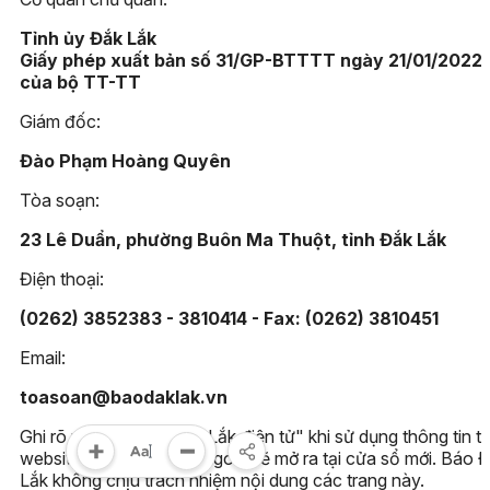
Gần 750 vận động viên tr
tài tại Đại hội Thể dục thể
thao phường Tân An lần 
nhất
11:38, 17/04/2026
Đắk Lắk tuyển sinh bổ su
vận động viên U15, hướng
Giải U15 quốc gia 2027
11:35, 17/04/2026
Hơn 300 vận động viên 
gia Đại hội Thể dục thể th