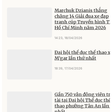
Lão nông hiến đất xây 
tránh lũ
08:19, 07/08/2026
Sắc đỏ nghị quyết trên
khung cửi Ba Na
Ý KIẾN CỦA BẠN
Nội dung