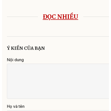
ĐỌC NHIỀU
03:49, 07/08/2026
Quy định mới về phụ cấp
đối với người hoạt động
không chuyên trách ở
thôn, tổ dân phố
12:01, 08/08/2026
Bí thư Tỉnh ủy Lương
Nguyễn Minh Triết khả
sát việc khám sức khỏe
toàn dân