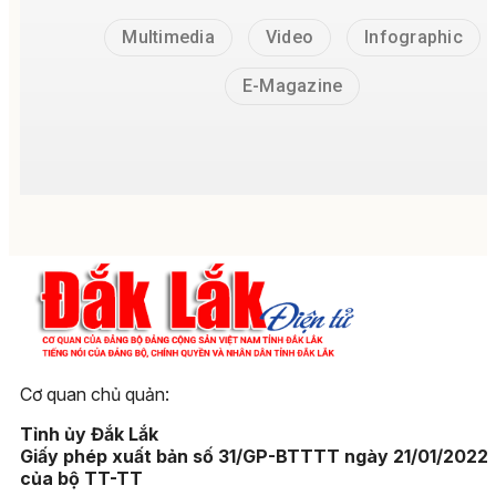
Multimedia
Video
Infographic
E-Magazine
Cơ quan chủ quản:
Tỉnh ủy Đắk Lắk
Giấy phép xuất bản số 31/GP-BTTTT ngày 21/01/2022
của bộ TT-TT