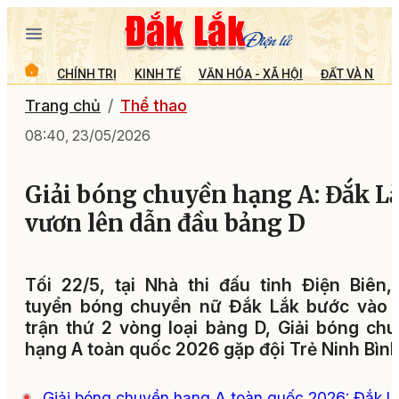
CHÍNH TRỊ
KINH TẾ
VĂN HÓA - XÃ HỘI
ĐẤT VÀ NGƯỜ
Trang chủ
Thể thao
08:40, 23/05/2026
Giải bóng chuyền hạng A: Đắk L
vươn lên dẫn đầu bảng D
Tối 22/5, tại Nhà thi đấu tỉnh Điện Biên,
tuyển bóng chuyền nữ Đắk Lắk bước vào l
trận thứ 2 vòng loại bảng D, Giải bóng ch
hạng A toàn quốc 2026 gặp đội Trẻ Ninh Bình
Giải bóng chuyền hạng A toàn quốc 2026: Đắk L