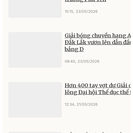
15:15, 23/05/2026
Giải bóng chuyền hạng A:
Đắk Lắk vươn lên dẫn đầu
bảng D
08:40, 23/05/2026
Hơn 400 tay vợt dự Giải c
lông Đại hội Thể dục thể 
12:34, 21/05/2026