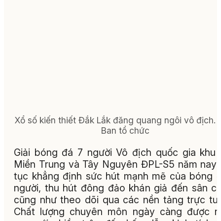
Xổ số kiến thiết Đắk Lắk đăng quang ngôi vô địch. 
Ban tổ chức
Giải bóng đá 7 người Vô địch quốc gia khu
Miền Trung và Tây Nguyên ĐPL-S5 năm nay 
tục khẳng định sức hút mạnh mẽ của bóng 
người, thu hút đông đảo khán giả đến sân c
cũng như theo dõi qua các nền tảng trực tu
Chất lượng chuyên môn ngày càng được n