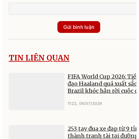
Gửi bình luận
TIN LIÊN QUAN
FIFA World Cup 2026: Tiề
đạo Haaland quá xuất sắc,
Brazil khóc hận rời cuộc c
11:22, 06/07/2026
253 tay đua xe đạp từ 9 tỉn
thành tranh tài tại đường