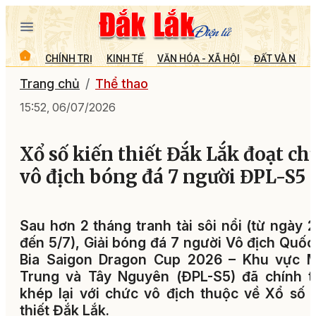
CHÍNH TRỊ
KINH TẾ
VĂN HÓA - XÃ HỘI
ĐẤT VÀ NGƯỜ
Trang chủ
Thể thao
15:52, 06/07/2026
Xổ số kiến thiết Đắk Lắk đoạt ch
vô địch bóng đá 7 người ĐPL-S5
Sau hơn 2 tháng tranh tài sôi nổi (từ ngày 
đến 5/7), Giải bóng đá 7 người Vô địch Quốc
Bia Saigon Dragon Cup 2026 – Khu vực M
Trung và Tây Nguyên (ĐPL-S5) đã chính t
khép lại với chức vô địch thuộc về Xổ số 
thiết Đắk Lắk.