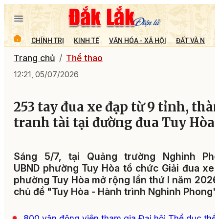
CHÍNH TRỊ
KINH TẾ
VĂN HÓA - XÃ HỘI
ĐẤT VÀ NGƯỜ
Trang chủ
Thể thao
12:21, 05/07/2026
253 tay đua xe đạp từ 9 tỉnh, thà
tranh tài tại đường đua Tuy Hòa
Sáng 5/7, tại Quảng trường Nghinh Pho
UBND phường Tuy Hòa tổ chức Giải đua xe
phường Tuy Hòa mở rộng lần thứ I năm 2026
chủ đề "Tuy Hòa - Hành trình Nghinh Phong".
800 vận động viên tham gia Đại hội Thể dục thể