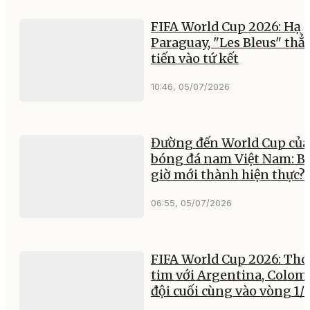
FIFA World Cup 2026: Hạ
Paraguay, "Les Bleus" thẳ
tiến vào tứ kết
10:46, 05/07/2026
Đường đến World Cup của
bóng đá nam Việt Nam: B
giờ mới thành hiện thực?
06:55, 05/07/2026
FIFA World Cup 2026: Thó
tim với Argentina, Colom
đội cuối cùng vào vòng 1/