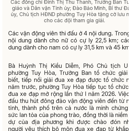
Các đồng chí Đinh Thị Thu Thanh, Trưởng Ban Tu
giáo và Dân vận Tỉnh ủy; Đào Bảo Minh, Bí thư Đ
ủy, Chủ tịch HĐND phường Tuy Hòa tặng cờ lưu n
cho các đội tham gia giải.
Các vận động viên thi đấu ở 4 nội dung. Trong
nội dung dành cho nữ có cự ly 22,5 km; các
dung dành cho nam có cự ly 31,5 km và 45 km
Bà Huỳnh Thị Kiều Diễm, Phó Chủ tịch U
phường Tuy Hòa, Trưởng Ban tổ chức giải
biết, tiếp nối giải đua xe đạp được tổ chức n
năm trước, phường Tuy Hòa tiếp tục tổ chức 
đua xe đạp mở rộng lần thứ I năm 2026. Việc 
đấu thu hút đông đảo vận động viên đến từ n
tỉnh, thành phố trên cả nước là minh chứng
sức lan tỏa của phong trào, đồng thời là niềm 
dự của địa phương khi được chào đón nh
người yêu thích bộ môn đua xe đạp từ khắp