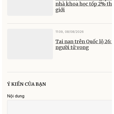
nhà khoa học tốp 2% th
giới
11:09, 08/08/2026
Tai nạn trên Quốc lộ 26:
người tử vong
Ý KIẾN CỦA BẠN
Nội dung