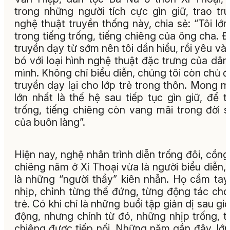
trong những người tích cực gìn giữ, trao tr
nghệ thuật truyền thống này, chia sẻ: “Tôi lớn
trong tiếng trống, tiếng chiêng của ông cha. 
truyền dạy từ sớm nên tôi dần hiểu, rồi yêu và
bó với loại hình nghệ thuật đặc trưng của dân
mình. Không chỉ biểu diễn, chúng tôi còn chủ 
truyền dạy lại cho lớp trẻ trong thôn. Mong 
lớn nhất là thế hệ sau tiếp tục gìn giữ, để t
trống, tiếng chiêng còn vang mãi trong đời 
của buôn làng”.
Hiện nay, nghệ nhân trình diễn trống đôi, cồng
chiêng năm ở Xí Thoại vừa là người biểu diễn,
là những “người thầy” kiên nhẫn. Họ cầm tay
nhịp, chỉnh từng thế đứng, từng động tác cho
trẻ. Có khi chỉ là những buổi tập giản dị sau giờ
động, nhưng chính từ đó, những nhịp trống, t
chiêng được tiếp nối. Những năm gần đây, lớp