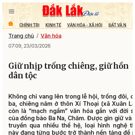
CHÍNH TRỊ
KINH TẾ
VĂN HÓA - XÃ HỘI
ĐẤT VÀ NGƯỜ
Trang chủ
Văn hóa
07:09, 23/03/2026
Giữ nhịp trống chiêng, giữ hồn
dân tộc
Không chỉ vang lên trong lễ hội, trống đôi, 
ba, chiêng năm ở thôn Xí Thoại (xã Xuân L
còn là “mạch ngầm” văn hóa gắn với đời 
của đồng bào Ba Na, Chăm. Được gìn giữ và 
truyền qua nhiều thế hệ, loại hình nghệ t
này đang từng bước trở thành nền tảng để 