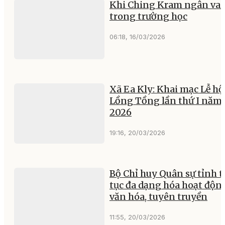
Khi Ching Kram ngân va
trong trường học
06:18, 16/03/2026
Xã Ea Kly: Khai mạc Lễ hộ
Lồng Tồng lần thứ I năm
2026
19:16, 20/03/2026
Bộ Chỉ huy Quân sự tỉnh t
tục đa dạng hóa hoạt độn
văn hóa, tuyên truyền
11:55, 20/03/2026