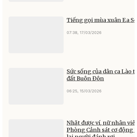
Tiếng gọi mùa xuân Ea Sô.
07:38, 17/03/2026
Sức sống của dân ca Lào t
đất Buôn Đôn
06:25, 15/03/2026
Nhặt được ví, nữ nhân viê
Phòng Cảnh sát cơ động t
lại người đánh rơi