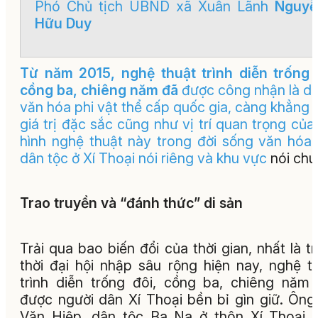
Phó Chủ tịch UBND xã Xuân Lãnh
Nguyễ
Hữu Duy
Từ năm 2015, nghệ thuật trình diễn trống 
cồng ba, chiêng năm đã
được công nhận là di
văn hóa phi vật thể cấp quốc gia, càng khẳng 
giá trị đặc sắc cũng như vị trí quan trọng của 
hình nghệ thuật này trong đời sống văn hóa
dân tộc ở Xí Thoại nói riêng và khu vực
nói chu
Trao truyền và “đánh thức” di sản
Trải qua bao biến đổi của thời gian, nhất là t
thời đại hội nhập sâu rộng hiện nay, nghệ t
trình diễn trống đôi, cồng ba, chiêng năm
được người dân Xí Thoại bền bỉ gìn giữ. Ông
Văn Hiệp, dân tộc Ba Na ở thôn Xí Thoại,