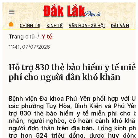
CHÍNH TRỊ
KINH TẾ
VĂN HÓA - XÃ HỘI
ĐẤT VÀ NGƯỜ
Trang chủ
Y tế
11:41, 07/07/2026
Hỗ trợ 830 thẻ bảo hiểm y tế miễ
phí cho người dân khó khăn
Bệnh viện Đa khoa Phú Yên phối hợp với 
các phường Tuy Hòa, Bình Kiến và Phú Yê
trợ 830 thẻ bảo hiểm y tế miễn phí cho 
nhân, người nghèo, có hoàn cảnh khó khă
người đơn thân trên địa bàn. Tổng kinh ph
trợ hơn 524 triệu đồng, được huy động