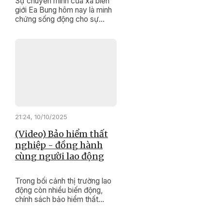
Sự chuyển mình của xã biên
giới Ea Bung hôm nay là minh
chứng sống động cho sự
đúng đắn, kịp thời của các
chính sách dân tộc, Chương
trình mục tiêu quốc gia giảm
nghèo bền vững.
21:24, 10/10/2025
(Video) Bảo hiểm thất
nghiệp - đồng hành
cùng người lao động
Trong bối cảnh thị trường lao
động còn nhiều biến động,
chính sách bảo hiểm thất
nghiệp đang trở thành điểm