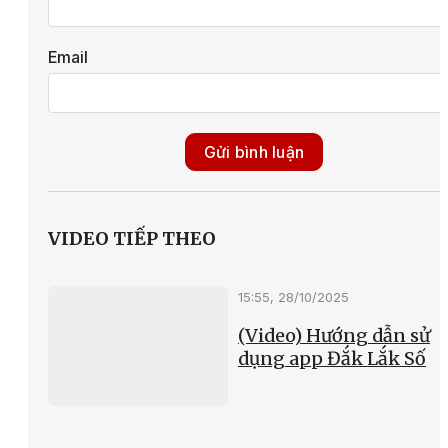
Email
Gửi bình luận
VIDEO TIẾP THEO
15:55, 28/10/2025
(Video) Hướng dẫn sử
dụng app Đắk Lắk Số