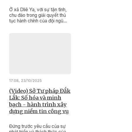
Ở xã Dliê Ya, với sự tận tình,
chu đáo trong giải quyết thủ
tục hành chính của đội ngũ
cán bộ, công chức, viên chức
đã tạo dựng hình ảnh một nền
hành chính chuyên nghiệp,
hiện đại, thân thiện, gần gũi
với nhân dân.
17:08, 23/10/2025
(Video) Sở Tư pháp Đắk
Lắk: Số hóa và minh
bạch - hành trình xây
dựng niềm tin công vụ
Đứng trước yêu cầu của sự
phát triển và thách thức của