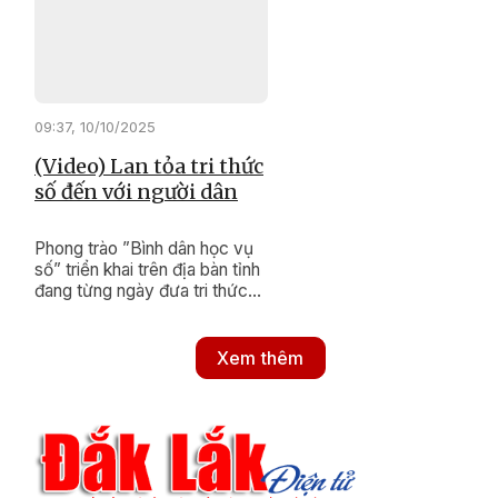
khoa học công nghệ, đổi mới
sáng tạo và chuyển đổi số.
Qua đó, mở ra không gian phát
triển mới, bền vững cho địa
phương.
09:37, 10/10/2025
(Video) Lan tỏa tri thức
số đến với người dân
Phong trào ”Bình dân học vụ
số” triển khai trên địa bàn tỉnh
đang từng ngày đưa tri thức
số đến gần hơn với người dân,
đặc biệt là ở vùng xa, vùng
đồng bào dân tộc thiểu số còn
Xem thêm
nhiều khó khăn.