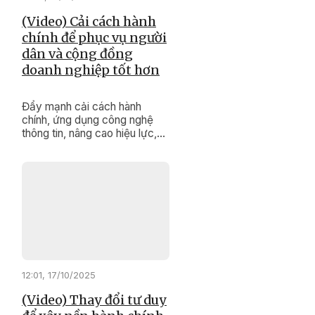
(Video) Cải cách hành
chính để phục vụ người
dân và cộng đồng
doanh nghiệp tốt hơn
Đẩy mạnh cải cách hành
chính, ứng dụng công nghệ
thông tin, nâng cao hiệu lực,
hiệu quả hoạt động và chất
lượng phục vụ người dân,
doanh nghiệp là một trong
những nhiệm vụ quan trọng,
được Ban Quản lý Khu kinh tế
Phú Yên đề ra và tích cực
triển khai trong toàn nhiệm kỳ
2025-2030.
12:01, 17/10/2025
(Video) Thay đổi tư duy