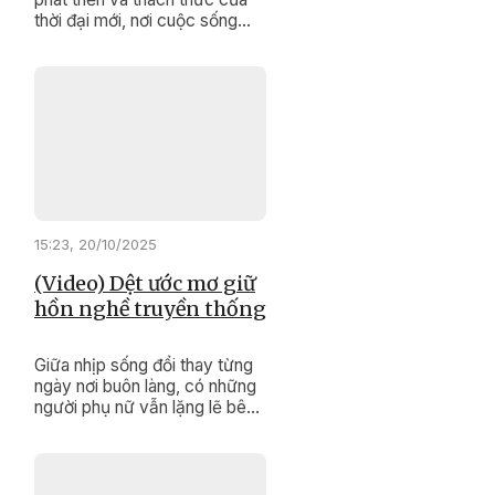
thời đại mới, nơi cuộc sống
ngày càng hiện đại, để thủ tục
hành chính không còn là rào
cản, Sở Tư pháp Đắk Lắk đã
quyết liệt hành động.
15:23, 20/10/2025
(Video) Dệt ước mơ giữ
hồn nghề truyền thống
Giữa nhịp sống đổi thay từng
ngày nơi buôn làng, có những
người phụ nữ vẫn lặng lẽ bên
khung cửi. Bằng đôi tay khéo
léo và trái tim đầy đam mê, họ
không chỉ dệt nên những tấm
vải thổ cẩm rực rỡ, mà còn