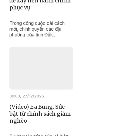
để xây nền hành chính
phục vụ
Trong công cuộc cải cách
mới, chính quyền các địa
phương của tỉnh Đắk
Lắk đang nỗ lực thực hiện
“cuộc cách mạng” về đổi mới
tư duy, phong cách, thái độ
phục vụ, hướng đến sự hài
lòng của người dân.
00:00, 27/12/2025
(Video) Ea Bung: Sức
bật từ chính sách giảm
nghèo