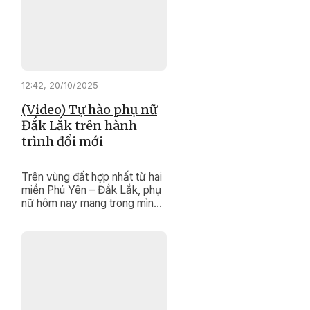
dệt nên cả ước mơ, nghị lực
và gìn giữ hồn cốt văn hóa
của dân tộc mình.
12:42, 20/10/2025
(Video) Tự hào phụ nữ
Đắk Lắk trên hành
trình đổi mới
Trên vùng đất hợp nhất từ hai
miền Phú Yên – Đắk Lắk, phụ
nữ hôm nay mang trong mình
cả sự mềm mại, nghĩa tình
của miền duyên hải và bản
lĩnh, kiên cường của đại ngàn
Tây Nguyên. Sự hòa quyện
ấy tạo nên bản sắc riêng –
vừa truyền thống, vừa hiện
đại; vừa giàu tình người, vừa
tràn đầy khát vọng đổi mới.