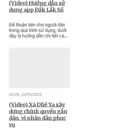
(Video) Hướng dẫn sử
dụng app Đắk Lắk Số
Để thuận tiện cho người dân
trong quá trình sử dụng, dưới
đây là hướng dẫn chi tiết các
bước thao tác trên ứng dụng
“Đắk Lắk Số”.
20:26, 23/10/2025
(Video) Xã Dliê Ya xây
dựng chính quyền gần
dân, vì nhân dân phục
vụ