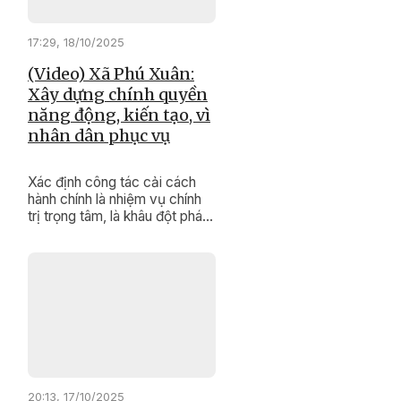
17:29, 18/10/2025
(Video) Xã Phú Xuân:
Xây dựng chính quyền
năng động, kiến tạo, vì
nhân dân phục vụ
Xác định công tác cải cách
hành chính là nhiệm vụ chính
trị trọng tâm, là khâu đột phá
góp phần phát triển kinh tế -
xã hội ở địa phương, xã Phú
Xuân luôn quan tâm lãnh đạo,
tổ chức thực hiện.
20:13, 17/10/2025