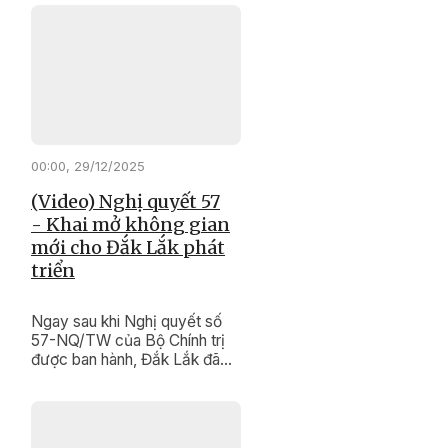
tựa vững chắc giúp người lao
động ổn định cuộc sống, sớm
quay lại thị trường việc làm.
00:00, 29/12/2025
(Video) Nghị quyết 57
- Khai mở không gian
mới cho Đắk Lắk phát
triển
Ngay sau khi Nghị quyết số
57-NQ/TW của Bộ Chính trị
được ban hành, Đắk Lắk đã
vào cuộc quyết liệt, đồng bộ,
tạo bước chuyển mạnh mẽ
trong nhận thức và hành động
của cả hệ thống chính trị về