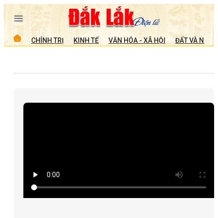
CHÍNH TRỊ
KINH TẾ
VĂN HÓA - XÃ HỘI
ĐẤT VÀ NGƯỜ