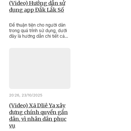
(Video) Hướng dẫn sử
dụng app Đắk Lắk Số
Để thuận tiện cho người dân
trong quá trình sử dụng, dưới
đây là hướng dẫn chi tiết các
bước thao tác trên ứng dụng
“Đắk Lắk Số”.
20:26, 23/10/2025
(Video) Xã Dliê Ya xây
dựng chính quyền gần
dân, vì nhân dân phục
vụ