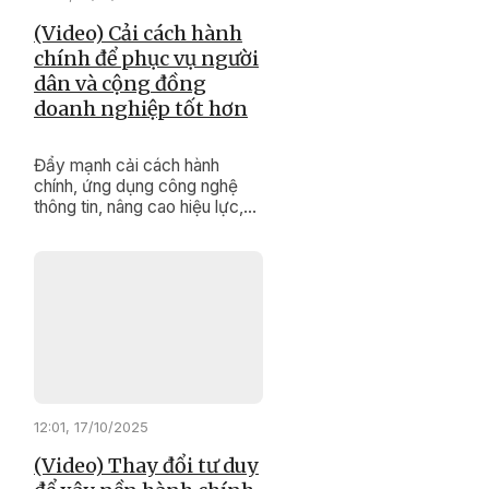
(Video) Cải cách hành
chính để phục vụ người
dân và cộng đồng
doanh nghiệp tốt hơn
Đẩy mạnh cải cách hành
chính, ứng dụng công nghệ
thông tin, nâng cao hiệu lực,
hiệu quả hoạt động và chất
lượng phục vụ người dân,
doanh nghiệp là một trong
những nhiệm vụ quan trọng,
được Ban Quản lý Khu kinh tế
Phú Yên đề ra và tích cực
triển khai trong toàn nhiệm kỳ
2025-2030.
12:01, 17/10/2025
(Video) Thay đổi tư duy