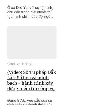
Ở xã Dliê Ya, với sự tận tình,
chu đáo trong giải quyết thủ
tục hành chính của đội ngũ
cán bộ, công chức, viên chức
đã tạo dựng hình ảnh một nền
hành chính chuyên nghiệp,
hiện đại, thân thiện, gần gũi
với nhân dân.
17:08, 23/10/2025
(Video) Sở Tư pháp Đắk
Lắk: Số hóa và minh
bạch - hành trình xây
dựng niềm tin công vụ
Đứng trước yêu cầu của sự
phát triển và thách thức của