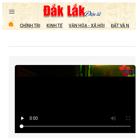
CHÍNH TRỊ
KINH TẾ
VĂN HÓA - XÃ HỘI
ĐẤT VÀ NGƯỜ