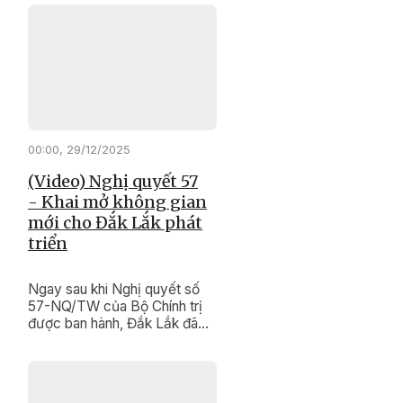
tựa vững chắc giúp người lao
động ổn định cuộc sống, sớm
quay lại thị trường việc làm.
00:00, 29/12/2025
(Video) Nghị quyết 57
- Khai mở không gian
mới cho Đắk Lắk phát
triển
Ngay sau khi Nghị quyết số
57-NQ/TW của Bộ Chính trị
được ban hành, Đắk Lắk đã
vào cuộc quyết liệt, đồng bộ,
tạo bước chuyển mạnh mẽ
trong nhận thức và hành động
của cả hệ thống chính trị về