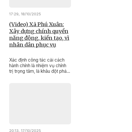
17:29, 18/10/2025
(Video) Xã Phú Xuân:
Xây dựng chính quyền
năng động, kiến tạo, vì
nhân dân phục vụ
Xác định công tác cải cách
hành chính là nhiệm vụ chính
trị trọng tâm, là khâu đột phá
góp phần phát triển kinh tế -
xã hội ở địa phương, xã Phú
Xuân luôn quan tâm lãnh đạo,
tổ chức thực hiện.
20:13, 17/10/2025