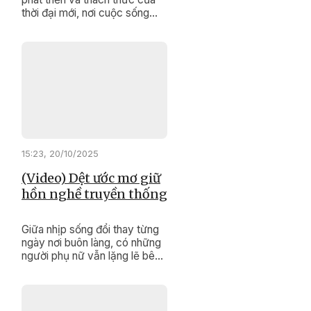
thời đại mới, nơi cuộc sống
ngày càng hiện đại, để thủ tục
hành chính không còn là rào
cản, Sở Tư pháp Đắk Lắk đã
quyết liệt hành động.
15:23, 20/10/2025
(Video) Dệt ước mơ giữ
hồn nghề truyền thống
Giữa nhịp sống đổi thay từng
ngày nơi buôn làng, có những
người phụ nữ vẫn lặng lẽ bên
khung cửi. Bằng đôi tay khéo
léo và trái tim đầy đam mê, họ
không chỉ dệt nên những tấm
vải thổ cẩm rực rỡ, mà còn