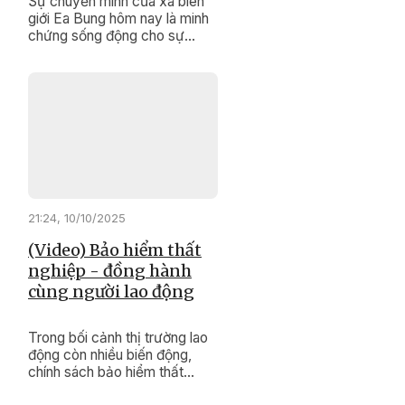
Sự chuyển mình của xã biên
giới Ea Bung hôm nay là minh
chứng sống động cho sự
đúng đắn, kịp thời của các
chính sách dân tộc, Chương
trình mục tiêu quốc gia giảm
nghèo bền vững.
21:24, 10/10/2025
(Video) Bảo hiểm thất
nghiệp - đồng hành
cùng người lao động
Trong bối cảnh thị trường lao
động còn nhiều biến động,
chính sách bảo hiểm thất
nghiệp đang trở thành điểm