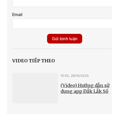
Email
Gửi bình luận
VIDEO TIẾP THEO
15:55, 28/10/2025
(Video) Hướng dẫn sử
dụng app Đắk Lắk Số