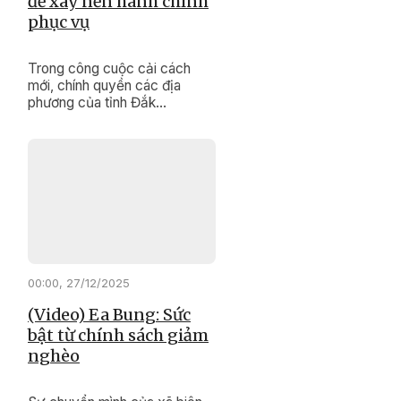
để xây nền hành chính
phục vụ
Trong công cuộc cải cách
mới, chính quyền các địa
phương của tỉnh Đắk
Lắk đang nỗ lực thực hiện
“cuộc cách mạng” về đổi mới
tư duy, phong cách, thái độ
phục vụ, hướng đến sự hài
lòng của người dân.
00:00, 27/12/2025
(Video) Ea Bung: Sức
bật từ chính sách giảm
nghèo