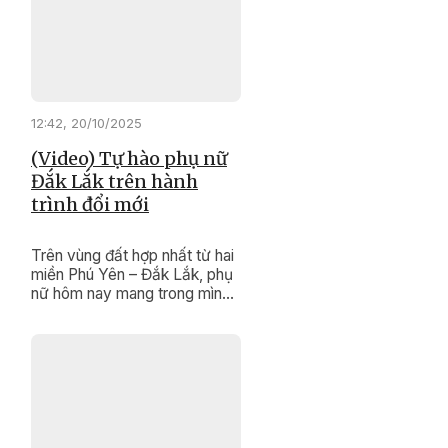
dệt nên cả ước mơ, nghị lực
và gìn giữ hồn cốt văn hóa
của dân tộc mình.
12:42, 20/10/2025
(Video) Tự hào phụ nữ
Đắk Lắk trên hành
trình đổi mới
Trên vùng đất hợp nhất từ hai
miền Phú Yên – Đắk Lắk, phụ
nữ hôm nay mang trong mình
cả sự mềm mại, nghĩa tình
của miền duyên hải và bản
lĩnh, kiên cường của đại ngàn
Tây Nguyên. Sự hòa quyện
ấy tạo nên bản sắc riêng –
vừa truyền thống, vừa hiện
đại; vừa giàu tình người, vừa
tràn đầy khát vọng đổi mới.