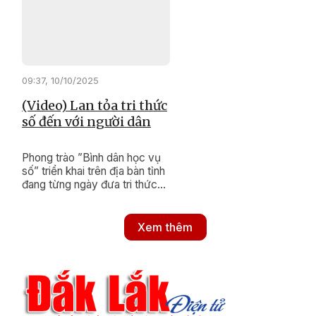
khoa học công nghệ, đổi mới
sáng tạo và chuyển đổi số.
Qua đó, mở ra không gian phát
triển mới, bền vững cho địa
phương.
09:37, 10/10/2025
(Video) Lan tỏa tri thức
số đến với người dân
Phong trào ”Bình dân học vụ
số” triển khai trên địa bàn tỉnh
đang từng ngày đưa tri thức
số đến gần hơn với người dân,
đặc biệt là ở vùng xa, vùng
đồng bào dân tộc thiểu số còn
Xem thêm
nhiều khó khăn.