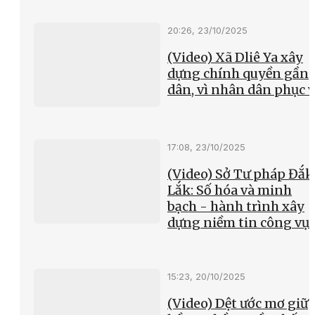
20:26, 23/10/2025
(Video) Xã Dliê Ya xây
dựng chính quyền gần
dân, vì nhân dân phục 
17:08, 23/10/2025
(Video) Sở Tư pháp Đắk
Lắk: Số hóa và minh
bạch - hành trình xây
dựng niềm tin công vụ
15:23, 20/10/2025
(Video) Dệt ước mơ giữ