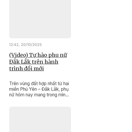
không chỉ dệt nên những tấm
vải thổ cẩm rực rỡ, mà còn
dệt nên cả ước mơ, nghị lực
và gìn giữ hồn cốt văn hóa
của dân tộc mình.
12:42, 20/10/2025
(Video) Tự hào phụ nữ
Đắk Lắk trên hành
trình đổi mới
Trên vùng đất hợp nhất từ hai
miền Phú Yên – Đắk Lắk, phụ
nữ hôm nay mang trong mình
cả sự mềm mại, nghĩa tình
của miền duyên hải và bản
lĩnh, kiên cường của đại ngàn
Tây Nguyên. Sự hòa quyện
ấy tạo nên bản sắc riêng –
vừa truyền thống, vừa hiện