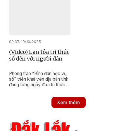
của cả hệ thống chính trị về
khoa học công nghệ, đổi mới
sáng tạo và chuyển đổi số.
Qua đó, mở ra không gian phát
triển mới, bền vững cho địa
phương.
09:37, 10/10/2025
(Video) Lan tỏa tri thức
số đến với người dân
Phong trào ”Bình dân học vụ
số” triển khai trên địa bàn tỉnh
đang từng ngày đưa tri thức
số đến gần hơn với người dân,
đặc biệt là ở vùng xa, vùng
đồng bào dân tộc thiểu số còn
Xem thêm
nhiều khó khăn.