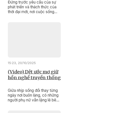
Đứng trước yêu cầu của sự
phát triển và thách thức của
thời đại mới, nơi cuộc sống
ngày càng hiện đại, để thủ tục
hành chính không còn là rào
cản, Sở Tư pháp Đắk Lắk đã
quyết liệt hành động.
15:23, 20/10/2025
(Video) Dệt ước mơ giữ
hồn nghề truyền thống
Giữa nhịp sống đổi thay từng
ngày nơi buôn làng, có những
người phụ nữ vẫn lặng lẽ bên
khung cửi. Bằng đôi tay khéo
léo và trái tim đầy đam mê, họ