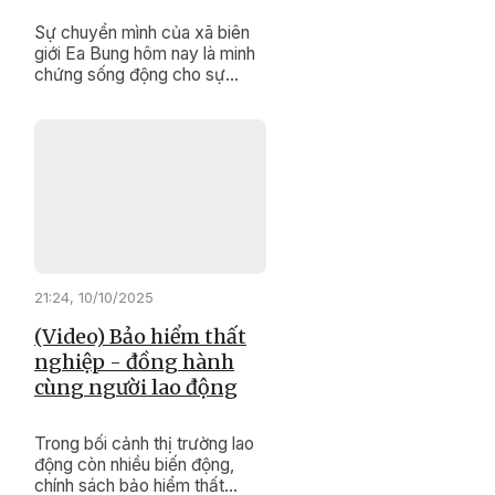
Sự chuyển mình của xã biên
giới Ea Bung hôm nay là minh
chứng sống động cho sự
đúng đắn, kịp thời của các
chính sách dân tộc, Chương
trình mục tiêu quốc gia giảm
nghèo bền vững.
21:24, 10/10/2025
(Video) Bảo hiểm thất
nghiệp - đồng hành
cùng người lao động
Trong bối cảnh thị trường lao
động còn nhiều biến động,
chính sách bảo hiểm thất