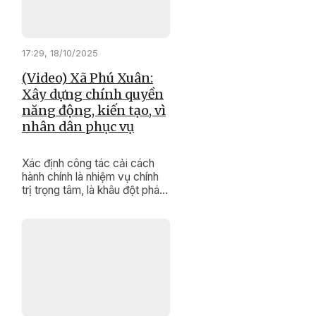
đại; vừa giàu tình người, vừa
tràn đầy khát vọng đổi mới.
17:29, 18/10/2025
(Video) Xã Phú Xuân:
Xây dựng chính quyền
năng động, kiến tạo, vì
nhân dân phục vụ
Xác định công tác cải cách
hành chính là nhiệm vụ chính
trị trọng tâm, là khâu đột phá
góp phần phát triển kinh tế -
xã hội ở địa phương, xã Phú
Xuân luôn quan tâm lãnh đạo,
tổ chức thực hiện.