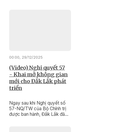
nghiệp đang trở thành điểm
tựa vững chắc giúp người lao
động ổn định cuộc sống, sớm
quay lại thị trường việc làm.
00:00, 29/12/2025
(Video) Nghị quyết 57
- Khai mở không gian
mới cho Đắk Lắk phát
triển
Ngay sau khi Nghị quyết số
57-NQ/TW của Bộ Chính trị
được ban hành, Đắk Lắk đã
vào cuộc quyết liệt, đồng bộ,
tạo bước chuyển mạnh mẽ
trong nhận thức và hành động