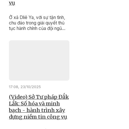
vụ
Ở xã Dliê Ya, với sự tận tình,
chu đáo trong giải quyết thủ
tục hành chính của đội ngũ
cán bộ, công chức, viên chức
đã tạo dựng hình ảnh một nền
hành chính chuyên nghiệp,
hiện đại, thân thiện, gần gũi
với nhân dân.
17:08, 23/10/2025
(Video) Sở Tư pháp Đắk
Lắk: Số hóa và minh
bạch - hành trình xây
dựng niềm tin công vụ