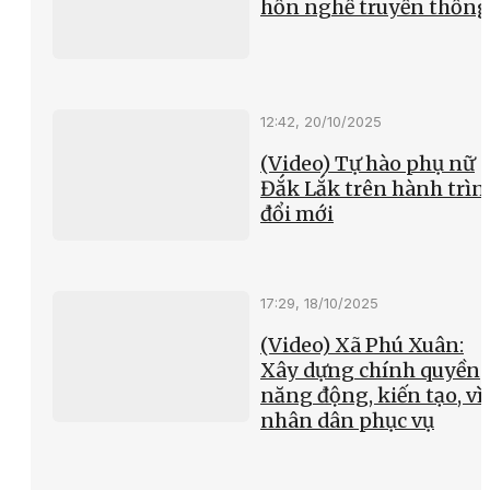
hồn nghề truyền thống
12:42, 20/10/2025
(Video) Tự hào phụ nữ
Đắk Lắk trên hành trìn
đổi mới
17:29, 18/10/2025
(Video) Xã Phú Xuân:
Xây dựng chính quyền
năng động, kiến tạo, vì
nhân dân phục vụ