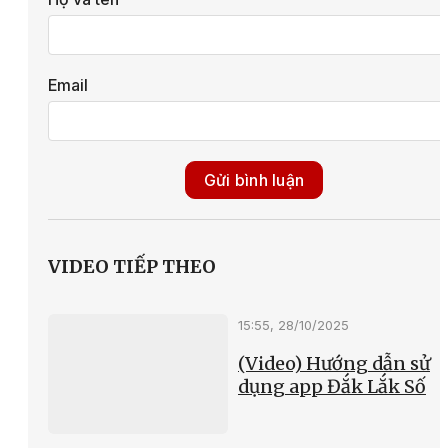
Email
Gửi bình luận
VIDEO TIẾP THEO
15:55, 28/10/2025
(Video) Hướng dẫn sử
dụng app Đắk Lắk Số