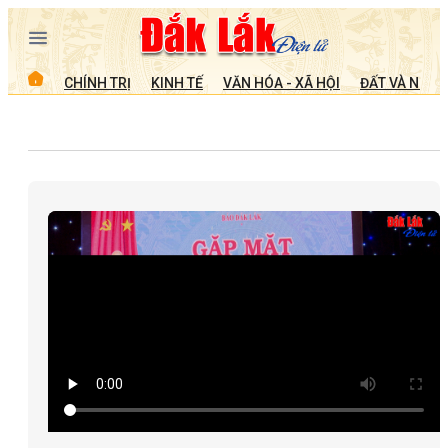
CHÍNH TRỊ
KINH TẾ
VĂN HÓA - XÃ HỘI
ĐẤT VÀ NGƯỜ