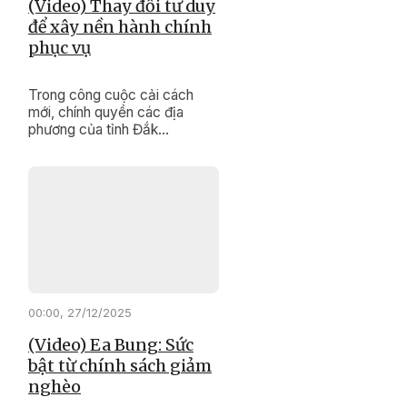
(Video) Thay đổi tư duy
để xây nền hành chính
phục vụ
Trong công cuộc cải cách
mới, chính quyền các địa
phương của tỉnh Đắk
Lắk đang nỗ lực thực hiện
“cuộc cách mạng” về đổi mới
tư duy, phong cách, thái độ
phục vụ, hướng đến sự hài
lòng của người dân.
00:00, 27/12/2025
(Video) Ea Bung: Sức
bật từ chính sách giảm
nghèo